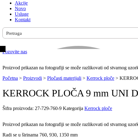
Akcije
Novo
Usluge
Kontakt
Pozovite nas
Proizvod prikazan na fotografiji se može razlikovati od stvarnog uzor
Početna
>
Proizvodi
>
Pločasti materijali
>
Kerrock ploče
>
KERROCK
KERROCK PLOČA 9 mm UNI DARK
Šifra proizvoda:
27-729-760-9
Kategorija
Kerrock ploče
Proizvod prikazan na fotografiji se može razlikovati od stvarnog uzor
Radi se u širinama 760, 930, 1350 mm