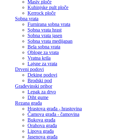
Masiv ploče
Kuhinjske pult ploče
Kerrock ploče
Sobna vrata
Furnirana sobna vrata
Sobna vrata hrast
Sobna vrata jasen
Sobna vrata medijapan
Bela sobna vrata
Obloge za vrata
Vratna krila
Lajsne za vrata
Drveni podovi
Deking podovi
Brodski pod
Građevinski pribor
Lepak za drvo
Diht gume
Rezana građa
Hrastova građa - hrastovina
Čamova građa - čamovina
Bukova građa
Orahova građa
Lipova građa
Jasenova građa