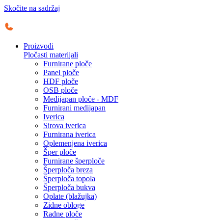
Skočite na sadržaj
Proizvodi
Pločasti materijali
Furnirane ploče
Panel ploče
HDF ploče
OSB ploče
Medijapan ploče - MDF
Furnirani medijapan
Iverica
Sirova iverica
Furnirana iverica
Oplemenjena iverica
Šper ploče
Furnirane šperploče
Šperploča breza
Šperploča topola
Šperploča bukva
Oplate (blažujka)
Zidne obloge
Radne ploče