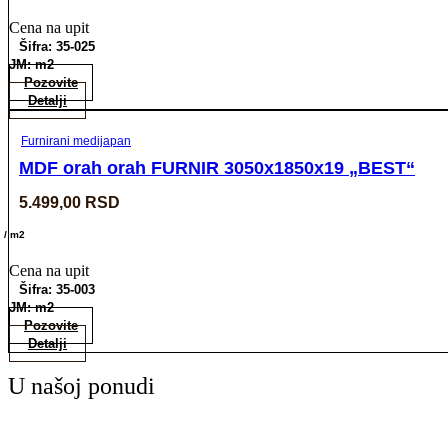
Cena na upit
Šifra: 35-025
JM: m2
Pozovite
Detalji
Furnirani medijapan
MDF orah orah FURNIR 3050x1850x19 „BEST“
5.499,00
RSD
/ m2
Cena na upit
Šifra: 35-003
JM: m2
Pozovite
Detalji
U našoj ponudi