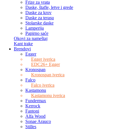
Frize za vrata
Daske, štafle, letve i grede
Daske za krov
Daske za terasu
Stolarske daske
Lamperija
Papirno saće
Okovi za nameštaj
Kant trake
Brendovi
Egger
Egger iverica
EDC26+ Egger
Kronospan
Kronospan iverica
Falco
Falco iverica
Kastamonu
Kastamonu iverica
Fundermax
Kerrock
Fantoni
Alfa Wood
Sonae Arauco
Stilles