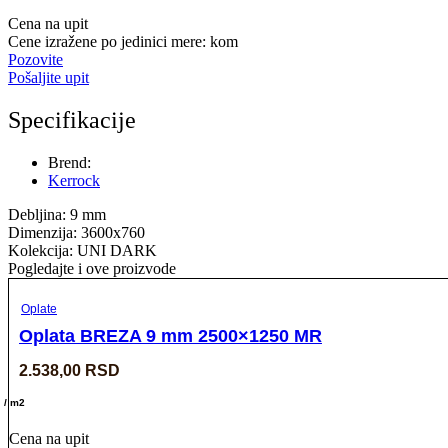
Cena na upit
Cene izražene po jedinici mere: kom
Pozovite
Pošaljite upit
Specifikacije
Brend:
Kerrock
Debljina: 9 mm
Dimenzija: 3600x760
Kolekcija: UNI DARK
Pogledajte i ove proizvode
Oplate
Oplata BREZA 9 mm 2500×1250 MR
2.538,00
RSD
/ m2
Cena na upit