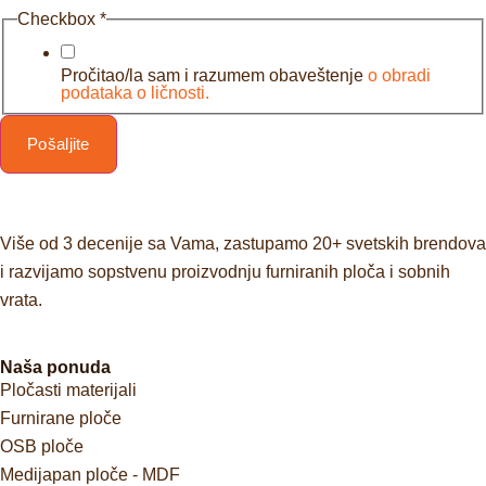
Checkbox
*
Pročitao/la sam i razumem obaveštenje
o obradi
podataka o ličnosti.
Pošaljite
Više od 3 decenije sa Vama, zastupamo 20+ svetskih brendova
i razvijamo sopstvenu proizvodnju furniranih ploča i sobnih
vrata.
Naša ponuda
Pločasti materijali
Furnirane ploče
OSB ploče
Medijapan ploče - MDF