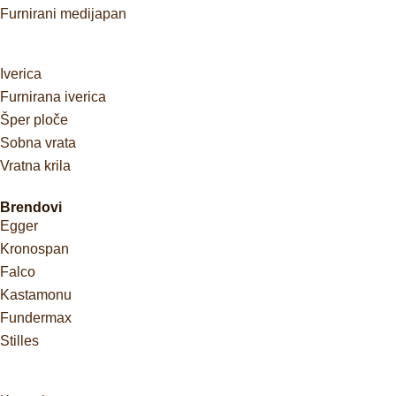
Furnirani medijapan
Iverica
Furnirana iverica
Šper ploče
Sobna vrata
Vratna krila
Brendovi
Egger
Kronospan
Falco
Kastamonu
Fundermax
Stilles