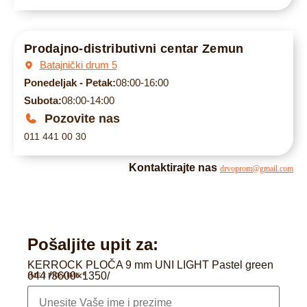
Prodajno-distributivni centar Zemun
Batajnički drum 5
Ponedeljak - Petak:
08:00-16:00
Subota:
08:00-14:00
Pozovite nas
011 441 00 30
Kontaktirajte nas
drvoprom@gmail.com
Pošaljite upit za:
KERROCK PLOČA 9 mm UNI LIGHT Pastel green
644 /3600×1350/
IME I PREZIME
*