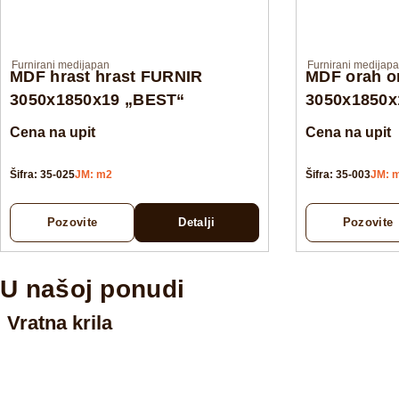
Furnirani medijapan
Furnirani medijap
MDF hrast hrast FURNIR
MDF orah o
3050x1850x19 „BEST“
3050x1850x
Cena na upit
Cena na upit
Šifra: 35-025
JM: m2
Šifra: 35-003
JM: 
Pozovite
Detalji
Pozovite
U našoj ponudi
Vratna krila