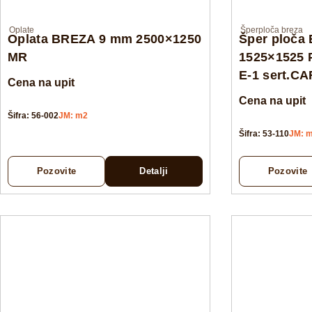
Oplate
Šperploča breza
Oplata BREZA 9 mm 2500×1250
Šper ploča
MR
1525×1525 
E-1 sert.C
Cena na upit
Cena na upit
Šifra: 56-002
JM: m2
Šifra: 53-110
JM: 
Pozovite
Detalji
Pozovite