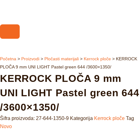
Početna
>
Proizvodi
>
Pločasti materijali
>
Kerrock ploče
>
KERROCK
PLOČA 9 mm UNI LIGHT Pastel green 644 /3600×1350/
KERROCK PLOČA 9 mm
UNI LIGHT Pastel green 644
/3600×1350/
Šifra proizvoda:
27-644-1350-9
Kategorija
Kerrock ploče
Tag
Novo