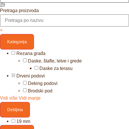
Pretraga proizvoda
×
Kategorija
Rezana građa
Daske, štafle, letve i grede
Daske za terasu
Drveni podovi
Deking podovi
Brodski pod
Vidi više
Vidi manje
Debljina
19 mm