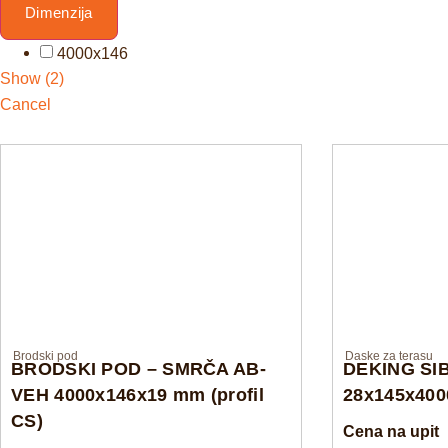
Dimenzija
4000x146
Show
(
2
)
Cancel
Brodski pod
Daske za terasu
BRODSKI POD – SMRČA AB-
DEKING SIB
VEH 4000x146x19 mm (profil
28x145x400
CS)
Cena na upit