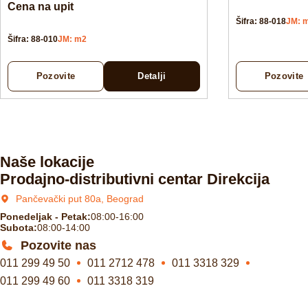
Cena na upit
Šifra: 88-018
JM: 
Šifra: 88-010
JM: m2
Pozovite
Detalji
Pozovite
Naše lokacije
Prodajno-distributivni centar Direkcija
Pančevački put 80a, Beograd
Ponedeljak - Petak:
08:00-16:00
Subota:
08:00-14:00
Pozovite nas
011 299 49 50
011 2712 478
011 3318 329
011 299 49 60
011 3318 319