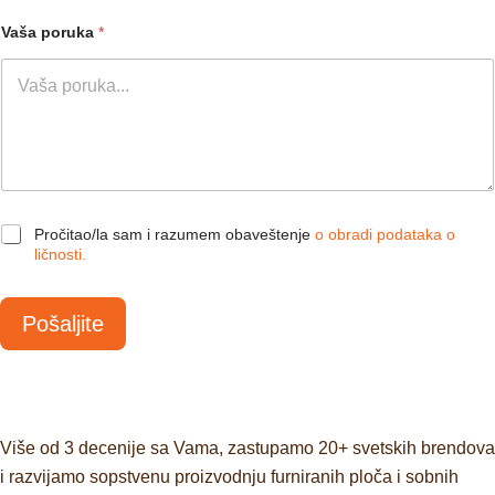
Vaša poruka
*
C
Pročitao/la sam i razumem obaveštenje
o obradi podataka o
h
ličnosti.
e
c
k
Pošaljite
b
o
x
*
Više od 3 decenije sa Vama, zastupamo 20+ svetskih brendova
i razvijamo sopstvenu proizvodnju furniranih ploča i sobnih