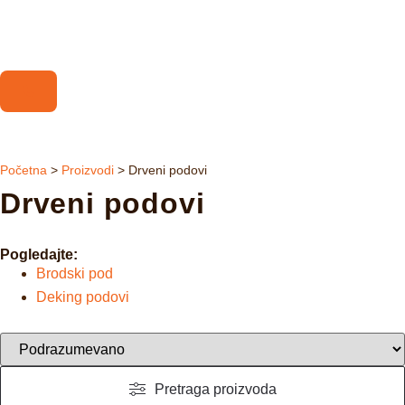
Početna
>
Proizvodi
>
Drveni podovi
Drveni podovi
Pogledajte:
Brodski pod
Deking podovi
Pretraga proizvoda