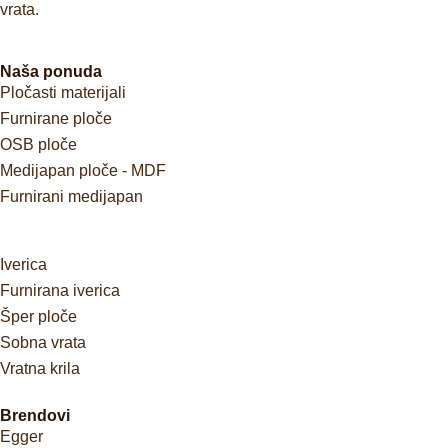
vrata.
Naša ponuda
Pločasti materijali
Furnirane ploče
OSB ploče
Medijapan ploče - MDF
Furnirani medijapan
Iverica
Furnirana iverica
Šper ploče
Sobna vrata
Vratna krila
Brendovi
Egger