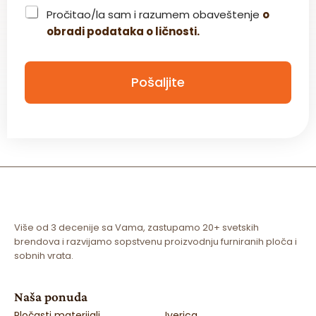
C
Pročitao/la sam i razumem obaveštenje
o
h
obradi podataka o ličnosti.
e
c
k
b
Pošaljite
o
x
*
Više od 3 decenije sa Vama, zastupamo 20+ svetskih
brendova i razvijamo sopstvenu proizvodnju furniranih ploča i
sobnih vrata.
Naša ponuda
Pločasti materijali
Iverica