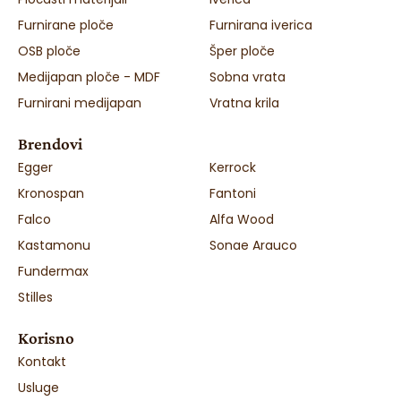
Furnirane ploče
Furnirana iverica
OSB ploče
Šper ploče
Medijapan ploče - MDF
Sobna vrata
Furnirani medijapan
Vratna krila
Brendovi
Egger
Kerrock
Kronospan
Fantoni
Falco
Alfa Wood
Kastamonu
Sonae Arauco
Fundermax
Stilles
Korisno
Kontakt
Usluge