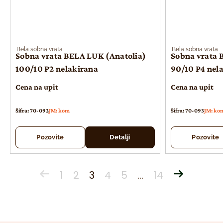
Bela sobna vrata
Bela sobna vrata
Sobna vrata BELA LUK (Anatolia)
Sobna vrata 
100/10 P2 nelakirana
90/10 P4 nel
Cena na upit
Cena na upit
Šifra: 70-092
JM: kom
Šifra: 70-093
JM: ko
Pozovite
Detalji
Pozovite
1
2
3
4
5
…
14