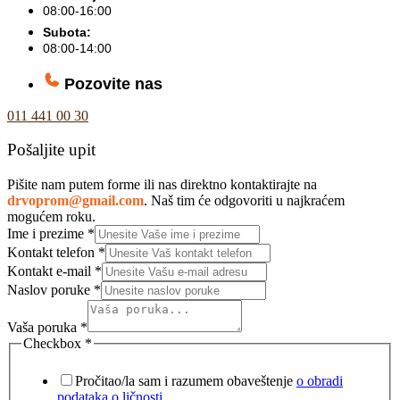
08:00-16:00
Subota:
08:00-14:00
Pozovite nas
011 441 00 30
Pošaljite upit
Pišite nam putem forme ili nas direktno kontaktirajte na
drvoprom@gmail.com
. Naš tim će odgovoriti u najkraćem
mogućem roku.
Ime i prezime
*
Kontakt telefon
*
Kontakt e-mail
*
Naslov poruke
*
Vaša poruka
*
Checkbox
*
Pročitao/la sam i razumem obaveštenje
o obradi
podataka o ličnosti.