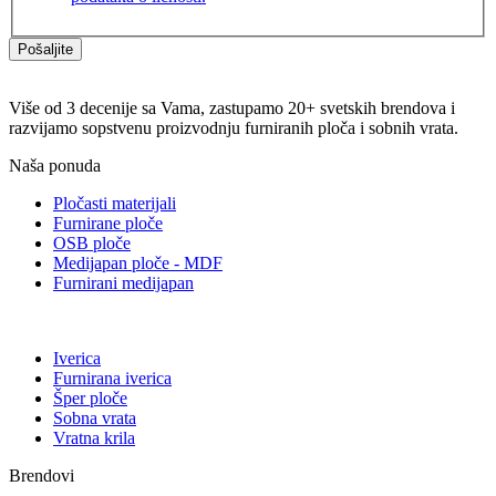
Pošaljite
Više od 3 decenije sa Vama, zastupamo 20+ svetskih brendova i
razvijamo sopstvenu proizvodnju furniranih ploča i sobnih vrata.
Naša ponuda
Pločasti materijali
Furnirane ploče
OSB ploče
Medijapan ploče - MDF
Furnirani medijapan
Iverica
Furnirana iverica
Šper ploče
Sobna vrata
Vratna krila
Brendovi