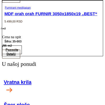
Furnirani medijapan
MDF orah orah FURNIR 3050x1850x19 „BEST“
5.499,00
RSD
/ m2
Cena na upit
Šifra: 35-003
JM: m2
Pozovite
Detalji
U našoj ponudi
Vratna krila
Šper ploče