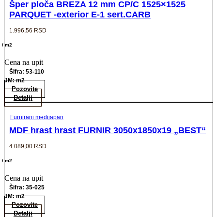
Šper ploča BREZA 12 mm CP/C 1525×1525
PARQUET -exterior E-1 sert.CARB
1.996,56
RSD
/ m2
Cena na upit
Šifra: 53-110
JM: m2
Pozovite
Detalji
Furnirani medijapan
MDF hrast hrast FURNIR 3050x1850x19 „BEST“
4.089,00
RSD
/ m2
Cena na upit
Šifra: 35-025
JM: m2
Pozovite
Detalji