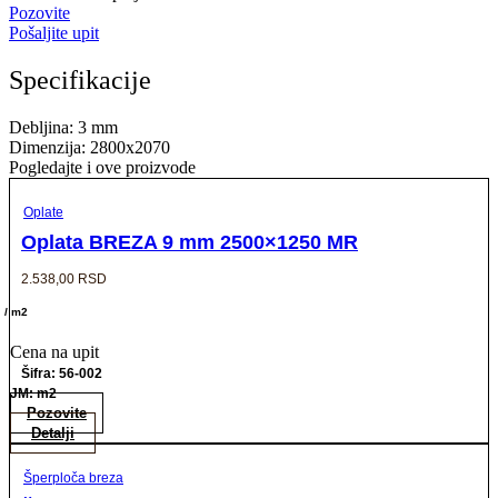
Pozovite
Pošaljite upit
Specifikacije
Debljina: 3 mm
Dimenzija: 2800x2070
Pogledajte i ove proizvode
Oplate
Oplata BREZA 9 mm 2500×1250 MR
2.538,00
RSD
/ m2
Cena na upit
Šifra: 56-002
JM: m2
Pozovite
Detalji
Šperploča breza