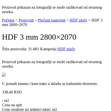
Proizvod prikazan na fotografiji se može razlikovati od stvarnog
uzorka.
Početna
>
Proizvodi
>
Pločasti materijali
>
HDF ploče
>
HDF 3
mm 2800×2070
HDF 3 mm 2800×2070
Šifra proizvoda:
31-001
Kategorija
HDF ploče
Proizvod prikazan na fotografiji se može razlikovati od stvarnog
uzorka.
U ponudi imamo i kant trake u skladu sa izabranim dezenom.
338,40
RSD
/ m2
Cena na upit
Cene izražene po jedinici mere: m2