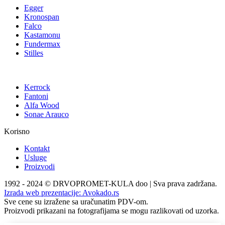
Egger
Kronospan
Falco
Kastamonu
Fundermax
Stilles
Kerrock
Fantoni
Alfa Wood
Sonae Arauco
Korisno
Kontakt
Usluge
Proizvodi
1992 - 2024 © DRVOPROMET-KULA doo | Sva prava zadržana.
Izrada web prezentacije:
Avokado.rs
Sve cene su izražene sa uračunatim PDV-om.
Proizvodi prikazani na fotografijama se mogu razlikovati od uzorka.