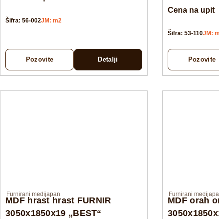
Cena na upit
Šifra: 56-002
JM: m2
Šifra: 53-110
JM: 
Pozovite
Detalji
Pozovite
Furnirani medijapan
Furnirani medijap
MDF hrast hrast FURNIR
MDF orah o
3050x1850x19 „BEST“
3050x1850x