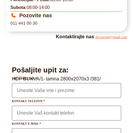
Subota:
08:00-14:00
Pozovite nas
011 441 00 30
Kontaktirajte nas
drvoprom@gmail.com
Pošaljite upit za:
HDF BUKVA/1- tamna 2800x2070x3 /381/
IME I PREZIME
*
KONTAKT TELEFON
*
KONTAKT E-MAIL
*