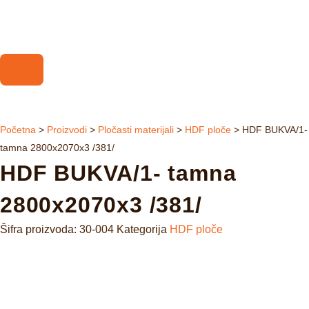
Početna
>
Proizvodi
>
Pločasti materijali
>
HDF ploče
>
HDF BUKVA/1-
tamna 2800x2070x3 /381/
HDF BUKVA/1- tamna
2800x2070x3 /381/
Šifra proizvoda:
30-004
Kategorija
HDF ploče