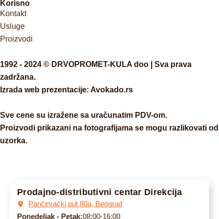
Korisno
Kontakt
Usluge
Proizvodi
1992 - 2024 © DRVOPROMET-KULA doo | Sva prava
zadržana.
Izrada web prezentacije:
Avokado.rs
Sve cene su izražene sa uračunatim PDV-om.
Proizvodi prikazani na fotografijama se mogu razlikovati od
uzorka.
Prodajno-distributivni centar Direkcija
Pančevački put 80a, Beograd
Ponedeljak - Petak:
08:00-16:00