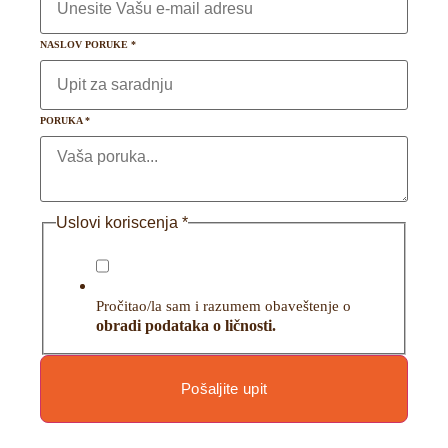
NASLOV PORUKE
*
PORUKA
*
Uslovi koriscenja
*
Pročitao/la sam i razumem obaveštenje o
obradi podataka o ličnosti.
Pošaljite upit