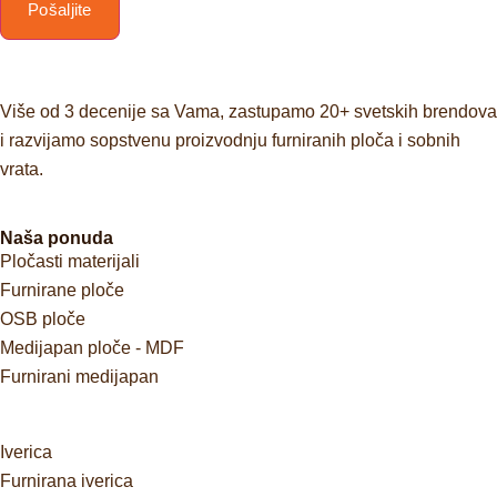
Pošaljite
Više od 3 decenije sa Vama, zastupamo 20+ svetskih brendova
i razvijamo sopstvenu proizvodnju furniranih ploča i sobnih
vrata.
Naša ponuda
Pločasti materijali
Furnirane ploče
OSB ploče
Medijapan ploče - MDF
Furnirani medijapan
Iverica
Furnirana iverica