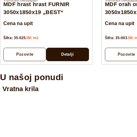
Furnirani medijapan
Furnirani medijap
MDF hrast hrast FURNIR
MDF orah o
3050x1850x19 „BEST“
3050x1850x
Cena na upit
Cena na upit
Šifra: 35-025
JM: m2
Šifra: 35-003
JM: 
Pozovite
Detalji
Pozovite
U našoj ponudi
Vratna krila