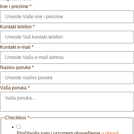
Ime i prezime
*
Kontakt telefon
*
Kontakt e-mail
*
Naslov poruke
*
Vaša poruka
*
Checkbox
*
Pročitao/la sam i razumem obaveštenje
o obradi