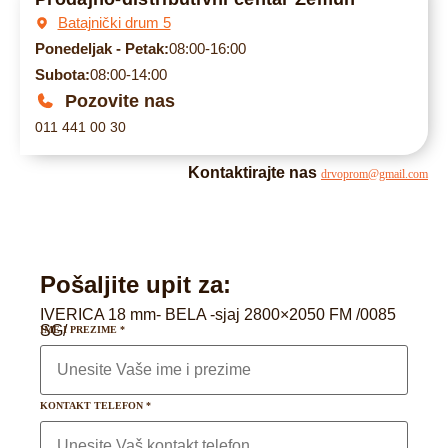
Batajnički drum 5
Ponedeljak - Petak:
08:00-16:00
Subota:
08:00-14:00
Pozovite nas
011 441 00 30
Kontaktirajte nas
drvoprom@gmail.com
Pošaljite upit za:
IVERICA 18 mm- BELA -sjaj 2800×2050 FM /0085
SG/
IME I PREZIME
*
KONTAKT TELEFON
*