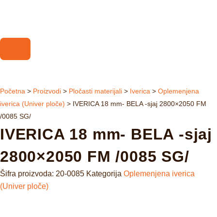
Početna
>
Proizvodi
>
Pločasti materijali
>
Iverica
>
Oplemenjena
iverica (Univer ploče)
>
IVERICA 18 mm- BELA -sjaj 2800×2050 FM
/0085 SG/
IVERICA 18 mm- BELA -sjaj
2800×2050 FM /0085 SG/
Šifra proizvoda:
20-0085
Kategorija
Oplemenjena iverica
(Univer ploče)