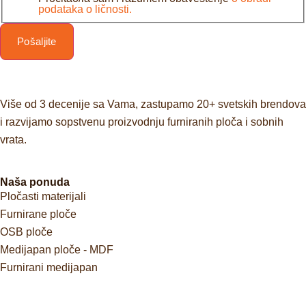
podataka o ličnosti.
Pošaljite
Više od 3 decenije sa Vama, zastupamo 20+ svetskih brendova
i razvijamo sopstvenu proizvodnju furniranih ploča i sobnih
vrata.
Naša ponuda
Pločasti materijali
Furnirane ploče
OSB ploče
Medijapan ploče - MDF
Furnirani medijapan