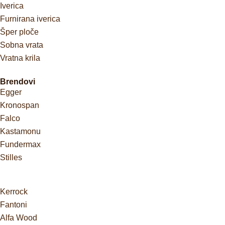
Iverica
Furnirana iverica
Šper ploče
Sobna vrata
Vratna krila
Brendovi
Egger
Kronospan
Falco
Kastamonu
Fundermax
Stilles
Kerrock
Fantoni
Alfa Wood