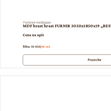
Furnirani medijapan
MDF hrast hrast FURNIR 3050x1850x19 „BE
Cena na upit
Šifra: 35-025
JM: m2
Pozovite