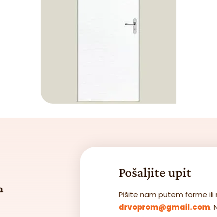
Pošaljite upit
a
Pišite nam putem forme ili 
drvoprom@gmail.com
.