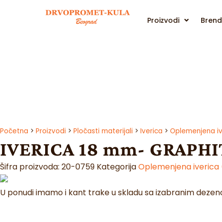
Proizvodi
Brend
Početna
>
Proizvodi
>
Pločasti materijali
>
Iverica
>
Oplemenjena iv
IVERICA 18 mm- GRAPHIT
Šifra proizvoda:
20-0759
Kategorija
Oplemenjena iverica 
U ponudi imamo i kant trake u skladu sa izabranim deze