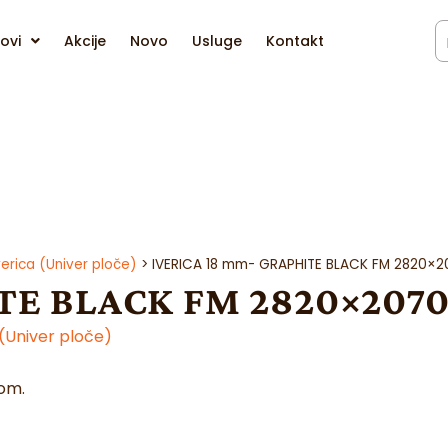
ovi
Akcije
Novo
Usluge
Kontakt
erica (Univer ploče)
>
IVERICA 18 mm- GRAPHITE BLACK FM 2820×20
E BLACK FM 2820×2070 /
(Univer ploče)
nom.