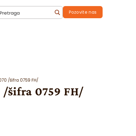
Pozovite nas
70 /šifra 0759 FH/
šifra 0759 FH/