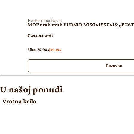
Furnirani medijapan
MDF orah orah FURNIR 3050x1850x19 „BES
Cena na upit
Šifra: 35-003
JM: m2
Pozovite
U našoj ponudi
Vratna krila