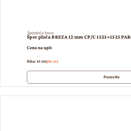
Šperploča breza
Šper ploča BREZA 12 mm CP/C 1525×1525 PARQ
Cena na upit
Šifra: 53-110
JM: m2
Pozovite