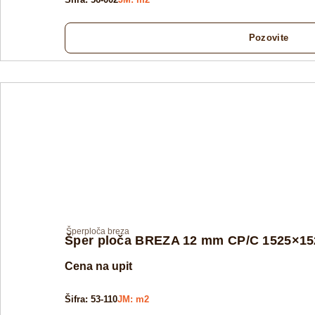
Pozovite
Šperploča breza
Šper ploča BREZA 12 mm CP/C 1525×152
Cena na upit
Šifra: 53-110
JM: m2