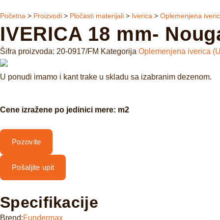
Početna
>
Proizvodi
>
Pločasti materijali
>
Iverica
>
Oplemenjena iveric
IVERICA 18 mm- Nougat
Šifra proizvoda:
20-0917/FM
Kategorija
Oplemenjena iverica (U
U ponudi imamo i kant trake u skladu sa izabranim dezenom.
Cene izražene po jedinici mere: m2
Pozovite
Pošaljite upit
Specifikacije
Brend:
Fundermax