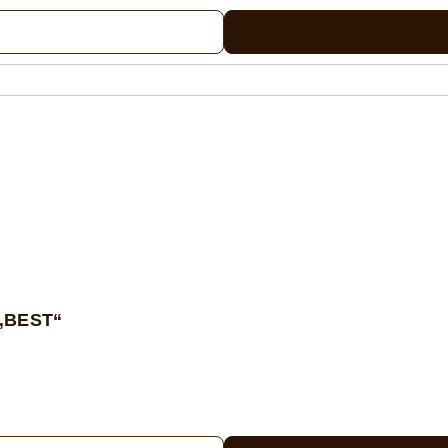
 „BEST“