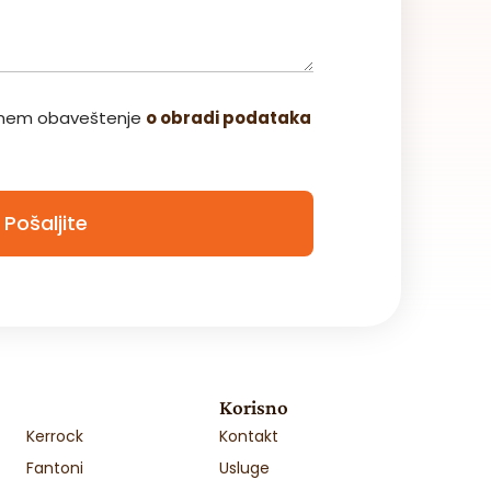
3050x1850x19 „BEST“
Cena na upit
zumem obaveštenje
o obradi podataka
Šifra: 35-003
JM: m2
Pozovite
Detalji
Pošaljite
Korisno
Kerrock
Kontakt
Fantoni
Usluge