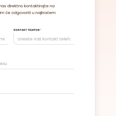
3050x1850x19 „BEST“
nas direktno kontaktirajte na
tim će odgovoriti u najkraćem
Cena na upit
Šifra: 35-025
JM: m2
KONTAKT TELEFON
*
Pozovite
Detalji
Furnirani medijapan
MDF orah orah FURNIR