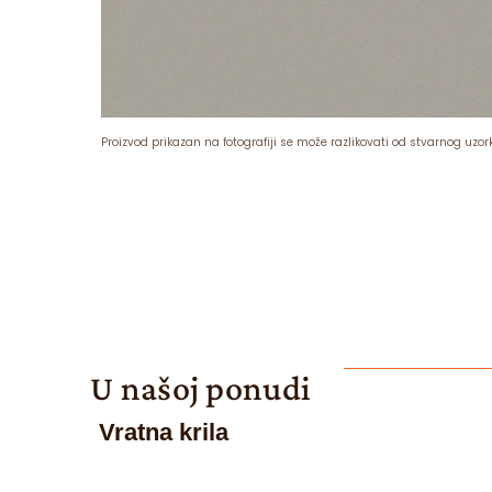
Proizvod prikazan na fotografiji se može razlikovati od stvarnog uzor
U našoj ponudi
Vratna krila