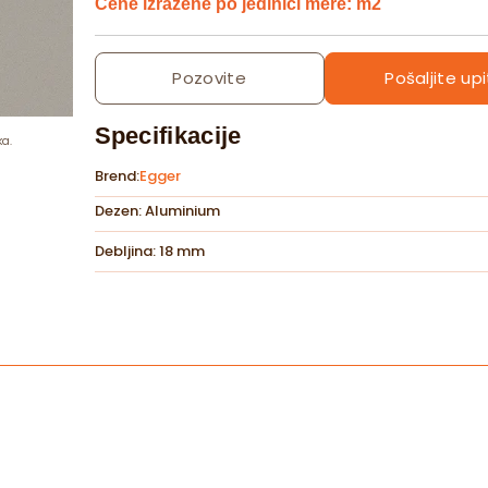
Cene izražene po jedinici mere: m2
Pozovite
Pošaljite upi
Specifikacije
ka.
Brend:
Egger
Dezen: Aluminium
Debljina: 18 mm