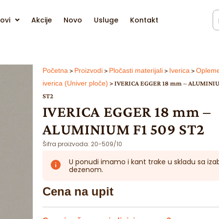
ovi
Akcije
Novo
Usluge
Kontakt
Početna
>
Proizvodi
>
Pločasti materijali
>
Iverica
>
Opleme
iverica (Univer ploče)
>
IVERICA EGGER 18 mm – ALUMINIU
ST2
IVERICA EGGER 18 mm –
ALUMINIUM F1 509 ST2
Šifra proizvoda:
20-509/10
U ponudi imamo i kant trake u skladu sa iz
dezenom.
Cena na upit