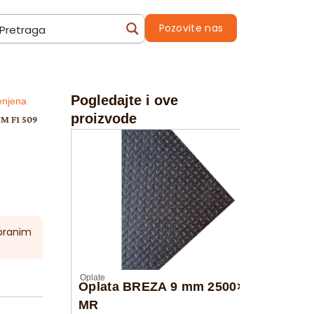
Pozovite nas
Pogledajte i ove
njena
proizvode
M F1 509
abranim
Oplate
Oplata BREZA 9 mm 2500×1250
MR