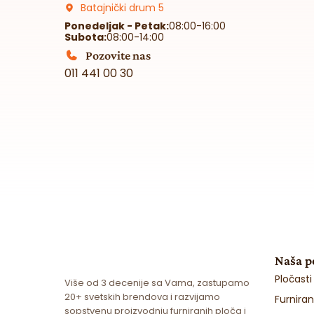
Batajnički drum 5
Ponedeljak - Petak:
08:00-16:00
Subota:
08:00-14:00
Pozovite nas
011 441 00 30
Naša 
Pločasti
Više od 3 decenije sa Vama, zastupamo
20+ svetskih brendova i razvijamo
Furnira
sopstvenu proizvodnju furniranih ploča i