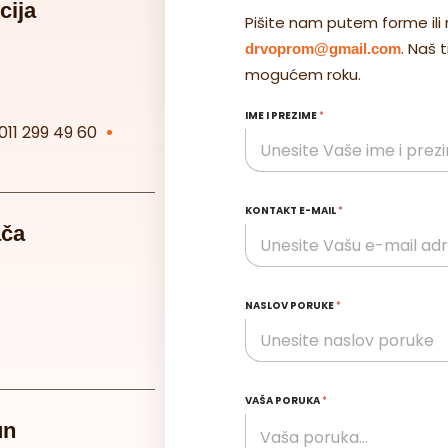
cija
Pišite nam putem forme ili 
. Naš 
drvoprom@gmail.com
mogućem roku.
IME I PREZIME
*
011 299 49 60
KONTAKT E-MAIL
*
ača
NASLOV PORUKE
*
VAŠA PORUKA
*
un