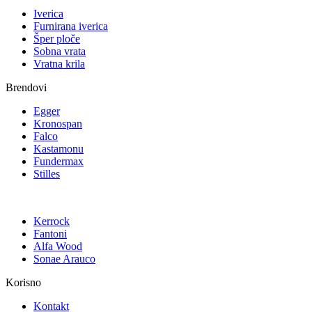
Iverica
Furnirana iverica
Šper ploče
Sobna vrata
Vratna krila
Brendovi
Egger
Kronospan
Falco
Kastamonu
Fundermax
Stilles
Kerrock
Fantoni
Alfa Wood
Sonae Arauco
Korisno
Kontakt