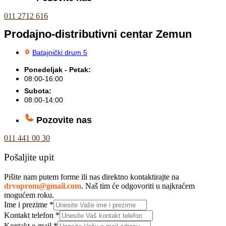
011 2712 616
Prodajno-distributivni centar Zemun
Batajnički drum 5
Ponedeljak - Petak:
08:00-16:00
Subota:
08:00-14:00
Pozovite nas
011 441 00 30
Pošaljite upit
Pišite nam putem forme ili nas direktno kontaktirajte na
drvoprom@gmail.com
. Naš tim će odgovoriti u najkraćem
mogućem roku.
Ime i prezime
*
Kontakt telefon
*
Kontakt e-mail
*