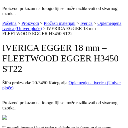
Proizvod prikazan na fotografiji se može razlikovati od stvarnog
uzorka.
Početna
>
Proizvodi
>
Pločasti materijali
>
Iverica
>
Oplemenjena
iverica (Univer ploče)
>
IVERICA EGGER 18 mm –
FLEETWOOD EGGER H3450 ST22
IVERICA EGGER 18 mm –
FLEETWOOD EGGER H3450
ST22
Šifra proizvoda:
20-3450
Kategorija
Oplemenjena iverica (Univer
ploče)
Proizvod prikazan na fotografiji se može razlikovati od stvarnog
uzorka.
U ponudi imamo i kant trake u skladu sa izabranim dezenom.