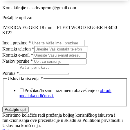
Kontaktirajte nas
drvoprom@gmail.com
Pošaljite upit za:
IVERICA EGGER 18 mm – FLEETWOOD EGGER H3450
ST22
Ime i prezime
*
Kontakt telefon
*
Kontakt e-mail
*
Naslov poruke
*
Poruka
*
Uslovi koriscenja
*
Pročitao/la sam i razumem obaveštenje o
obradi
podataka o ličnosti.
Pošaljite upit
Koristimo kolačiće radi pružanja boljeg korisničkog iskustva i
funkcionisanja ove prezentacije u skladu sa Politikom privatnosti i
Uslovima korišćenja.