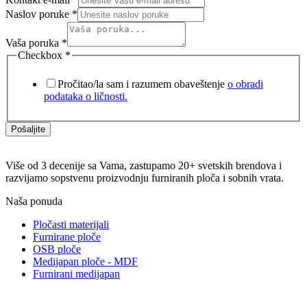
Naslov poruke
*
Vaša poruka
*
Checkbox
*
Pročitao/la sam i razumem obaveštenje
o obradi
podataka o ličnosti.
Pošaljite
Više od 3 decenije sa Vama, zastupamo 20+ svetskih brendova i
razvijamo sopstvenu proizvodnju furniranih ploča i sobnih vrata.
Naša ponuda
Pločasti materijali
Furnirane ploče
OSB ploče
Medijapan ploče - MDF
Furnirani medijapan