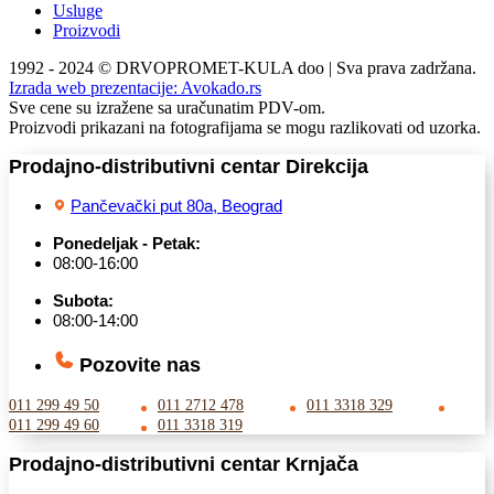
Usluge
Proizvodi
1992 - 2024 © DRVOPROMET-KULA doo | Sva prava zadržana.
Izrada web prezentacije:
Avokado.rs
Sve cene su izražene sa uračunatim PDV-om.
Proizvodi prikazani na fotografijama se mogu razlikovati od uzorka.
Prodajno-distributivni centar Direkcija
Pančevački put 80a, Beograd
Ponedeljak - Petak:
08:00-16:00
Subota:
08:00-14:00
Pozovite nas
011 299 49 50
011 2712 478
011 3318 329
011 299 49 60
011 3318 319
Prodajno-distributivni centar Krnjača