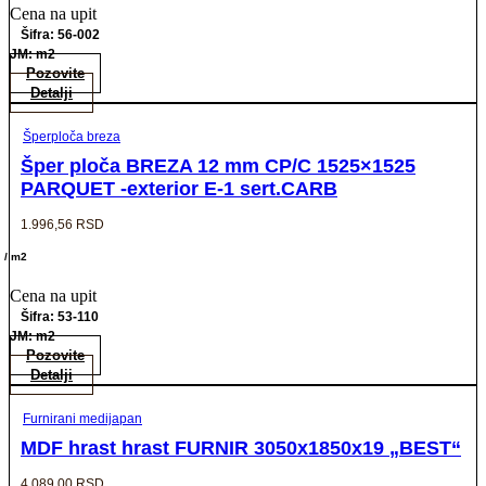
Cena na upit
Šifra: 56-002
JM: m2
Pozovite
Detalji
Šperploča breza
Šper ploča BREZA 12 mm CP/C 1525×1525
PARQUET -exterior E-1 sert.CARB
1.996,56
RSD
/ m2
Cena na upit
Šifra: 53-110
JM: m2
Pozovite
Detalji
Furnirani medijapan
MDF hrast hrast FURNIR 3050x1850x19 „BEST“
4.089,00
RSD