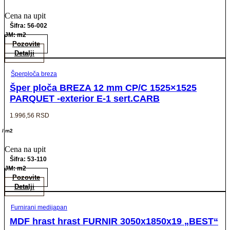
Cena na upit
Šifra: 56-002
JM: m2
Pozovite
Detalji
Šperploča breza
Šper ploča BREZA 12 mm CP/C 1525×1525
PARQUET -exterior E-1 sert.CARB
1.996,56
RSD
/ m2
Cena na upit
Šifra: 53-110
JM: m2
Pozovite
Detalji
Furnirani medijapan
MDF hrast hrast FURNIR 3050x1850x19 „BEST“