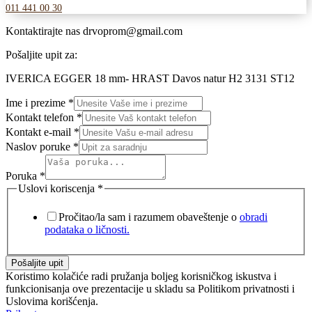
011 441 00 30
Kontaktirajte nas
drvoprom@gmail.com
Pošaljite upit za:
IVERICA EGGER 18 mm- HRAST Davos natur H2 3131 ST12
Ime i prezime
*
Kontakt telefon
*
Kontakt e-mail
*
Naslov poruke
*
Poruka
*
Uslovi koriscenja
*
Pročitao/la sam i razumem obaveštenje o
obradi
podataka o ličnosti.
Pošaljite upit
Koristimo kolačiće radi pružanja boljeg korisničkog iskustva i
funkcionisanja ove prezentacije u skladu sa Politikom privatnosti i
Uslovima korišćenja.