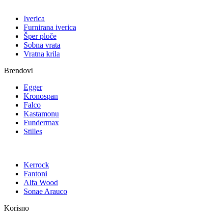
Iverica
Furnirana iverica
Šper ploče
Sobna vrata
Vratna krila
Brendovi
Egger
Kronospan
Falco
Kastamonu
Fundermax
Stilles
Kerrock
Fantoni
Alfa Wood
Sonae Arauco
Korisno