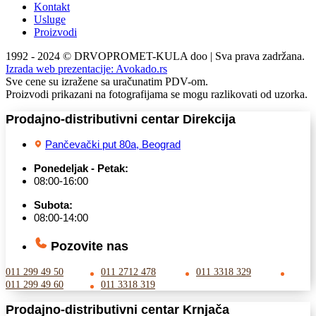
Kontakt
Usluge
Proizvodi
1992 - 2024 © DRVOPROMET-KULA doo | Sva prava zadržana.
Izrada web prezentacije:
Avokado.rs
Sve cene su izražene sa uračunatim PDV-om.
Proizvodi prikazani na fotografijama se mogu razlikovati od uzorka.
Prodajno-distributivni centar Direkcija
Pančevački put 80a, Beograd
Ponedeljak - Petak:
08:00-16:00
Subota:
08:00-14:00
Pozovite nas
011 299 49 50
011 2712 478
011 3318 329
011 299 49 60
011 3318 319
Prodajno-distributivni centar Krnjača