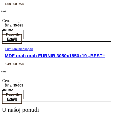
4.089,00
RSD
/ m2
Cena na upit
Šifra: 35-025
JM: m2
Pozovite
Detalji
Furnirani medijapan
MDF orah orah FURNIR 3050x1850x19 „BEST“
5.499,00
RSD
/ m2
Cena na upit
Šifra: 35-003
JM: m2
Pozovite
Detalji
U našoj ponudi