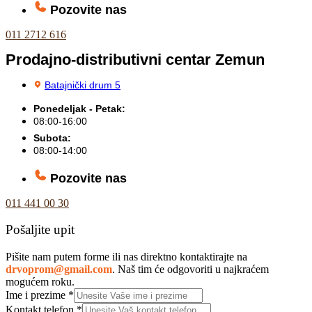
Pozovite nas
011 2712 616
Prodajno-distributivni centar Zemun
Batajnički drum 5
Ponedeljak - Petak:
08:00-16:00
Subota:
08:00-14:00
Pozovite nas
011 441 00 30
Pošaljite upit
Pišite nam putem forme ili nas direktno kontaktirajte na
drvoprom@gmail.com
. Naš tim će odgovoriti u najkraćem
mogućem roku.
Ime i prezime
*
Kontakt telefon
*