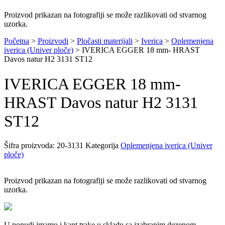
Proizvod prikazan na fotografiji se može razlikovati od stvarnog
uzorka.
Početna
>
Proizvodi
>
Pločasti materijali
>
Iverica
>
Oplemenjena
iverica (Univer ploče)
>
IVERICA EGGER 18 mm- HRAST
Davos natur H2 3131 ST12
IVERICA EGGER 18 mm-
HRAST Davos natur H2 3131
ST12
Šifra proizvoda:
20-3131
Kategorija
Oplemenjena iverica (Univer
ploče)
Proizvod prikazan na fotografiji se može razlikovati od stvarnog
uzorka.
U ponudi imamo i kant trake u skladu sa izabranim dezenom.