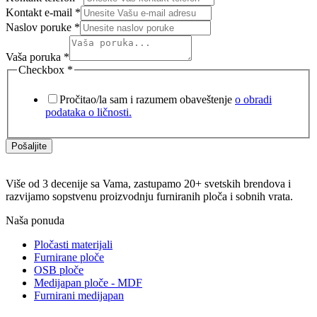
Kontakt e-mail
*
Naslov poruke
*
Vaša poruka
*
Checkbox
*
Pročitao/la sam i razumem obaveštenje
o obradi
podataka o ličnosti.
Pošaljite
Više od 3 decenije sa Vama, zastupamo 20+ svetskih brendova i
razvijamo sopstvenu proizvodnju furniranih ploča i sobnih vrata.
Naša ponuda
Pločasti materijali
Furnirane ploče
OSB ploče
Medijapan ploče - MDF
Furnirani medijapan