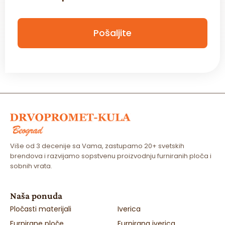
c
k
b
Pošaljite
o
x
*
Više od 3 decenije sa Vama, zastupamo 20+ svetskih
brendova i razvijamo sopstvenu proizvodnju furniranih ploča i
sobnih vrata.
Naša ponuda
Pločasti materijali
Iverica
Furnirane ploče
Furnirana iverica