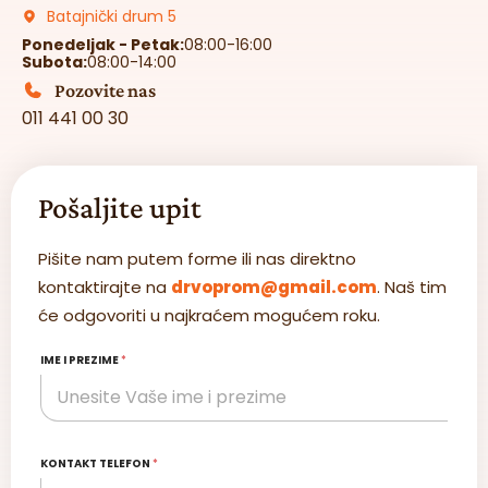
Batajnički drum 5
Ponedeljak - Petak:
08:00-16:00
Subota:
08:00-14:00
Pozovite nas
011 441 00 30
Pošaljite upit
Pišite nam putem forme ili nas direktno
kontaktirajte na
drvoprom@gmail.com
. Naš tim
će odgovoriti u najkraćem mogućem roku.
IME I PREZIME
*
KONTAKT TELEFON
*