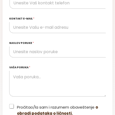
KONTAKT E-MAIL
*
NASLOV PORUKE
*
VAŠA PORUKA
*
C
Pročitao/la sam i razumem obaveštenje
o
h
obradi podataka o ličnosti.
e