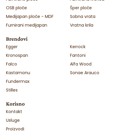
OSB ploče
Šper ploče
Medijapan ploče - MDF
Sobna vrata
Furnirani medijapan
Vratna krila
Brendovi
Egger
Kerrock
Kronospan
Fantoni
Falco
Alfa Wood
Kastamonu
Sonae Arauco
Fundermax
Stilles
Korisno
Kontakt
Usluge
Proizvodi