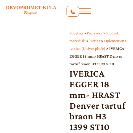
Početna
>
Proizvodi
>
Pločasti
materijali
>
Iverica
>
Oplemenjena
iverica (Univer ploče)
>
IVERICA
EGGER 18 mm- HRAST Denver
tartuf braon H3 1399 ST10
IVERICA
EGGER 18
mm- HRAST
Denver tartuf
braon H3
1399 ST10