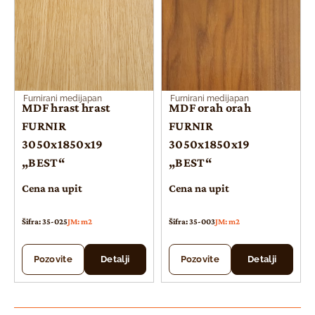
Furnirani medijapan
Furnirani medijapan
MDF hrast hrast
MDF orah orah
FURNIR
FURNIR
3050x1850x19
3050x1850x19
„BEST“
„BEST“
Cena na upit
Cena na upit
Šifra: 35-025
JM: m2
Šifra: 35-003
JM: m2
Pozovite
Detalji
Pozovite
Detalji