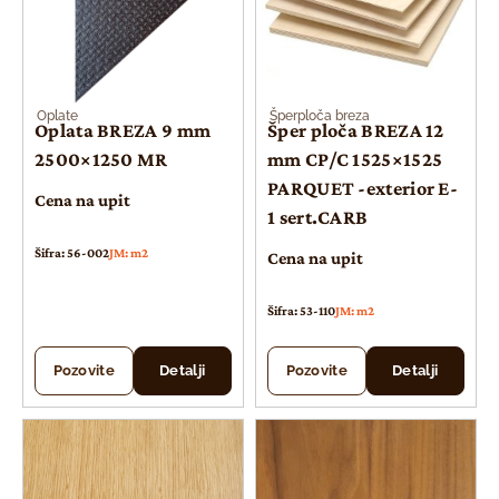
Oplate
Šperploča breza
Oplata BREZA 9 mm
Šper ploča BREZA 12
2500×1250 MR
mm CP/C 1525×1525
PARQUET -exterior E-
Cena na upit
1 sert.CARB
Šifra: 56-002
JM: m2
Cena na upit
Šifra: 53-110
JM: m2
Pozovite
Detalji
Pozovite
Detalji