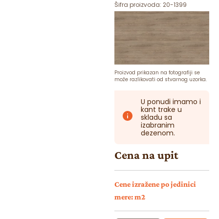
Šifra proizvoda:
20-1399
Proizvod prikazan na fotografiji se
može razlikovati od stvarnog uzorka.
U ponudi imamo i
kant trake u
skladu sa
izabranim
dezenom.
Cena na upit
Cene izražene po jedinici
mere: m2