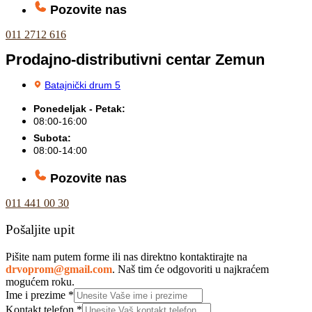
Pozovite nas
011 2712 616
Prodajno-distributivni centar Zemun
Batajnički drum 5
Ponedeljak - Petak:
08:00-16:00
Subota:
08:00-14:00
Pozovite nas
011 441 00 30
Pošaljite upit
Pišite nam putem forme ili nas direktno kontaktirajte na
drvoprom@gmail.com
. Naš tim će odgovoriti u najkraćem
mogućem roku.
Ime i prezime
*
Kontakt telefon
*