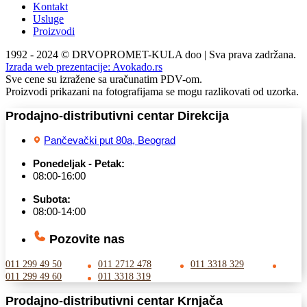
Kontakt
Usluge
Proizvodi
1992 - 2024 © DRVOPROMET-KULA doo | Sva prava zadržana.
Izrada web prezentacije:
Avokado.rs
Sve cene su izražene sa uračunatim PDV-om.
Proizvodi prikazani na fotografijama se mogu razlikovati od uzorka.
Prodajno-distributivni centar Direkcija
Pančevački put 80a, Beograd
Ponedeljak - Petak:
08:00-16:00
Subota:
08:00-14:00
Pozovite nas
011 299 49 50
011 2712 478
011 3318 329
011 299 49 60
011 3318 319
Prodajno-distributivni centar Krnjača