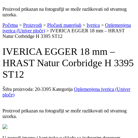
Proizvod prikazan na fotografiji se može razlikovati od stvarnog
uzorka.
Početna
>
Proizvodi
>
Pločasti materijali
>
Iverica
>
Oplemenjena
iverica (Univer ploče)
>
IVERICA EGGER 18 mm – HRAST
Natur Corbridge H 3395 ST12
IVERICA EGGER 18 mm –
HRAST Natur Corbridge H 3395
ST12
Šifra proizvoda:
20-3395
Kategorija
Oplemenjena iverica (Univer
ploče)
Proizvod prikazan na fotografiji se može razlikovati od stvarnog
uzorka.
U ponudi imamo i kant trake u skladu sa izabranim dezenom.