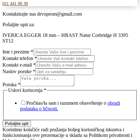
011 441 00 30
Kontaktirajte nas
drvoprom@gmail.com
Pošaljite upit za:
IVERICA EGGER 18 mm – HRAST Natur Corbridge H 3395
ST12
Ime i prezime
*
Kontakt telefon
*
Kontakt e-mail
*
Naslov poruke
*
Poruka
*
Uslovi koriscenja
*
Pročitao/la sam i razumem obaveštenje o
obradi
podataka o ličnosti.
Pošaljite upit
Koristimo kolačiće radi pružanja boljeg korisničkog iskustva i
funkcionisanja ove prezentacije u skladu sa Politikom privatnosti i