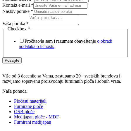
Kontakt e-mail
*
Naslov poruke
*
Vaša poruka
*
Checkbox
*
Pročitao/la sam i razumem obaveštenje
o obradi
podataka o ličnosti.
Pošaljite
Više od 3 decenije sa Vama, zastupamo 20+ svetskih brendova i
razvijamo sopstvenu proizvodnju furniranih ploča i sobnih vrata.
Naša ponuda
Pločasti materijali
Furnirane ploče
OSB ploče
Medijapan ploče - MDF
Furnirani medijapan