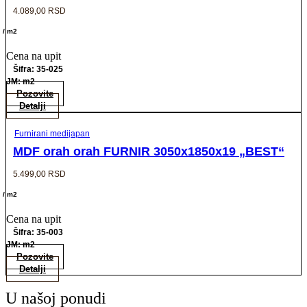
4.089,00
RSD
/ m2
Cena na upit
Šifra: 35-025
JM: m2
Pozovite
Detalji
Furnirani medijapan
MDF orah orah FURNIR 3050x1850x19 „BEST“
5.499,00
RSD
/ m2
Cena na upit
Šifra: 35-003
JM: m2
Pozovite
Detalji
U našoj ponudi