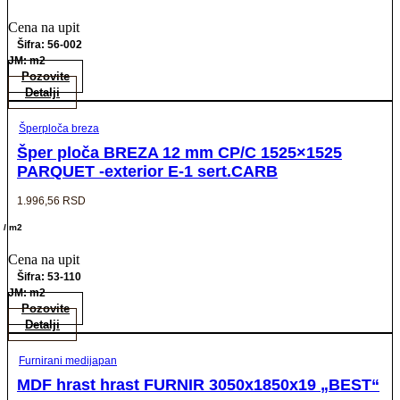
Cena na upit
Šifra: 56-002
JM: m2
Pozovite
Detalji
Šperploča breza
Šper ploča BREZA 12 mm CP/C 1525×1525
PARQUET -exterior E-1 sert.CARB
1.996,56
RSD
/ m2
Cena na upit
Šifra: 53-110
JM: m2
Pozovite
Detalji
Furnirani medijapan
MDF hrast hrast FURNIR 3050x1850x19 „BEST“