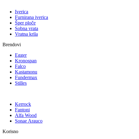
Iverica
Furnirana iverica
Šper ploče
Sobna vrata
Vratna krila
Brendovi
Egger
Kronospan
Falco
Kastamonu
Fundermax
Stilles
Kerrock
Fantoni
Alfa Wood
Sonae Arauco
Korisno