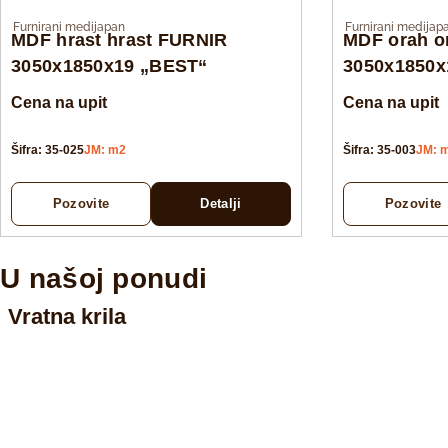
Furnirani medijapan
Furnirani medijap
MDF hrast hrast FURNIR
MDF orah o
3050x1850x19 „BEST“
3050x1850x
Cena na upit
Cena na upit
Šifra: 35-025
JM: m2
Šifra: 35-003
JM: 
Pozovite
Detalji
Pozovite
U našoj ponudi
Vratna krila