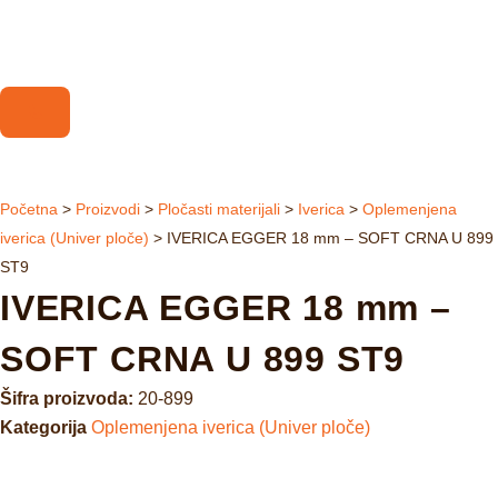
Početna
>
Proizvodi
>
Pločasti materijali
>
Iverica
>
Oplemenjena
iverica (Univer ploče)
>
IVERICA EGGER 18 mm – SOFT CRNA U 899
ST9
IVERICA EGGER 18 mm –
SOFT CRNA U 899 ST9
Šifra proizvoda:
20-899
Kategorija
Oplemenjena iverica (Univer ploče)