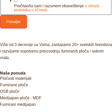
Pročitao/la sam i razumem obaveštenje
o obradi
podataka o ličnosti.
Pošaljite
Više od 3 decenije sa Vama, zastupamo 20+ svetskih brendova
i razvijamo sopstvenu proizvodnju furniranih ploča i sobnih
vrata.
Naša ponuda
Pločasti materijali
Furnirane ploče
OSB ploče
Medijapan ploče - MDF
Furnirani medijapan