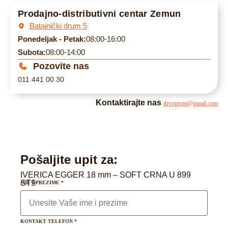
Prodajno-distributivni centar Zemun
Batajnički drum 5
Ponedeljak - Petak:
08:00-16:00
Subota:
08:00-14:00
Pozovite nas
011 441 00 30
Kontaktirajte nas
drvoprom@gmail.com
Pošaljite upit za:
IVERICA EGGER 18 mm – SOFT CRNA U 899
ST9
IME I PREZIME
*
KONTAKT TELEFON
*