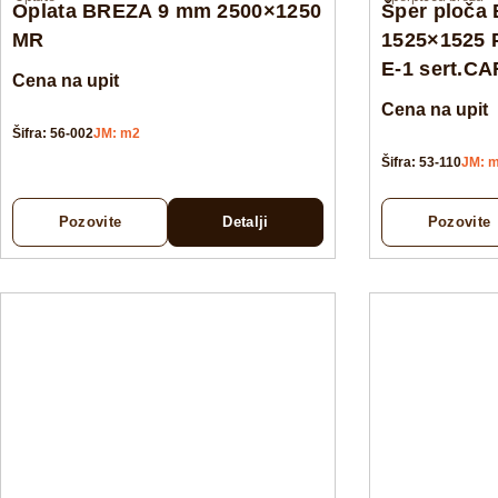
Oplata BREZA 9 mm 2500×1250
Šper ploča
MR
1525×1525 
E-1 sert.C
Cena na upit
Cena na upit
Šifra: 56-002
JM: m2
Šifra: 53-110
JM: 
Pozovite
Detalji
Pozovite