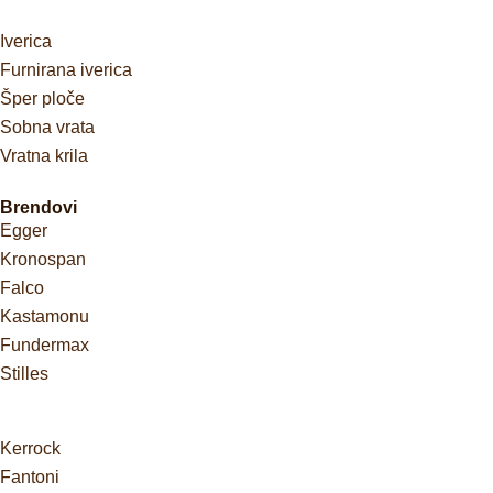
Iverica
Furnirana iverica
Šper ploče
Sobna vrata
Vratna krila
Brendovi
Egger
Kronospan
Falco
Kastamonu
Fundermax
Stilles
Kerrock
Fantoni