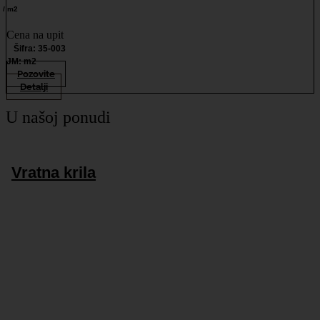
/ m2
Cena na upit
Šifra: 35-003
JM: m2
Pozovite
Detalji
U našoj ponudi
Vratna krila