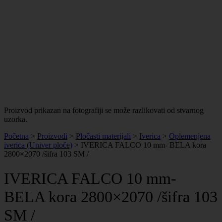
Proizvod prikazan na fotografiji se može razlikovati od stvarnog
uzorka.
Početna
>
Proizvodi
>
Pločasti materijali
>
Iverica
>
Oplemenjena
iverica (Univer ploče)
>
IVERICA FALCO 10 mm- BELA kora
2800×2070 /šifra 103 SM /
IVERICA FALCO 10 mm-
BELA kora 2800×2070 /šifra 103
SM /