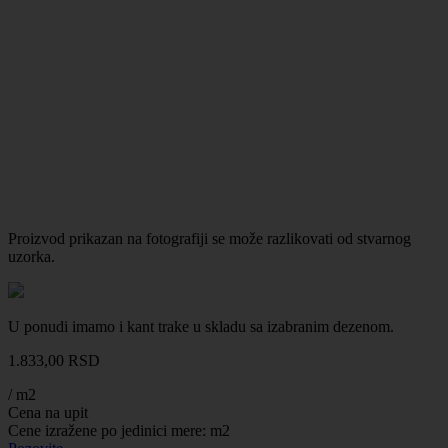
Proizvod prikazan na fotografiji se može razlikovati od stvarnog
uzorka.
U ponudi imamo i kant trake u skladu sa izabranim dezenom.
1.833,00
RSD
/ m2
Cena na upit
Cene izražene po jedinici mere: m2