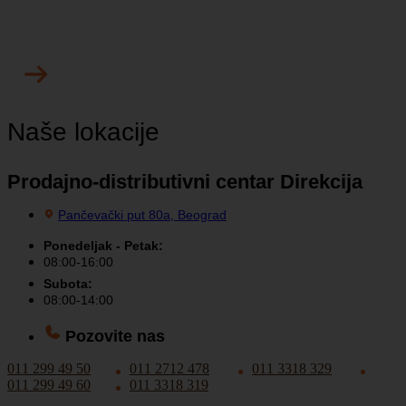
Naše lokacije
Prodajno-distributivni centar Direkcija
Pančevački put 80a, Beograd
Ponedeljak - Petak:
08:00-16:00
Subota:
08:00-14:00
Pozovite nas
011 299 49 50
011 2712 478
011 3318 329
011 299 49 60
011 3318 319