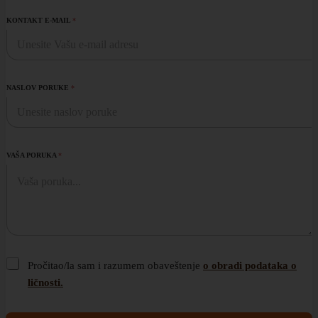
KONTAKT E-MAIL
*
NASLOV PORUKE
*
VAŠA PORUKA
*
C
Pročitao/la sam i razumem obaveštenje
o obradi podataka o
h
ličnosti.
e
c
k