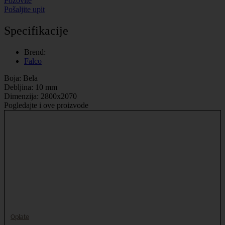
Pozovite
Pošaljite upit
Specifikacije
Brend:
Falco
Boja: Bela
Debljina: 10 mm
Dimenzija: 2800x2070
Pogledajte i ove proizvode
Oplate