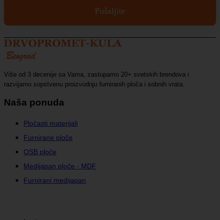
b
Pošaljite
o
x
*
Više od 3 decenije sa Vama, zastupamo 20+ svetskih brendova i
razvijamo sopstvenu proizvodnju furniranih ploča i sobnih vrata.
Naša ponuda
Pločasti materijali
Furnirane ploče
OSB ploče
Medijapan ploče - MDF
Furnirani medijapan