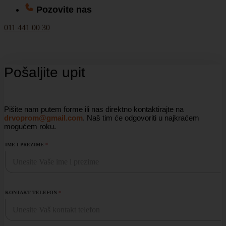
Pozovite nas
011 441 00 30
Pošaljite upit
Pišite nam putem forme ili nas direktno kontaktirajte na
drvoprom@gmail.com
. Naš tim će odgovoriti u najkraćem
mogućem roku.
IME I PREZIME
*
KONTAKT TELEFON
*