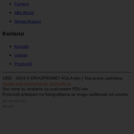
Fantoni
Alfa Wood
Sonae Arauco
Korisno
Kontakt
Usluge
Proizvodi
1992 - 2024 © DRVOPROMET-KULA doo | Sva prava zadržana.
Izrada web prezentacije:
Avokado.rs
Sve cene su izražene sa uračunatim PDV-om.
Proizvodi prikazani na fotografijama se mogu razlikovati od uzorka.