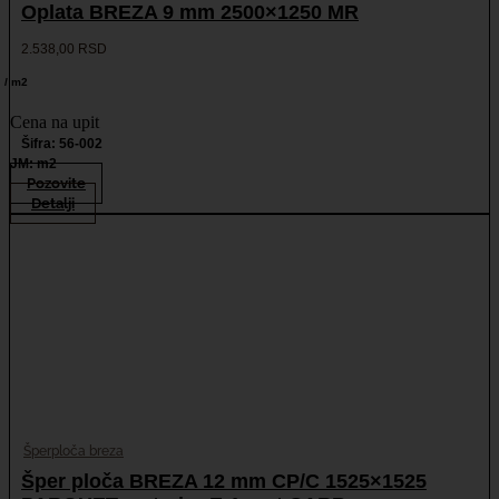
Oplata BREZA 9 mm 2500×1250 MR
2.538,00
RSD
/ m2
Cena na upit
Šifra: 56-002
JM: m2
Pozovite
Detalji
Šperploča breza
Šper ploča BREZA 12 mm CP/C 1525×1525