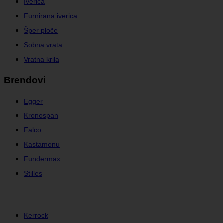
Iverica
Furnirana iverica
Šper ploče
Sobna vrata
Vratna krila
Brendovi
Egger
Kronospan
Falco
Kastamonu
Fundermax
Stilles
Kerrock