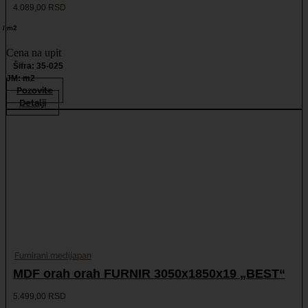
4.089,00
RSD
/ m2
Cena na upit
Šifra: 35-025
JM: m2
Pozovite
Detalji
Furnirani medijapan
MDF orah orah FURNIR 3050x1850x19 „BEST“
5.499,00
RSD