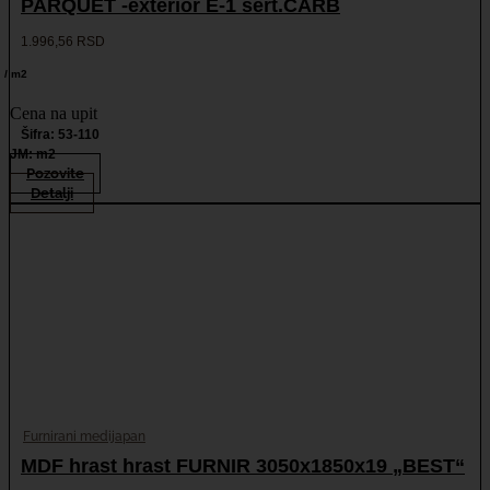
PARQUET -exterior E-1 sert.CARB
1.996,56
RSD
/ m2
Cena na upit
Šifra: 53-110
JM: m2
Pozovite
Detalji
Furnirani medijapan
MDF hrast hrast FURNIR 3050x1850x19 „BEST“