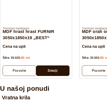
Furnirani medijapan
Furnirani medijap
MDF hrast hrast FURNIR
MDF orah o
3050x1850x19 „BEST“
3050x1850x
Cena na upit
Cena na upit
Šifra: 35-025
JM: m2
Šifra: 35-003
JM: 
Pozovite
Detalji
Pozovite
U našoj ponudi
Vratna krila