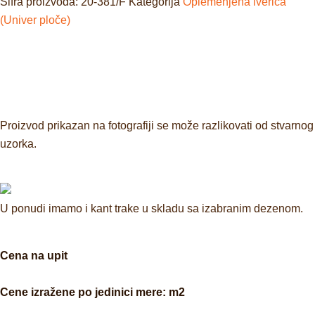
Šifra proizvoda:
20-381/F
Kategorija
Oplemenjena iverica
(Univer ploče)
Proizvod prikazan na fotografiji se može razlikovati od stvarnog
uzorka.
U ponudi imamo i kant trake u skladu sa izabranim dezenom.
Cena na upit
Cene izražene po jedinici mere: m2