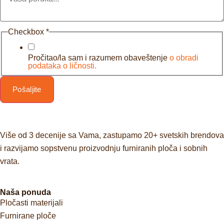
Checkbox
*
Pročitao/la sam i razumem obaveštenje
o obradi
podataka o ličnosti.
Pošaljite
Više od 3 decenije sa Vama, zastupamo 20+ svetskih brendova
i razvijamo sopstvenu proizvodnju furniranih ploča i sobnih
vrata.
Naša ponuda
Pločasti materijali
Furnirane ploče