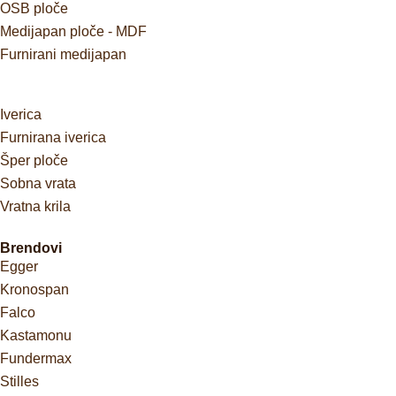
OSB ploče
Medijapan ploče - MDF
Furnirani medijapan
Iverica
Furnirana iverica
Šper ploče
Sobna vrata
Vratna krila
Brendovi
Egger
Kronospan
Falco
Kastamonu
Fundermax
Stilles