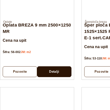
Oplate
Šperploča breza
Oplata BREZA 9 mm 2500×1250
Šper ploča
MR
1525×1525 
E-1 sert.C
Cena na upit
Cena na upit
Šifra: 56-002
JM: m2
Šifra: 53-110
JM: 
Pozovite
Detalji
Pozovite