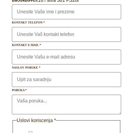
2800x2070x18 / šifra 381 FS28/
KONTAKT TELEFON
*
KONTAKT E-MAIL
*
NASLOV PORUKE
*
PORUKA
*
Uslovi koriscenja
*