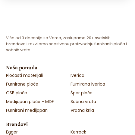
Više od 3 decenije sa Vama, zastupamo 20+ svetskih
brendova i razvijamo sopstvenu proizvodnju furniranih ploča i
sobnih vrata.
Naša ponuda
Pločasti materijali
Iverica
Furnirane ploče
Furnirana iverica
OSB ploče
Šper ploče
Medijapan ploče - MDF
Sobna vrata
Furnirani medijapan
Vratna krila
Brendovi
Egger
Kerrock