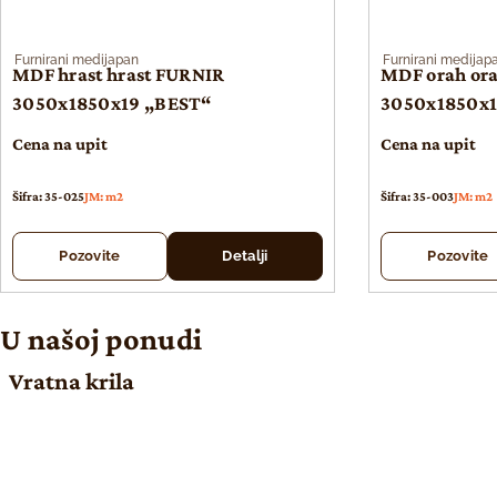
Furnirani medijapan
Furnirani medijap
MDF hrast hrast FURNIR
MDF orah or
3050x1850x19 „BEST“
3050x1850x1
Cena na upit
Cena na upit
Šifra: 35-025
JM: m2
Šifra: 35-003
JM: m2
Pozovite
Detalji
Pozovite
U našoj ponudi
Vratna krila