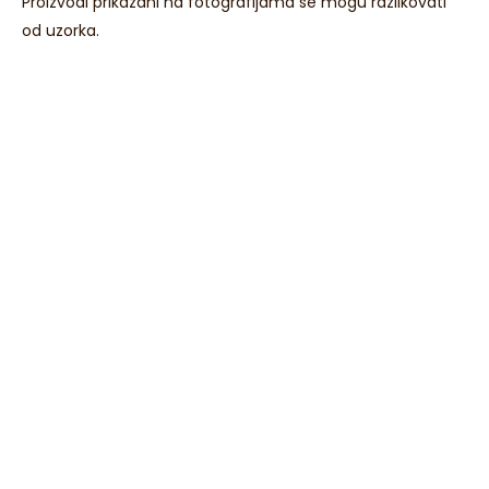
Proizvodi prikazani na fotografijama se mogu razlikovati
od uzorka.