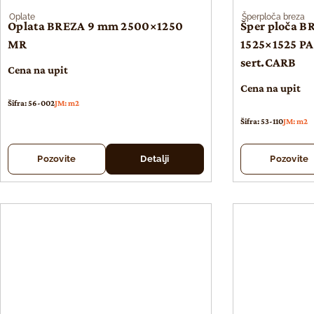
Oplate
Šperploča breza
Oplata BREZA 9 mm 2500×1250
Šper ploča B
MR
1525×1525 PA
sert.CARB
Cena na upit
Cena na upit
Šifra: 56-002
JM: m2
Šifra: 53-110
JM: m2
Pozovite
Detalji
Pozovite