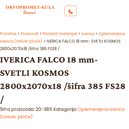
Početna
>
Proizvodi
>
Pločasti materijali
>
Iverica
>
Oplemenjena
iverica (Univer ploče)
>
IVERICA FALCO 18 mm- SVETLI KOSMOS
2800x2070x18 /šifra 385 FS28 /
IVERICA FALCO 18 mm-
SVETLI KOSMOS
2800x2070x18 /šifra 385 FS28
/
Šifra proizvoda:
20-385
Kategorija
Oplemenjena iverica
(Univer ploče)