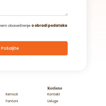
Cena na upit
Šifra: 35-003
JM: m2
zumem obaveštenje
o obradi podataka
Pozovite
Detalji
Pošaljite
Korisno
Kerrock
Kontakt
Fantoni
Usluge