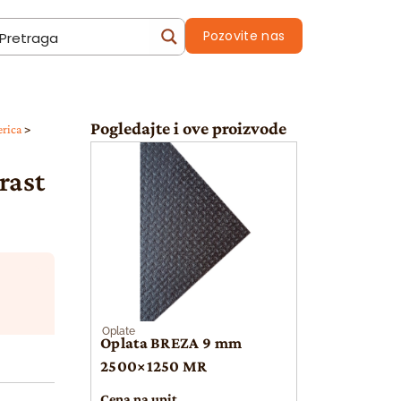
Pozovite nas
Pogledajte i ove proizvode
erica
>
rast
Oplate
Oplata BREZA 9 mm
2500×1250 MR
Cena na upit