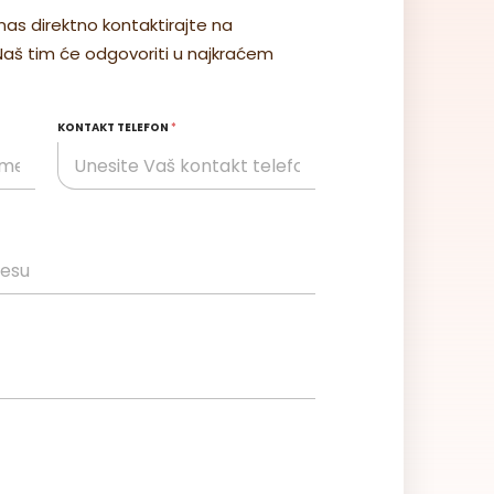
nas direktno kontaktirajte na
Cena na upit
 Naš tim će odgovoriti u najkraćem
Šifra: 35-025
JM: m2
KONTAKT TELEFON
*
Pozovite
Detalji
Furnirani medijapan
MDF orah orah FURNIR
3050x1850x19 „BEST“