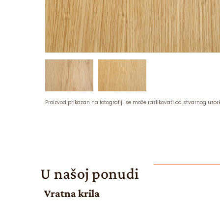
Proizvod prikazan na fotografiji se može razlikovati od stvarnog uzor
U našoj ponudi
Vratna krila