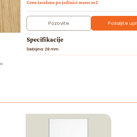
Cene izražene po jedinici mere: m2
Pozovite
Pošaljite upi
Specifikacije
Debljina: 28 mm
ka.