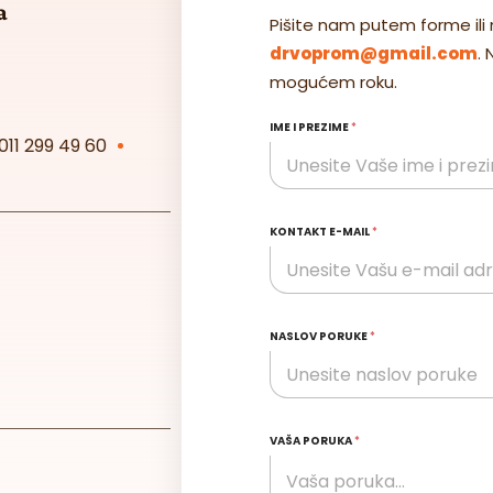
a
Pišite nam putem forme ili 
drvoprom@gmail.com
.
mogućem roku.
IME I PREZIME
*
011 299 49 60
KONTAKT E-MAIL
*
NASLOV PORUKE
*
VAŠA PORUKA
*