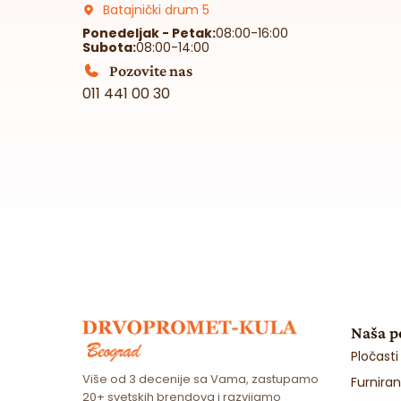
Batajnički drum 5
Ponedeljak - Petak:
08:00-16:00
Subota:
08:00-14:00
Pozovite nas
011 441 00 30
Naša 
Pločasti
Više od 3 decenije sa Vama, zastupamo
Furnira
20+ svetskih brendova i razvijamo