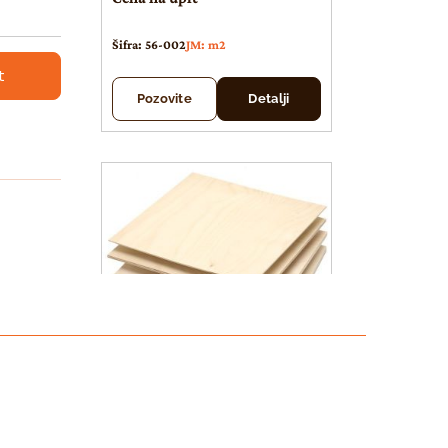
Šifra: 56-002
JM: m2
t
Pozovite
Detalji
Šperploča breza
Šper ploča BREZA 12 mm
Šper pl
CP/C 1525×1525 PARQUET
-exterior E-1 sert.CARB