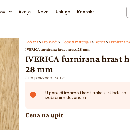
ovi
Akcije
Novo
Usluge
Kontakt
Početna
>
Proizvodi
>
Pločasti materijali
>
Iverica
>
Furnirana iv
IVERICA furnirana hrast hrast 28 mm
IVERICA furnirana hrast h
28 mm
Šifra proizvoda:
23-030
U ponudi imamo i kant trake u skladu sa
izabranim dezenom.
Cena na upit