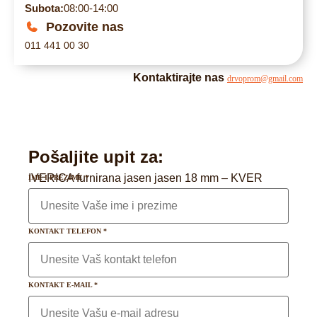
Subota:
08:00-14:00
Pozovite nas
011 441 00 30
Kontaktirajte nas
drvoprom@gmail.com
Pošaljite upit za:
IVERICA furnirana jasen jasen 18 mm – KVER
IME I PREZIME
*
KONTAKT TELEFON
*
KONTAKT E-MAIL
*