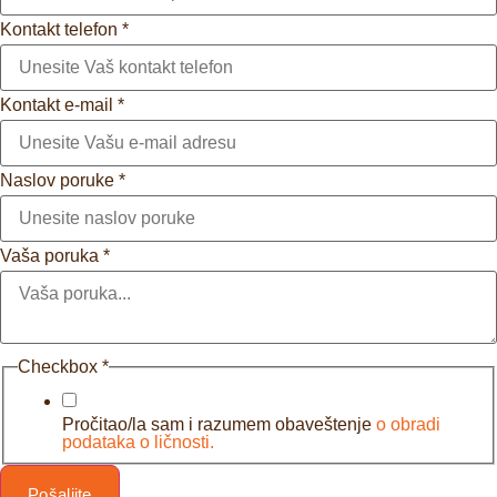
Kontakt telefon
*
Kontakt e-mail
*
Naslov poruke
*
Vaša poruka
*
Checkbox
*
Pročitao/la sam i razumem obaveštenje
o obradi
podataka o ličnosti.
Pošaljite