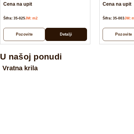
Cena na upit
Cena na upit
Šifra: 35-025
JM: m2
Šifra: 35-003
JM: 
Pozovite
Detalji
Pozovite
U našoj ponudi
Vratna krila