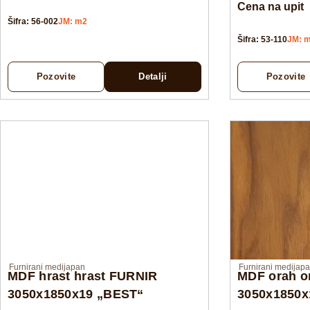
Cena na upit
Šifra: 56-002
JM: m2
Šifra: 53-110
JM: 
Pozovite
Detalji
Pozovite
Furnirani medijapan
Furnirani medijap
MDF hrast hrast FURNIR
MDF orah o
3050x1850x19 „BEST“
3050x1850x