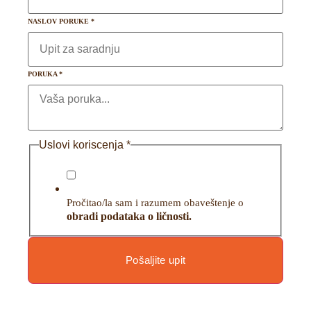
NASLOV PORUKE
*
PORUKA
*
Uslovi koriscenja
*
Pročitao/la sam i razumem obaveštenje o
obradi podataka o ličnosti.
Pošaljite upit