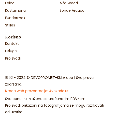
Falco
Alfa Wood
Kastamonu
Sonae Arauco
Fundermax
Stilles
Korisno
Kontakt
Usluge
Proizvodi
1992 - 2024 © DRVOPROMET-KULA doo | Sva prava
zadržana.
Izrada web prezentacije:
Avokado.rs
Sve cene su izražene sa uračunatim PDV-om.
Proizvodi prikazani na fotografijama se mogu razlikovati
od uzorka.