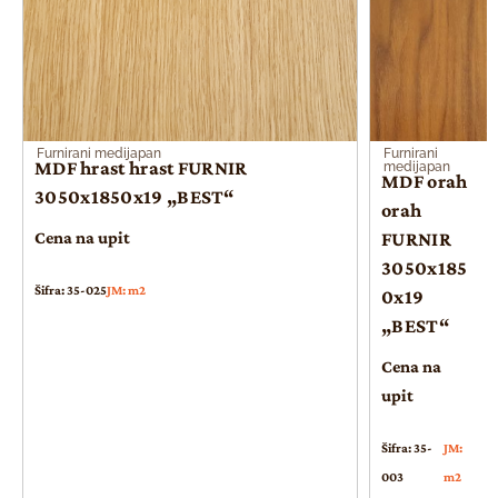
Furnirani medijapan
Furnirani
MDF hrast hrast FURNIR
medijapan
MDF orah
3050x1850x19 „BEST“
orah
Cena na upit
FURNIR
3050x185
Šifra: 35-025
JM: m2
0x19
„BEST“
Cena na
upit
Šifra: 35-
JM:
003
m2