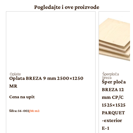
Pogledajte i ove proizvode
Oplate
Šperploča
Oplata BREZA 9 mm 2500×1250
breza
Šper ploča
MR
BREZA 12
Cena na upit
mm CP/C
1525×1525
Šifra: 56-002
JM: m2
PARQUET
-exterior
E-1