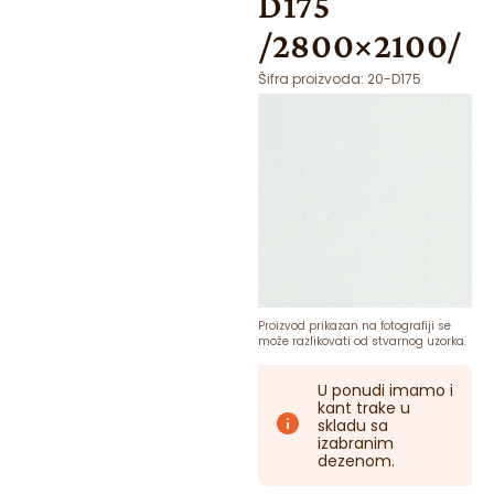
D175
/2800×2100/
Šifra proizvoda:
20-D175
Proizvod prikazan na fotografiji se
može razlikovati od stvarnog uzorka.
U ponudi imamo i
kant trake u
skladu sa
izabranim
dezenom.