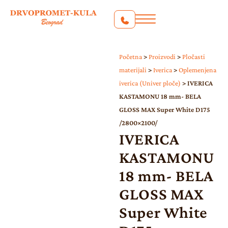
Početna
>
Proizvodi
>
Pločasti
materijali
>
Iverica
>
Oplemenjena
iverica (Univer ploče)
>
IVERICA
KASTAMONU 18 mm- BELA
GLOSS MAX Super White D175
/2800×2100/
IVERICA
KASTAMONU
18 mm- BELA
GLOSS MAX
Super White