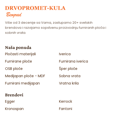
Više od 3 decenije sa Vama, zastupamo 20+ svetskih
brendova i razvijamo sopstvenu proizvodnju furniranih ploča i
sobnih vrata.
Naša ponuda
Pločasti materijali
Iverica
Furnirane ploče
Furnirana iverica
OSB ploče
Šper ploče
Medijapan ploče - MDF
Sobna vrata
Furnirani medijapan
Vratna krila
Brendovi
Egger
Kerrock
Kronospan
Fantoni