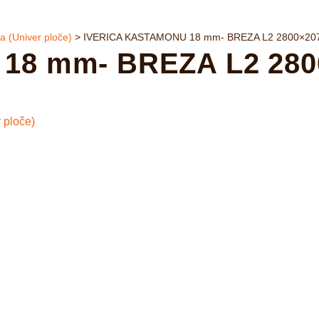
a (Univer ploče)
>
IVERICA KASTAMONU 18 mm- BREZA L2 2800×2070 
8 mm- BREZA L2 2800×
 ploče)