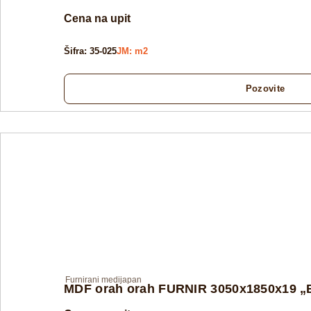
Cena na upit
Šifra: 35-025
JM: m2
Pozovite
Furnirani medijapan
MDF orah orah FURNIR 3050x1850x19 