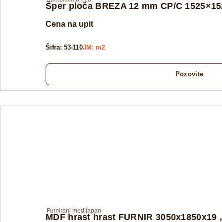
Šper ploča BREZA 12 mm CP/C 1525×152
Cena na upit
Šifra: 53-110
JM: m2
Pozovite
Furnirani medijapan
MDF hrast hrast FURNIR 3050x1850x19