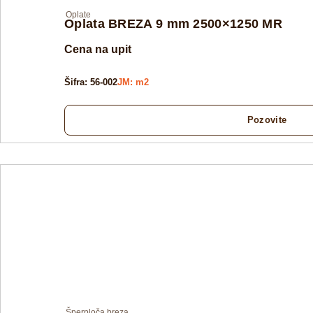
Oplate
Oplata BREZA 9 mm 2500×1250 MR
Cena na upit
Šifra: 56-002
JM: m2
Pozovite
Šperploča breza