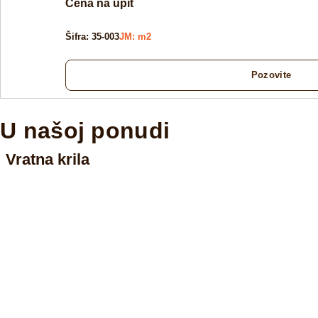
Cena na upit
Šifra: 35-003
JM: m2
Pozovite
U našoj ponudi
Vratna krila