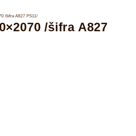
/šifra A827 PS11/
2070 /šifra A827