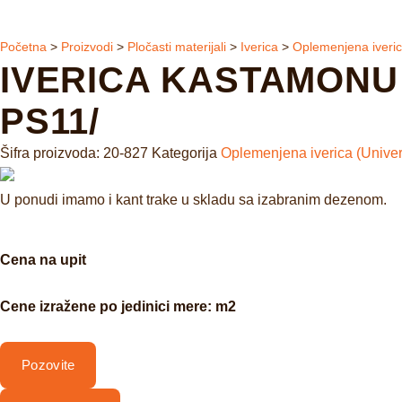
Početna
>
Proizvodi
>
Pločasti materijali
>
Iverica
>
Oplemenjena iveric
IVERICA KASTAMONU 1
PS11/
Šifra proizvoda:
20-827
Kategorija
Oplemenjena iverica (Univer
U ponudi imamo i kant trake u skladu sa izabranim dezenom.
Cena na upit
Cene izražene po jedinici mere: m2
Pozovite