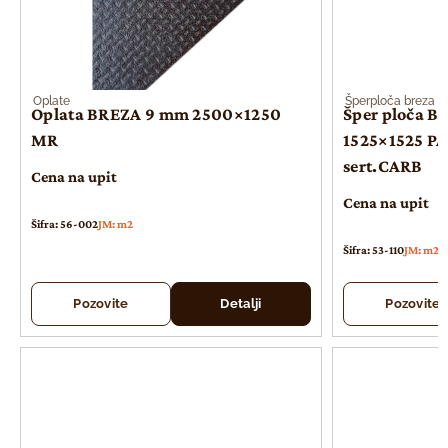
Oplate
Šperploča breza
Oplata BREZA 9 mm 2500×1250
Šper ploča B
MR
1525×1525 PA
sert.CARB
Cena na upit
Cena na upit
Šifra: 56-002
JM: m2
Šifra: 53-110
JM: m2
Pozovite
Detalji
Pozovite