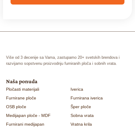
x
*
Više od 3 decenije sa Vama, zastupamo 20+ svetskih brendova i
razvijamo sopstvenu proizvodnju furniranih ploča i sobnih vrata.
Naša ponuda
Pločasti materijali
Iverica
Furnirane ploče
Furnirana iverica
OSB ploče
Šper ploče
Medijapan ploče - MDF
Sobna vrata
Furnirani medijapan
Vratna krila