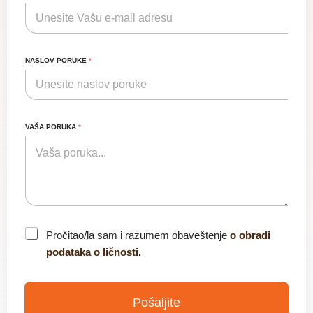
NASLOV PORUKE
*
VAŠA PORUKA
*
C
Pročitao/la sam i razumem obaveštenje
o obradi
h
podataka o ličnosti.
e
c
k
b
Pošaljite
o