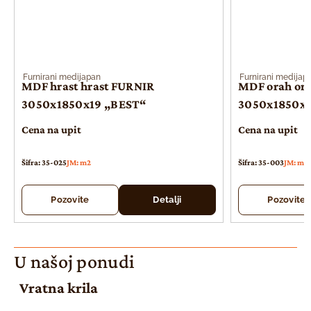
Furnirani medijapan
Furnirani medijap
MDF hrast hrast FURNIR
MDF orah or
3050x1850x19 „BEST“
3050x1850x1
Cena na upit
Cena na upit
Šifra: 35-025
JM: m2
Šifra: 35-003
JM: m2
Pozovite
Detalji
Pozovite
U našoj ponudi
Vratna krila