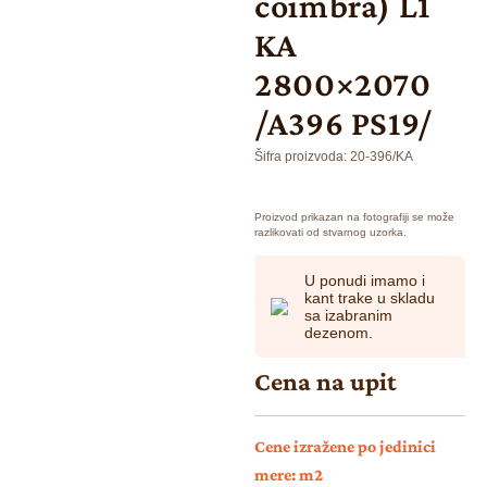
coimbra) L1
KA
2800×2070
/A396 PS19/
Šifra proizvoda:
20-396/KA
Proizvod prikazan na fotografiji se može
razlikovati od stvarnog uzorka.
U ponudi imamo i
kant trake u skladu
sa izabranim
dezenom.
Cena na upit
Cene izražene po jedinici
mere: m2