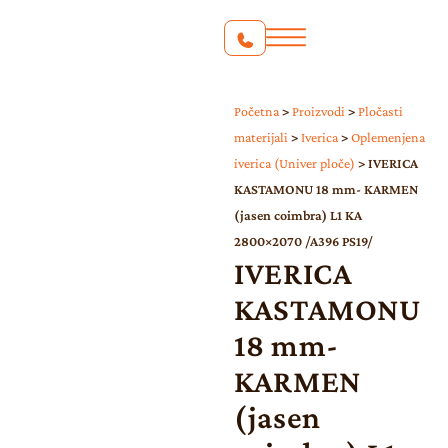
Početna
>
Proizvodi
>
Pločasti
materijali
>
Iverica
>
Oplemenjena
iverica (Univer ploče)
>
IVERICA
KASTAMONU 18 mm- KARMEN
(jasen coimbra) L1 KA
2800×2070 /A396 PS19/
IVERICA
KASTAMONU
18 mm-
KARMEN
(jasen