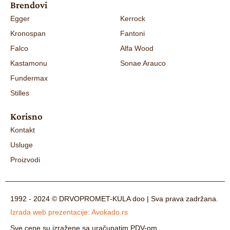
Brendovi
Egger
Kerrock
Kronospan
Fantoni
Falco
Alfa Wood
Kastamonu
Sonae Arauco
Fundermax
Stilles
Korisno
Kontakt
Usluge
Proizvodi
1992 - 2024 © DRVOPROMET-KULA doo | Sva prava zadržana.
Izrada web prezentacije:
Avokado.rs
Sve cene su izražene sa uračunatim PDV-om.