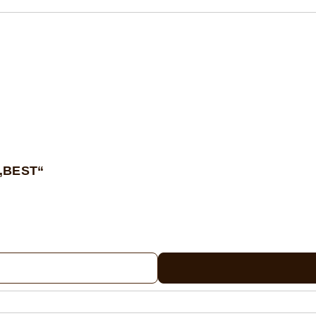
 „BEST“