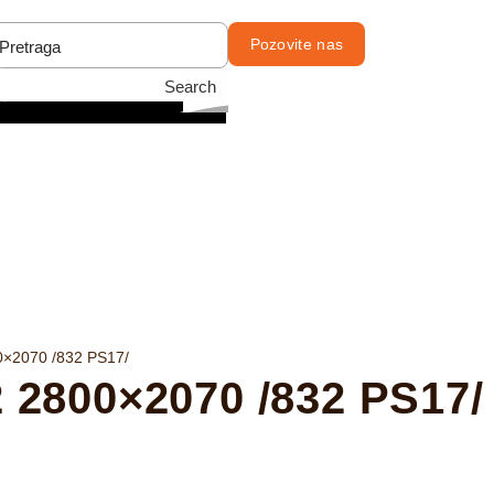
Pozovite nas
Search
2070 /832 PS17/
800×2070 /832 PS17/