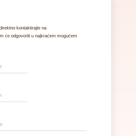
direktno kontaktirajte na
tim će odgovoriti u najkraćem mogućem