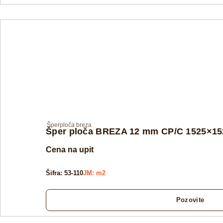
Šperploča breza
Šper ploča BREZA 12 mm CP/C 1525×152
Cena na upit
Šifra: 53-110
JM: m2
Pozovite