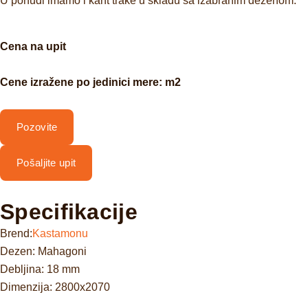
U ponudi imamo i kant trake u skladu sa izabranim dezenom.
Cena na upit
Cene izražene po jedinici mere: m2
Pozovite
Pošaljite upit
Specifikacije
Brend:
Kastamonu
Dezen: Mahagoni
Debljina: 18 mm
Dimenzija: 2800x2070