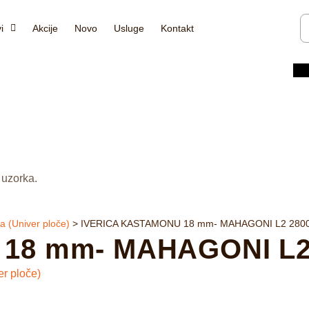
i
Akcije
Novo
Usluge
Kontakt
 uzorka.
a (Univer ploče)
>
IVERICA KASTAMONU 18 mm- MAHAGONI L2 2800×
8 mm- MAHAGONI L2 2
r ploče)