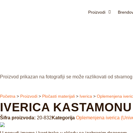
Proizvodi
Brendov
Proizvod prikazan na fotografiji se može razlikovati od stvarnog
Početna
>
Proizvodi
>
Pločasti materijali
>
Iverica
>
Oplemenjena iveric
IVERICA KASTAMONU 1
Šifra proizvoda:
20-832
Kategorija
Oplemenjena iverica (Unive