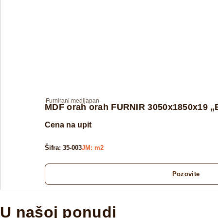
Furnirani medijapan
MDF orah orah FURNIR 3050x1850x19 
Cena na upit
Šifra: 35-003
JM: m2
Pozovite
U našoj ponudi