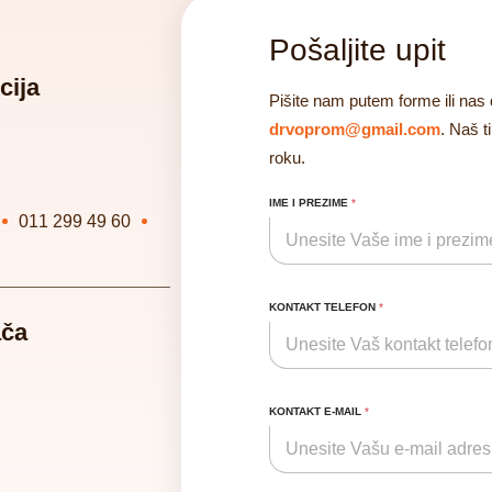
Pošaljite upit
cija
Pišite nam putem forme ili nas 
drvoprom@gmail.com
. Naš 
roku.
IME I PREZIME
*
011 299 49 60
KONTAKT TELEFON
*
ača
KONTAKT E-MAIL
*