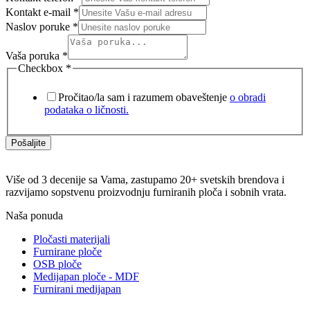
Kontakt e-mail
*
Naslov poruke
*
Vaša poruka
*
Checkbox
*
Pročitao/la sam i razumem obaveštenje
o obradi
podataka o ličnosti.
Pošaljite
Više od 3 decenije sa Vama, zastupamo 20+ svetskih brendova i
razvijamo sopstvenu proizvodnju furniranih ploča i sobnih vrata.
Naša ponuda
Pločasti materijali
Furnirane ploče
OSB ploče
Medijapan ploče - MDF
Furnirani medijapan