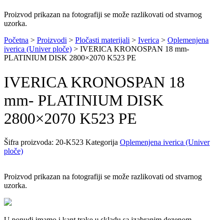
Proizvod prikazan na fotografiji se može razlikovati od stvarnog
uzorka.
Početna
>
Proizvodi
>
Pločasti materijali
>
Iverica
>
Oplemenjena
iverica (Univer ploče)
>
IVERICA KRONOSPAN 18 mm-
PLATINIUM DISK 2800×2070 K523 PE
IVERICA KRONOSPAN 18
mm- PLATINIUM DISK
2800×2070 K523 PE
Šifra proizvoda:
20-K523
Kategorija
Oplemenjena iverica (Univer
ploče)
Proizvod prikazan na fotografiji se može razlikovati od stvarnog
uzorka.
U ponudi imamo i kant trake u skladu sa izabranim dezenom.