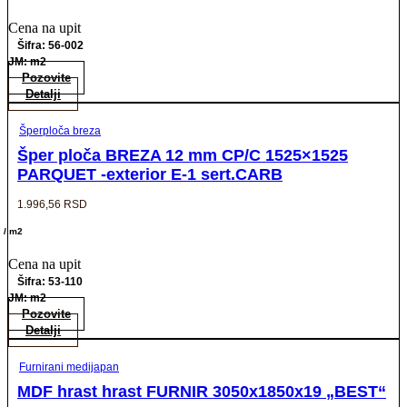
Cena na upit
Šifra: 56-002
JM: m2
Pozovite
Detalji
Šperploča breza
Šper ploča BREZA 12 mm CP/C 1525×1525
PARQUET -exterior E-1 sert.CARB
1.996,56
RSD
/ m2
Cena na upit
Šifra: 53-110
JM: m2
Pozovite
Detalji
Furnirani medijapan
MDF hrast hrast FURNIR 3050x1850x19 „BEST“