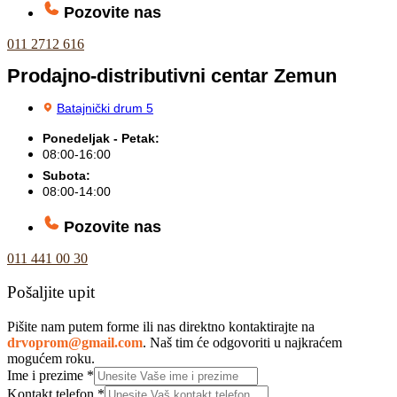
Pozovite nas
011 2712 616
Prodajno-distributivni centar Zemun
Batajnički drum 5
Ponedeljak - Petak:
08:00-16:00
Subota:
08:00-14:00
Pozovite nas
011 441 00 30
Pošaljite upit
Pišite nam putem forme ili nas direktno kontaktirajte na
drvoprom@gmail.com
. Naš tim će odgovoriti u najkraćem
mogućem roku.
Ime i prezime
*
Kontakt telefon
*