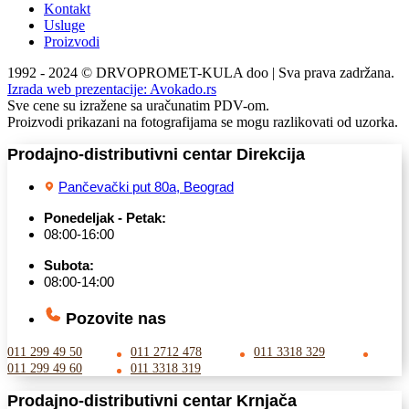
Kontakt
Usluge
Proizvodi
1992 - 2024 © DRVOPROMET-KULA doo | Sva prava zadržana.
Izrada web prezentacije:
Avokado.rs
Sve cene su izražene sa uračunatim PDV-om.
Proizvodi prikazani na fotografijama se mogu razlikovati od uzorka.
Prodajno-distributivni centar Direkcija
Pančevački put 80a, Beograd
Ponedeljak - Petak:
08:00-16:00
Subota:
08:00-14:00
Pozovite nas
011 299 49 50
011 2712 478
011 3318 329
011 299 49 60
011 3318 319
Prodajno-distributivni centar Krnjača