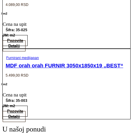
4.089,00
RSD
/ m2
Cena na upit
Šifra: 35-025
JM: m2
Pozovite
Detalji
Furnirani medijapan
MDF orah orah FURNIR 3050x1850x19 „BEST“
5.499,00
RSD
/ m2
Cena na upit
Šifra: 35-003
JM: m2
Pozovite
Detalji
U našoj ponudi