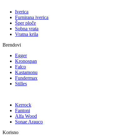
Iverica
Furnirana iverica
Šper ploče
Sobna vrata
Vratna krila
Brendovi
Egger
Kronospan
Falco
Kastamonu
Fundermax
Stilles
Kerrock
Fantoni
Alfa Wood
Sonae Arauco
Korisno