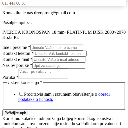
011 441 00 30
Kontaktirajte nas
drvoprom@gmail.com
Pošaljite upit za:
IVERICA KRONOSPAN 18 mm- PLATINIUM DISK 2800×2070
K523 PE
Ime i prezime
*
Kontakt telefon
*
Kontakt e-mail
*
Naslov poruke
*
Poruka
*
Uslovi koriscenja
*
Pročitao/la sam i razumem obaveštenje o
obradi
podataka o ličnosti.
Pošaljite upit
Koristimo kolačiće radi pružanja boljeg korisničkog iskustva i
funkcionisanja ove prezentacije u skladu sa Politikom privatnosti i