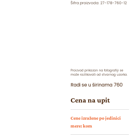
Šifra proizvoda:
27-178-760-12
Proizvod prikazan na fotografiji se
može razlikovati od stvarnog uzorka.
Radi se u širinama 760
Cena na upit
Cene izražene po jedinici
mere: kom