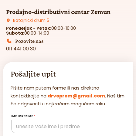
Prodajno-distributivni centar Zemun
Batajnički drum 5
Ponedeljak - Petak:
08:00-16:00
Subota:
08:00-14:00
Pozovite nas
011 441 00 30
Pošaljite upit
Pišite nam putem forme ili nas direktno
kontaktirajte na
drvoprom@gmail.com
. Naš tim
će odgovoriti u najkraćem mogućem roku.
IME I PREZIME
*