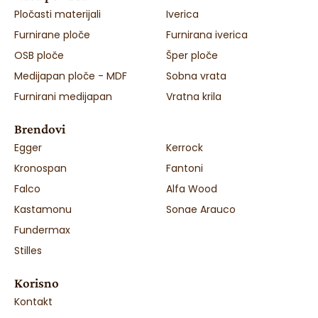
Pločasti materijali
Iverica
Furnirane ploče
Furnirana iverica
OSB ploče
Šper ploče
Medijapan ploče - MDF
Sobna vrata
Furnirani medijapan
Vratna krila
Brendovi
Egger
Kerrock
Kronospan
Fantoni
Falco
Alfa Wood
Kastamonu
Sonae Arauco
Fundermax
Stilles
Korisno
Kontakt