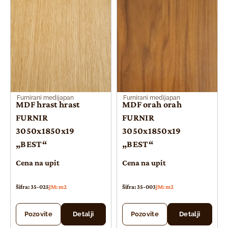
Furnirani medijapan
Furnirani medijapan
MDF hrast hrast
MDF orah orah
FURNIR
FURNIR
3050x1850x19
3050x1850x19
„BEST“
„BEST“
Cena na upit
Cena na upit
Šifra: 35-025
JM: m2
Šifra: 35-003
JM: m2
Pozovite
Detalji
Pozovite
Detalji