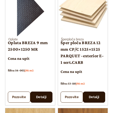
Oplate
Šperploča breza
Oplata BREZA 9 mm
Šper ploča BREZA 12
2500×1250 MR
mm CP/C 1525×1525
PARQUET -exterior E-
Cena na upit
1 sert.CARB
Šifra: 56-002
JM: m2
Cena na upit
Šifra: 53-110
JM: m2
Pozovite
Detalji
Pozovite
Detalji