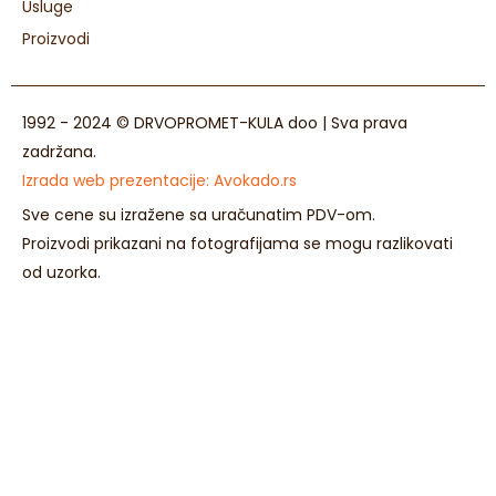
Usluge
Proizvodi
1992 - 2024 © DRVOPROMET-KULA doo | Sva prava
zadržana.
Izrada web prezentacije:
Avokado.rs
Sve cene su izražene sa uračunatim PDV-om.
Proizvodi prikazani na fotografijama se mogu razlikovati
od uzorka.