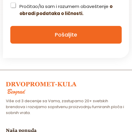
C
Pročitao/la sam i razumem obaveštenje
o
h
obradi podataka o ličnosti.
e
c
k
b
Pošaljite
o
x
*
Više od 3 decenije sa Vama, zastupamo 20+ svetskih
brendova i razvijamo sopstvenu proizvodnju furniranih ploča i
sobnih vrata.
Naša ponuda