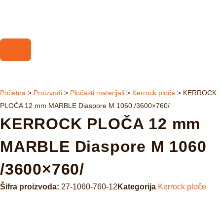
Početna
>
Proizvodi
>
Pločasti materijali
>
Kerrock ploče
>
KERROCK
PLOČA 12 mm MARBLE Diaspore M 1060 /3600×760/
KERROCK PLOČA 12 mm
MARBLE Diaspore M 1060
/3600×760/
Šifra proizvoda:
27-1060-760-12
Kategorija
Kerrock ploče