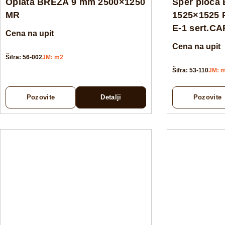
Oplata BREZA 9 mm 2500×1250
Šper ploča
MR
1525×1525 
E-1 sert.C
Cena na upit
Cena na upit
Šifra: 56-002
JM: m2
Šifra: 53-110
JM: 
Pozovite
Detalji
Pozovite