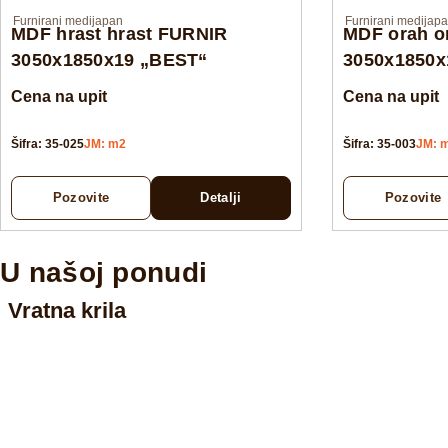
Furnirani medijapan
Furnirani medijap
MDF hrast hrast FURNIR
MDF orah o
3050x1850x19 „BEST“
3050x1850x
Cena na upit
Cena na upit
Šifra: 35-025
JM: m2
Šifra: 35-003
JM: 
Pozovite
Detalji
Pozovite
U našoj ponudi
Vratna krila