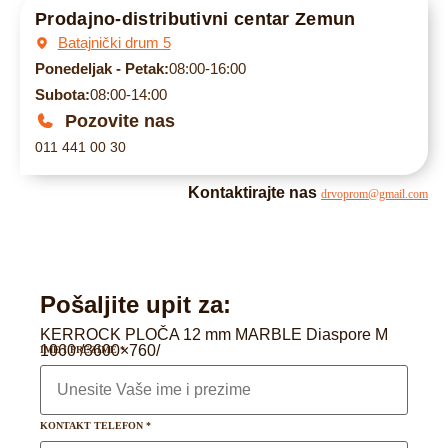
Prodajno-distributivni centar Zemun
Batajnički drum 5
Ponedeljak - Petak:
08:00-16:00
Subota:
08:00-14:00
Pozovite nas
011 441 00 30
Kontaktirajte nas
drvoprom@gmail.com
Pošaljite upit za:
KERROCK PLOČA 12 mm MARBLE Diaspore M
1060 /3600×760/
IME I PREZIME
*
KONTAKT TELEFON
*