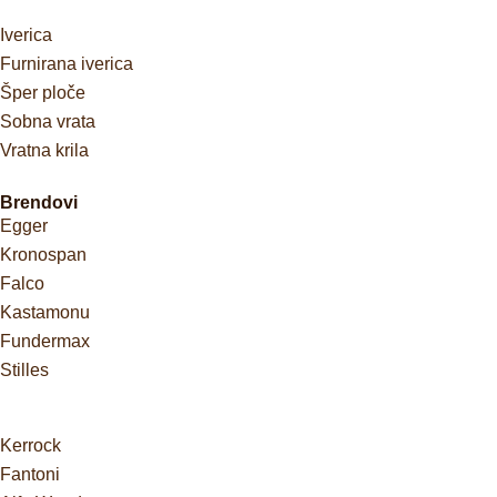
Iverica
Furnirana iverica
Šper ploče
Sobna vrata
Vratna krila
Brendovi
Egger
Kronospan
Falco
Kastamonu
Fundermax
Stilles
Kerrock
Fantoni