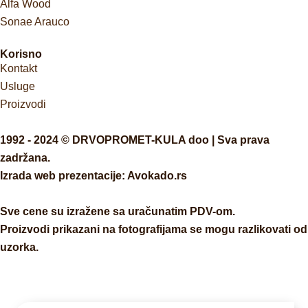
Alfa Wood
Sonae Arauco
Korisno
Kontakt
Usluge
Proizvodi
1992 - 2024 © DRVOPROMET-KULA doo | Sva prava
zadržana.
Izrada web prezentacije:
Avokado.rs
Sve cene su izražene sa uračunatim PDV-om.
Proizvodi prikazani na fotografijama se mogu razlikovati od
uzorka.