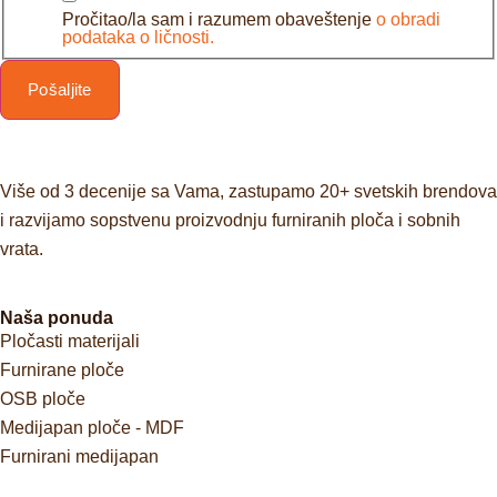
Pročitao/la sam i razumem obaveštenje
o obradi
podataka o ličnosti.
Pošaljite
Više od 3 decenije sa Vama, zastupamo 20+ svetskih brendova
i razvijamo sopstvenu proizvodnju furniranih ploča i sobnih
vrata.
Naša ponuda
Pločasti materijali
Furnirane ploče
OSB ploče
Medijapan ploče - MDF
Furnirani medijapan