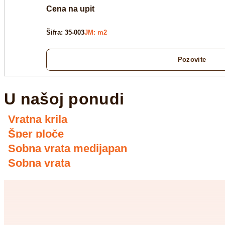
Cena na upit
Šifra: 35-003
JM: m2
Pozovite
U našoj ponudi
Vratna krila
Šper ploče
Sobna vrata medijapan
Sobna vrata