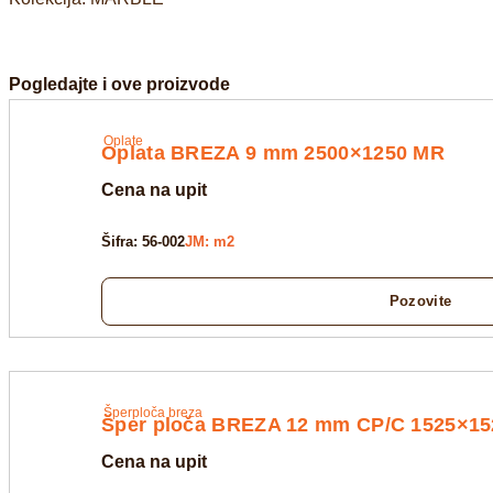
Pogledajte i ove proizvode
Oplate
Oplata BREZA 9 mm 2500×1250 MR
Cena na upit
Šifra: 56-002
JM: m2
Pozovite
Šperploča breza
Šper ploča BREZA 12 mm CP/C 1525×152
Cena na upit