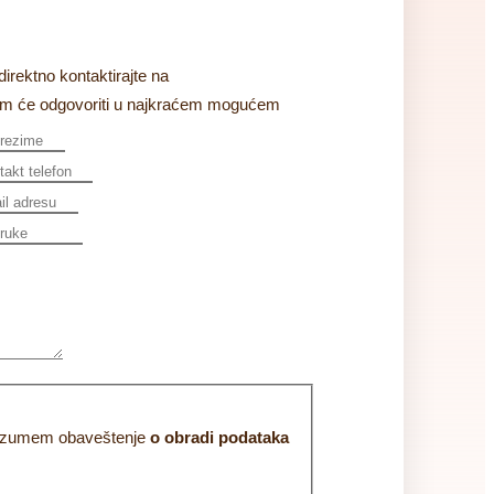
direktno kontaktirajte na
tim će odgovoriti u najkraćem mogućem
 razumem obaveštenje
o obradi podataka