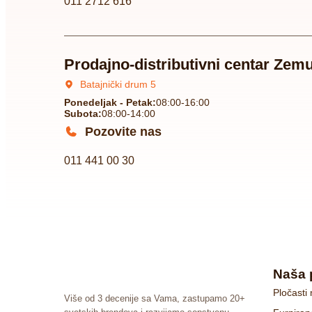
011 2712 616
Prodajno-distributivni centar Zem
Batajnički drum 5
Ponedeljak - Petak:
08:00-16:00
Subota:
08:00-14:00
Pozovite nas
011 441 00 30
Naša 
Pločasti 
Više od 3 decenije sa Vama, zastupamo 20+