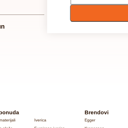
un
ponuda
Brendovi
materijali
Iverica
Egger