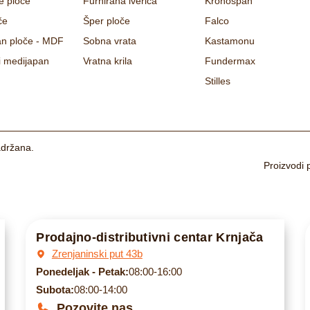
e ploče
Furnirana iverica
Kronospan
če
Šper ploče
Falco
n ploče - MDF
Sobna vrata
Kastamonu
i medijapan
Vratna krila
Fundermax
Stilles
držana.
Proizvodi 
Prodajno-distributivni centar Krnjača
Zrenjaninski put 43b
Ponedeljak - Petak:
08:00-16:00
Subota:
08:00-14:00
Pozovite nas