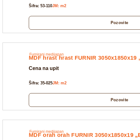
Šifra: 53-110
JM: m2
Pozovite
Furnirani medijapan
MDF hrast hrast FURNIR 3050x1850x19
Cena na upit
Šifra: 35-025
JM: m2
Pozovite
Furnirani medijapan
MDF orah orah FURNIR 3050x1850x19 