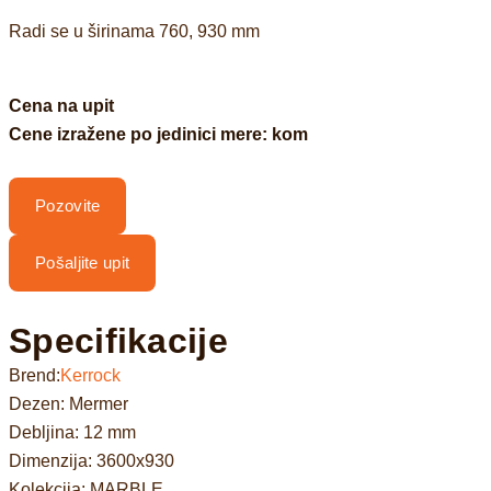
Radi se u širinama 760, 930 mm
Cena na upit
Cene izražene po jedinici mere: kom
Pozovite
Pošaljite upit
Specifikacije
Brend:
Kerrock
Dezen: Mermer
Debljina: 12 mm
Dimenzija: 3600x930
Kolekcija: MARBLE