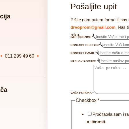
Pošaljite upit
cija
Pišite nam putem forme ili nas 
drvoprom@gmail.com
. Naš 
roku.
IME I PREZIME
*
KONTAKT TELEFON
*
KONTAKT E-MAIL
*
011 299 49 60
NASLOV PORUKE
*
ača
VAŠA PORUKA
*
Checkbox
*
Pročitao/la sam i
o ličnosti.