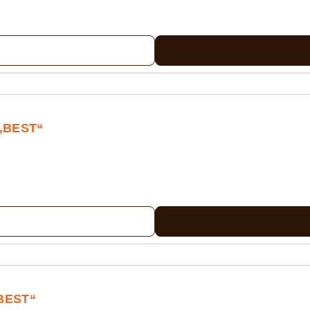
 „BEST“
„BEST“