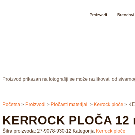
Proizvodi
Brendovi
Proizvod prikazan na fotografiji se može razlikovati od stvarno
Početna
>
Proizvodi
>
Pločasti materijali
>
Kerrock ploče
>
KE
KERROCK PLOČA 12 m
Šifra proizvoda:
27-9078-930-12
Kategorija
Kerrock ploče