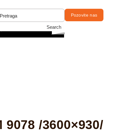
Pozovite nas
Search
078 /3600×930/