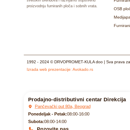
svetskih brendova i razvijamo sopstvenu
Furniran
proizvodnju furniranih ploča i sobnih vrata.
OSB plo
Medijapa
Furniran
1992 - 2024 © DRVOPROMET-KULA doo | Sva prava za
Izrada web prezentacije:
Avokado.rs
Prodajno-distributivni centar Direkcija
Pančevački put 80a, Beograd
Ponedeljak - Petak:
08:00-16:00
Subota:
08:00-14:00
Pozovite nas