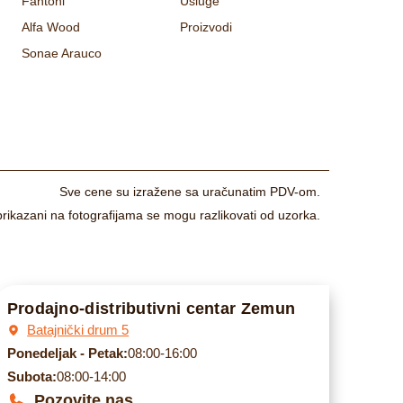
Fantoni
Usluge
Alfa Wood
Proizvodi
Sonae Arauco
Sve cene su izražene sa uračunatim PDV-om.
prikazani na fotografijama se mogu razlikovati od uzorka.
Prodajno-distributivni centar Zemun
Batajnički drum 5
Ponedeljak - Petak:
08:00-16:00
Subota:
08:00-14:00
Pozovite nas