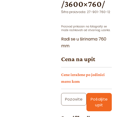
/3600×760/
Šifra proizvoda:
27-901-760-12
Proizvod prikazan na fotografiji se
može razlikovati od stvarnog uzorka.
Radi se u širinama 760
mm
Cena na upit
Cene izražene po jedinici
mere: kom
Pozovite
Pošaljite
upit