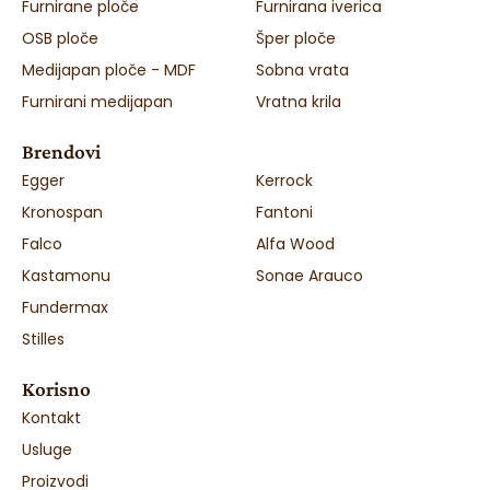
Furnirane ploče
Furnirana iverica
OSB ploče
Šper ploče
Medijapan ploče - MDF
Sobna vrata
Furnirani medijapan
Vratna krila
Brendovi
Egger
Kerrock
Kronospan
Fantoni
Falco
Alfa Wood
Kastamonu
Sonae Arauco
Fundermax
Stilles
Korisno
Kontakt
Usluge
Proizvodi