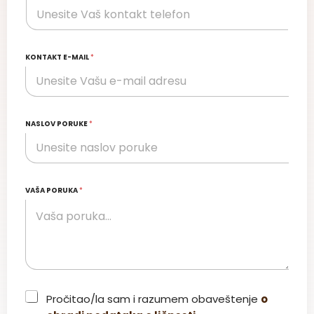
KONTAKT E-MAIL
*
NASLOV PORUKE
*
VAŠA PORUKA
*
C
Pročitao/la sam i razumem obaveštenje
o
h