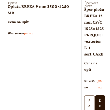
Oplate
Šperploča
Oplata BREZA 9 mm 2500×1250
breza
Šper ploča
MR
BREZA 12
Cena na upit
mm CP/C
1525×1525
Šifra: 56-002
JM: m2
PARQUET
-exterior
E-1
sert.CARB
Cena na
upit
Šifra: 53-
JM:
110
m2
P
D
o
e