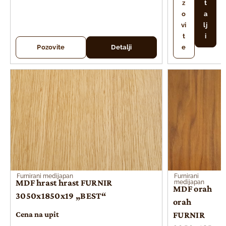
z
t
o
a
vi
lj
t
i
Pozovite
Detalji
e
Furnirani medijapan
Furnirani
MDF hrast hrast FURNIR
medijapan
MDF orah
3050x1850x19 „BEST“
orah
Cena na upit
FURNIR