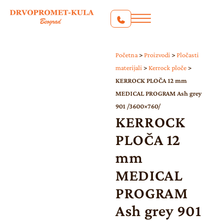
Početna
>
Proizvodi
>
Pločasti
materijali
>
Kerrock ploče
>
KERROCK PLOČA 12 mm
MEDICAL PROGRAM Ash grey
901 /3600×760/
KERROCK
PLOČA 12
mm
MEDICAL
PROGRAM
Ash grey 901