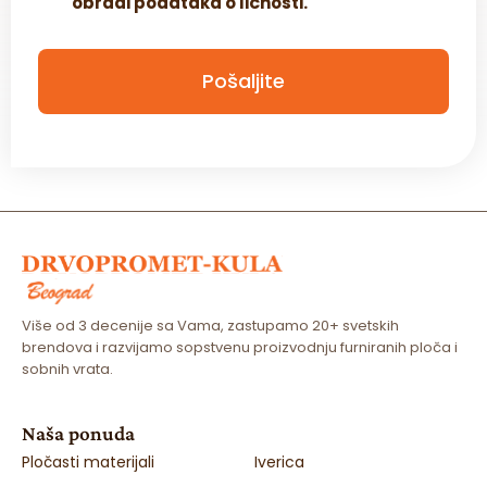
obradi podataka o ličnosti.
e
c
k
b
Pošaljite
o
x
*
Više od 3 decenije sa Vama, zastupamo 20+ svetskih
brendova i razvijamo sopstvenu proizvodnju furniranih ploča i
sobnih vrata.
Naša ponuda
Pločasti materijali
Iverica