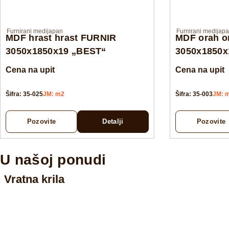
Furnirani medijapan
Furnirani medijap
MDF hrast hrast FURNIR
MDF orah o
3050x1850x19 „BEST“
3050x1850x
Cena na upit
Cena na upit
Šifra: 35-025
JM: m2
Šifra: 35-003
JM: 
Pozovite
Detalji
Pozovite
U našoj ponudi
Vratna krila