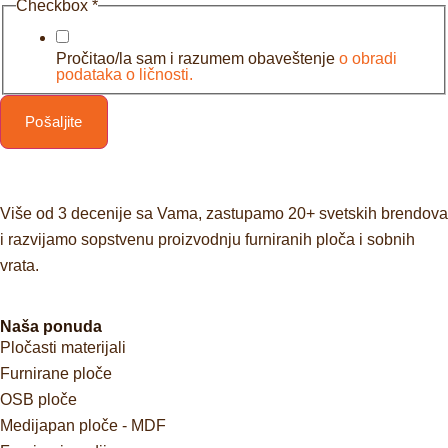
Checkbox
*
Pročitao/la sam i razumem obaveštenje
o obradi
podataka o ličnosti.
Pošaljite
Više od 3 decenije sa Vama, zastupamo 20+ svetskih brendova
i razvijamo sopstvenu proizvodnju furniranih ploča i sobnih
vrata.
Naša ponuda
Pločasti materijali
Furnirane ploče
OSB ploče
Medijapan ploče - MDF