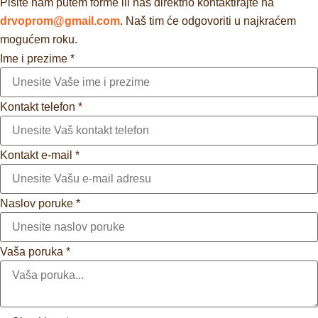
Pišite nam putem forme ili nas direktno kontaktirajte na
drvoprom@gmail.com
. Naš tim će odgovoriti u najkraćem
mogućem roku.
Ime i prezime
*
Kontakt telefon
*
Kontakt e-mail
*
Naslov poruke
*
Vaša poruka
*