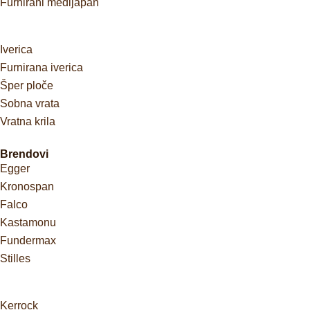
Furnirani medijapan
Iverica
Furnirana iverica
Šper ploče
Sobna vrata
Vratna krila
Brendovi
Egger
Kronospan
Falco
Kastamonu
Fundermax
Stilles
Kerrock