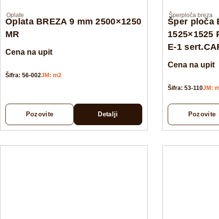
Oplate
Šperploča breza
Oplata BREZA 9 mm 2500×1250
Šper ploča
MR
1525×1525 
E-1 sert.C
Cena na upit
Cena na upit
Šifra: 56-002
JM: m2
Šifra: 53-110
JM: 
Pozovite
Detalji
Pozovite