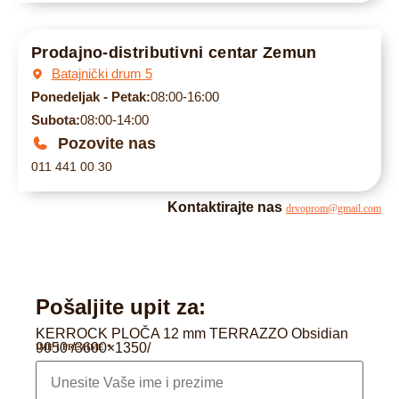
Prodajno-distributivni centar Zemun
Batajnički drum 5
Ponedeljak - Petak:
08:00-16:00
Subota:
08:00-14:00
Pozovite nas
011 441 00 30
Kontaktirajte nas
drvoprom@gmail.com
Pošaljite upit za:
KERROCK PLOČA 12 mm TERRAZZO Obsidian
9050 /3600×1350/
IME I PREZIME
*