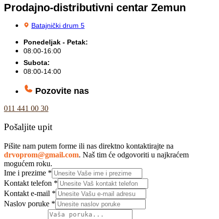
Prodajno-distributivni centar Zemun
Batajnički drum 5
Ponedeljak - Petak:
08:00-16:00
Subota:
08:00-14:00
Pozovite nas
011 441 00 30
Pošaljite upit
Pišite nam putem forme ili nas direktno kontaktirajte na
drvoprom@gmail.com
. Naš tim će odgovoriti u najkraćem
mogućem roku.
Ime i prezime
*
Kontakt telefon
*
Kontakt e-mail
*
Naslov poruke
*