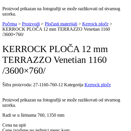
Proizvod prikazan na fotografiji se može razlikovati od stvarnog
uzorka.
Početna
>
Proizvodi
>
Pločasti materijali
>
Kerrock ploče
>
KERROCK PLOČA 12 mm TERRAZZO Venetian 1160
/3600×760/
KERROCK PLOČA 12 mm
TERRAZZO Venetian 1160
/3600×760/
Šifra proizvoda:
27-1160-760-12
Kategorija
Kerrock ploče
Proizvod prikazan na fotografiji se može razlikovati od stvarnog
uzorka.
Radi se u širinama 760, 1350 mm
Cena na upit
Cene izražene po jedinici mere: kom