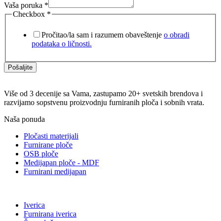
Vaša poruka
*
Checkbox
*
Pročitao/la sam i razumem obaveštenje
o obradi
podataka o ličnosti.
Pošaljite
Više od 3 decenije sa Vama, zastupamo 20+ svetskih brendova i
razvijamo sopstvenu proizvodnju furniranih ploča i sobnih vrata.
Naša ponuda
Pločasti materijali
Furnirane ploče
OSB ploče
Medijapan ploče - MDF
Furnirani medijapan
Iverica
Furnirana iverica