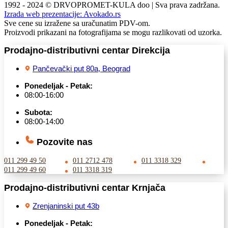
1992 - 2024 © DRVOPROMET-KULA doo | Sva prava zadržana.
Izrada web prezentacije:
Avokado.rs
Sve cene su izražene sa uračunatim PDV-om.
Proizvodi prikazani na fotografijama se mogu razlikovati od uzorka.
Prodajno-distributivni centar Direkcija
Pančevački put 80a, Beograd
Ponedeljak - Petak:
08:00-16:00
Subota:
08:00-14:00
Pozovite nas
011 299 49 50
011 2712 478
011 3318 329
011 299 49 60
011 3318 319
Prodajno-distributivni centar Krnjača
Zrenjaninski put 43b
Ponedeljak - Petak: