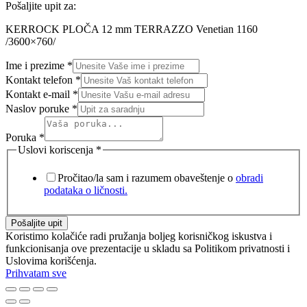
Pošaljite upit za:
KERROCK PLOČA 12 mm TERRAZZO Venetian 1160
/3600×760/
Ime i prezime
*
Kontakt telefon
*
Kontakt e-mail
*
Naslov poruke
*
Poruka
*
Uslovi koriscenja
*
Pročitao/la sam i razumem obaveštenje o
obradi
podataka o ličnosti.
Pošaljite upit
Koristimo kolačiće radi pružanja boljeg korisničkog iskustva i
funkcionisanja ove prezentacije u skladu sa Politikom privatnosti i
Uslovima korišćenja.
Prihvatam sve