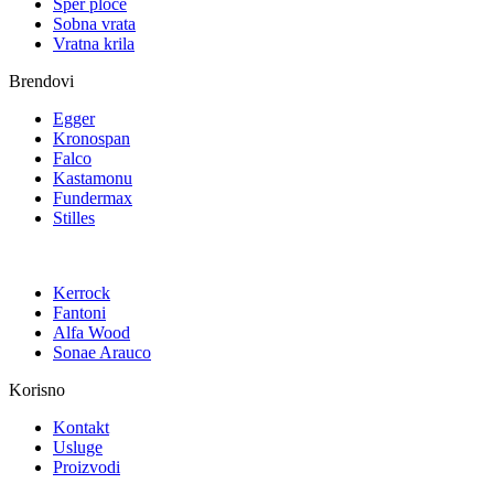
Šper ploče
Sobna vrata
Vratna krila
Brendovi
Egger
Kronospan
Falco
Kastamonu
Fundermax
Stilles
Kerrock
Fantoni
Alfa Wood
Sonae Arauco
Korisno
Kontakt
Usluge
Proizvodi