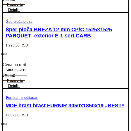
Pozovite
Detalji
Šperploča breza
Šper ploča BREZA 12 mm CP/C 1525×1525
PARQUET -exterior E-1 sert.CARB
1.996,56
RSD
/ m2
Cena na upit
Šifra: 53-110
JM: m2
Pozovite
Detalji
Furnirani medijapan
MDF hrast hrast FURNIR 3050x1850x19 „BEST“
4.089,00
RSD
/ m2