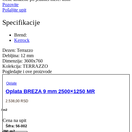
Pozovite
Pošaljite upit
Specifikacije
Brend:
Kerrock
Dezen: Terrazzo
Debljina: 12 mm
Dimenzija: 3600x760
Kolekcija: TERRAZZO
Pogledajte i ove proizvode
Oplate
Oplata BREZA 9 mm 2500×1250 MR
2.538,00
RSD
/ m2
Cena na upit
Šifra: 56-002
JM: m2