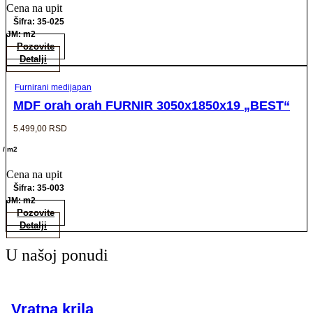
Cena na upit
Šifra: 35-025
JM: m2
Pozovite
Detalji
Furnirani medijapan
MDF orah orah FURNIR 3050x1850x19 „BEST“
5.499,00
RSD
/ m2
Cena na upit
Šifra: 35-003
JM: m2
Pozovite
Detalji
U našoj ponudi
Vratna krila