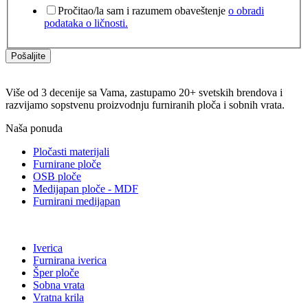
Pročitao/la sam i razumem obaveštenje
o obradi
podataka o ličnosti.
Pošaljite
Više od 3 decenije sa Vama, zastupamo 20+ svetskih brendova i
razvijamo sopstvenu proizvodnju furniranih ploča i sobnih vrata.
Naša ponuda
Pločasti materijali
Furnirane ploče
OSB ploče
Medijapan ploče - MDF
Furnirani medijapan
Iverica
Furnirana iverica
Šper ploče
Sobna vrata
Vratna krila