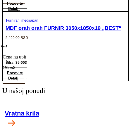
Pozovite
Detalji
Furnirani medijapan
MDF orah orah FURNIR 3050x1850x19 „BEST“
5.499,00
RSD
/ m2
Cena na upit
Šifra: 35-003
JM: m2
Pozovite
Detalji
U našoj ponudi
Vratna krila