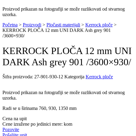
Proizvod prikazan na fotografiji se može razlikovati od stvarnog
uzorka.
Početna
>
Proizvodi
>
Pločasti materijali
>
Kerrock ploče
>
KERROCK PLOČA 12 mm UNI DARK Ash grey 901
/3600×930/
KERROCK PLOČA 12 mm UNI
DARK Ash grey 901 /3600×930/
Šifra proizvoda:
27-901-930-12
Kategorija
Kerrock ploče
Proizvod prikazan na fotografiji se može razlikovati od stvarnog
uzorka.
Radi se u širinama 760, 930, 1350 mm
Cena na upit
Cene izražene po jedinici mere: kom
Pozovite
Pošaljite upit