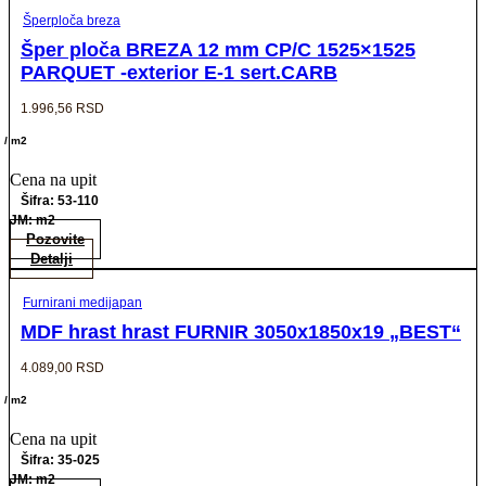
Šperploča breza
Šper ploča BREZA 12 mm CP/C 1525×1525
PARQUET -exterior E-1 sert.CARB
1.996,56
RSD
/ m2
Cena na upit
Šifra: 53-110
JM: m2
Pozovite
Detalji
Furnirani medijapan
MDF hrast hrast FURNIR 3050x1850x19 „BEST“
4.089,00
RSD
/ m2
Cena na upit
Šifra: 35-025
JM: m2