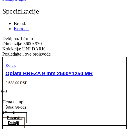
Specifikacije
Brend:
Kerrock
Debljina: 12 mm
Dimenzija: 3600x930
Kolekcija: UNI DARK
Pogledajte i ove proizvode
Oplate
Oplata BREZA 9 mm 2500×1250 MR
2.538,00
RSD
/ m2
Cena na upit
Šifra: 56-002
JM: m2
Pozovite
Detalji