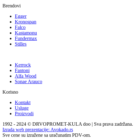
Brendovi
Egger
Kronospan
Falco
Kastamonu
Fundermax
Stilles
Kerrock
Fantoni
Alfa Wood
Sonae Arauco
Korisno
Kontakt
Usluge
Proizvodi
1992 - 2024 © DRVOPROMET-KULA doo | Sva prava zadržana.
Izrada web prezentacije:
Avokado.rs
Sve cene su izražene sa uračunatim PDV-om.