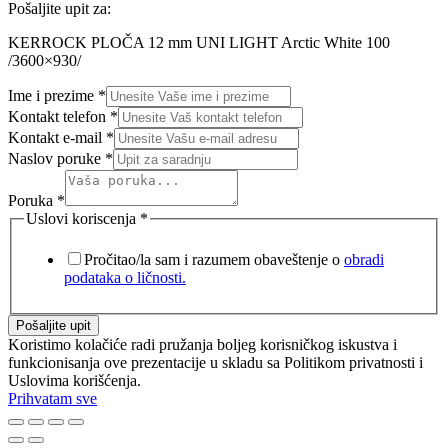
Pošaljite upit za:
KERROCK PLOČA 12 mm UNI LIGHT Arctic White 100
/3600×930/
Ime i prezime
*
Kontakt telefon
*
Kontakt e-mail
*
Naslov poruke
*
Poruka
*
Uslovi koriscenja
*
Pročitao/la sam i razumem obaveštenje o
obradi
podataka o ličnosti.
Pošaljite upit
Koristimo kolačiće radi pružanja boljeg korisničkog iskustva i
funkcionisanja ove prezentacije u skladu sa Politikom privatnosti i
Uslovima korišćenja.
Prihvatam sve