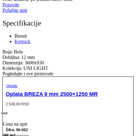
Pozovite
Pošaljite upit
Specifikacije
Brend:
Kerrock
Boja: Bela
Debljina: 12 mm
Dimenzija: 3600x930
Kolekcija: UNI LIGHT
Pogledajte i ove proizvode
Oplate
Oplata BREZA 9 mm 2500×1250 MR
2.538,00
RSD
/ m2
Cena na upit
Šifra: 56-002
JM: m2