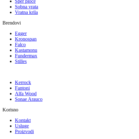
Šper ploče
Sobna vrata
Vratna krila
Brendovi
Egger
Kronospan
Falco
Kastamonu
Fundermax
Stilles
Kerrock
Fantoni
Alfa Wood
Sonae Arauco
Korisno
Kontakt
Usluge
Proizvodi