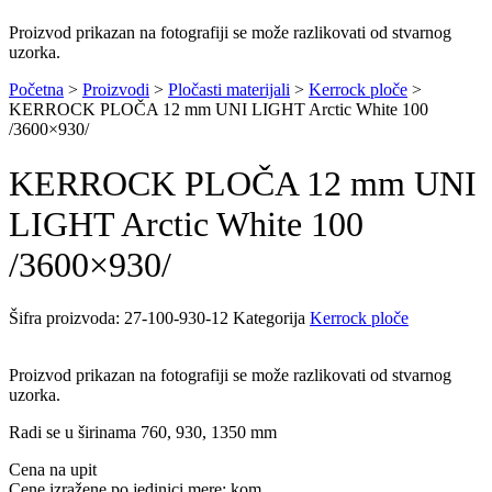
Proizvod prikazan na fotografiji se može razlikovati od stvarnog
uzorka.
Početna
>
Proizvodi
>
Pločasti materijali
>
Kerrock ploče
>
KERROCK PLOČA 12 mm UNI LIGHT Arctic White 100
/3600×930/
KERROCK PLOČA 12 mm UNI
LIGHT Arctic White 100
/3600×930/
Šifra proizvoda:
27-100-930-12
Kategorija
Kerrock ploče
Proizvod prikazan na fotografiji se može razlikovati od stvarnog
uzorka.
Radi se u širinama 760, 930, 1350 mm
Cena na upit
Cene izražene po jedinici mere: kom