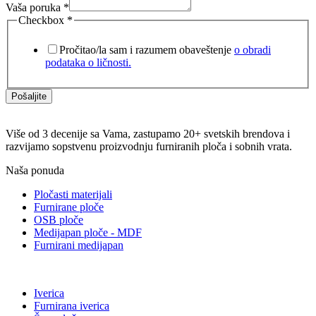
Vaša poruka
*
Checkbox
*
Pročitao/la sam i razumem obaveštenje
o obradi
podataka o ličnosti.
Pošaljite
Više od 3 decenije sa Vama, zastupamo 20+ svetskih brendova i
razvijamo sopstvenu proizvodnju furniranih ploča i sobnih vrata.
Naša ponuda
Pločasti materijali
Furnirane ploče
OSB ploče
Medijapan ploče - MDF
Furnirani medijapan
Iverica
Furnirana iverica