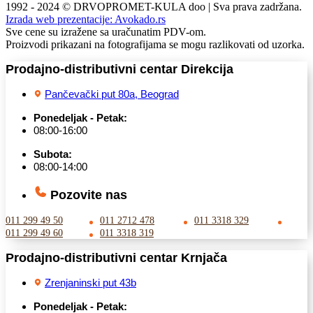
1992 - 2024 © DRVOPROMET-KULA doo | Sva prava zadržana.
Izrada web prezentacije:
Avokado.rs
Sve cene su izražene sa uračunatim PDV-om.
Proizvodi prikazani na fotografijama se mogu razlikovati od uzorka.
Prodajno-distributivni centar Direkcija
Pančevački put 80a, Beograd
Ponedeljak - Petak:
08:00-16:00
Subota:
08:00-14:00
Pozovite nas
011 299 49 50
011 2712 478
011 3318 329
011 299 49 60
011 3318 319
Prodajno-distributivni centar Krnjača
Zrenjaninski put 43b
Ponedeljak - Petak: