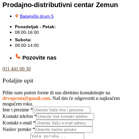
Prodajno-distributivni centar Zemun
Batajnički drum 5
Ponedeljak - Petak:
08:00-16:00
Subota:
08:00-14:00
Pozovite nas
011 441 00 30
Pošaljite upit
Pišite nam putem forme ili nas direktno kontaktirajte na
drvoprom@gmail.com
. Naš tim će odgovoriti u najkraćem
mogućem roku.
Ime i prezime
*
Kontakt telefon
*
Kontakt e-mail
*
Naslov poruke
*