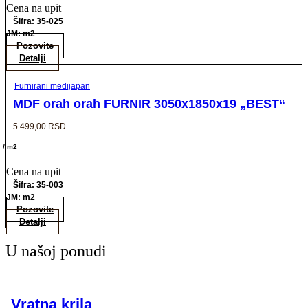
Cena na upit
Šifra: 35-025
JM: m2
Pozovite
Detalji
Furnirani medijapan
MDF orah orah FURNIR 3050x1850x19 „BEST“
5.499,00
RSD
/ m2
Cena na upit
Šifra: 35-003
JM: m2
Pozovite
Detalji
U našoj ponudi
Vratna krila