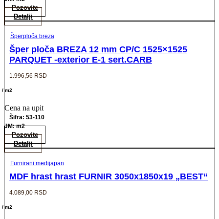
Pozovite
Detalji
Šperploča breza
Šper ploča BREZA 12 mm CP/C 1525×1525
PARQUET -exterior E-1 sert.CARB
1.996,56
RSD
/ m2
Cena na upit
Šifra: 53-110
JM: m2
Pozovite
Detalji
Furnirani medijapan
MDF hrast hrast FURNIR 3050x1850x19 „BEST“
4.089,00
RSD
/ m2