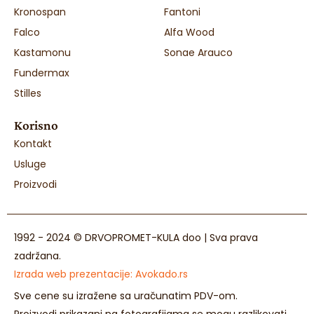
Kronospan
Fantoni
Falco
Alfa Wood
Kastamonu
Sonae Arauco
Fundermax
Stilles
Korisno
Kontakt
Usluge
Proizvodi
1992 - 2024 © DRVOPROMET-KULA doo | Sva prava
zadržana.
Izrada web prezentacije:
Avokado.rs
Sve cene su izražene sa uračunatim PDV-om.
Proizvodi prikazani na fotografijama se mogu razlikovati