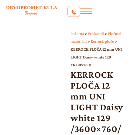
Početna
>
Proizvodi
>
Pločasti
materijali
>
Kerrock ploče
>
KERROCK PLOČA 12 mm UNI
LIGHT Daisy white 129
/3600×760/
KERROCK
PLOČA 12
mm UNI
LIGHT Daisy
white 129
/3600×760/