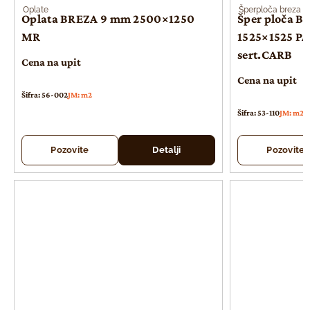
Oplate
Šperploča breza
Oplata BREZA 9 mm 2500×1250
Šper ploča B
MR
1525×1525 PA
sert.CARB
Cena na upit
Cena na upit
Šifra: 56-002
JM: m2
Šifra: 53-110
JM: m2
Pozovite
Detalji
Pozovite