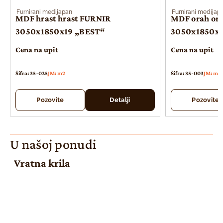
Furnirani medijapan
Furnirani medijap
MDF hrast hrast FURNIR
MDF orah or
3050x1850x19 „BEST“
3050x1850x1
Cena na upit
Cena na upit
Šifra: 35-025
JM: m2
Šifra: 35-003
JM: m2
Pozovite
Detalji
Pozovite
U našoj ponudi
Vratna krila