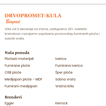
Više od 3 decenije sa Vama, zastupamo 20+ svetskih
brendova i razvijamo sopstvenu proizvodnju furniranih ploča i
sobnih vrata.
Naša ponuda
Pločasti materijali
Iverica
Furnirane ploče
Furnirana iverica
OSB ploče
Šper ploče
Medijapan ploče - MDF
Sobna vrata
Furnirani medijapan
Vratna krila
Brendovi
Egger
Kerrock