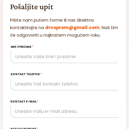
Pošaljite upit
Pišite nam putem forme ili nas direktno
kontaktirajte na
drvoprom@gmail.com
. Naš tim
će odgovoriti u najkraćem mogućem roku.
IME I PREZIME
*
KONTAKT TELEFON
*
KONTAKT E-MAIL
*
NASLOV PORUKE
*