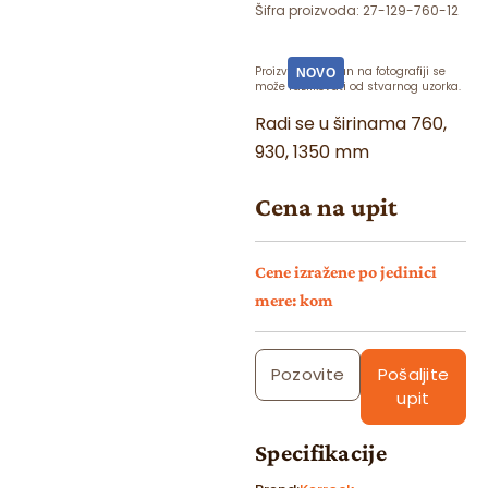
Šifra proizvoda:
27-129-760-12
Proizvod prikazan na fotografiji se
NOVO
može razlikovati od stvarnog uzorka.
Radi se u širinama 760,
930, 1350 mm
Cena na upit
Cene izražene po jedinici
mere: kom
Pozovite
Pošaljite
upit
Specifikacije