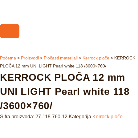
Početna
>
Proizvodi
>
Pločasti materijali
>
Kerrock ploče
>
KERROCK
PLOČA 12 mm UNI LIGHT Pearl white 118 /3600×760/
KERROCK PLOČA 12 mm
UNI LIGHT Pearl white 118
/3600×760/
Šifra proizvoda:
27-118-760-12
Kategorija
Kerrock ploče