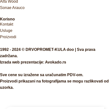
Alfa Wood
Sonae Arauco
Korisno
Kontakt
Usluge
Proizvodi
1992 - 2024 © DRVOPROMET-KULA doo | Sva prava
zadržana.
Izrada web prezentacije:
Avokado.rs
Sve cene su izražene sa uračunatim PDV-om.
Proizvodi prikazani na fotografijama se mogu razlikovati od
uzorka.