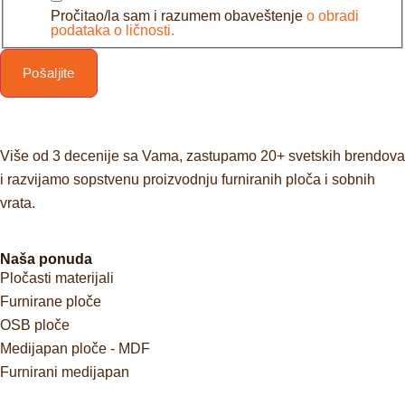
Pročitao/la sam i razumem obaveštenje
o obradi
podataka o ličnosti.
Pošaljite
Više od 3 decenije sa Vama, zastupamo 20+ svetskih brendova
i razvijamo sopstvenu proizvodnju furniranih ploča i sobnih
vrata.
Naša ponuda
Pločasti materijali
Furnirane ploče
OSB ploče
Medijapan ploče - MDF
Furnirani medijapan