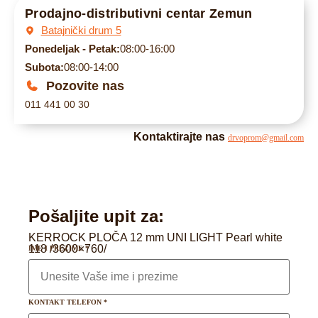
Prodajno-distributivni centar Zemun
Batajnički drum 5
Ponedeljak - Petak:
08:00-16:00
Subota:
08:00-14:00
Pozovite nas
011 441 00 30
Kontaktirajte nas
drvoprom@gmail.com
Pošaljite upit za:
KERROCK PLOČA 12 mm UNI LIGHT Pearl white
118 /3600×760/
IME I PREZIME
*
KONTAKT TELEFON
*