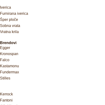
Iverica
Furnirana iverica
Šper ploče
Sobna vrata
Vratna krila
Brendovi
Egger
Kronospan
Falco
Kastamonu
Fundermax
Stilles
Kerrock
Fantoni