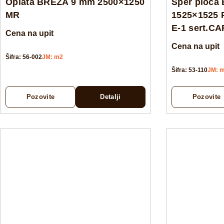
Oplata BREZA 9 mm 2500×1250
Šper ploča
MR
1525×1525 
E-1 sert.C
Cena na upit
Cena na upit
Šifra: 56-002
JM: m2
Šifra: 53-110
JM: 
Pozovite
Detalji
Pozovite