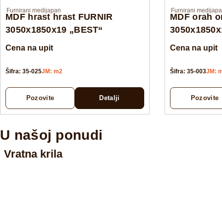
Furnirani medijapan
Furnirani medijap
MDF hrast hrast FURNIR
MDF orah o
3050x1850x19 „BEST“
3050x1850x
Cena na upit
Cena na upit
Šifra: 35-025
JM: m2
Šifra: 35-003
JM: 
Pozovite
Detalji
Pozovite
U našoj ponudi
Vratna krila