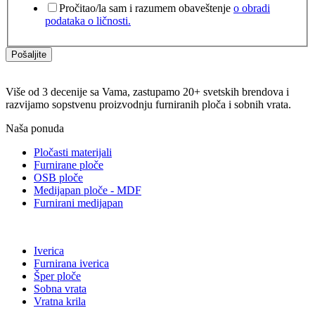
Pročitao/la sam i razumem obaveštenje
o obradi
podataka o ličnosti.
Pošaljite
Više od 3 decenije sa Vama, zastupamo 20+ svetskih brendova i
razvijamo sopstvenu proizvodnju furniranih ploča i sobnih vrata.
Naša ponuda
Pločasti materijali
Furnirane ploče
OSB ploče
Medijapan ploče - MDF
Furnirani medijapan
Iverica
Furnirana iverica
Šper ploče
Sobna vrata
Vratna krila