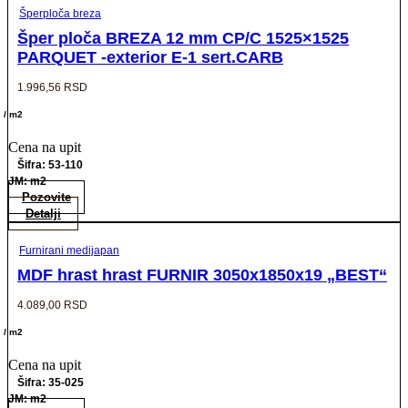
Šperploča breza
Šper ploča BREZA 12 mm CP/C 1525×1525
PARQUET -exterior E-1 sert.CARB
1.996,56
RSD
/ m2
Cena na upit
Šifra: 53-110
JM: m2
Pozovite
Detalji
Furnirani medijapan
MDF hrast hrast FURNIR 3050x1850x19 „BEST“
4.089,00
RSD
/ m2
Cena na upit
Šifra: 35-025
JM: m2