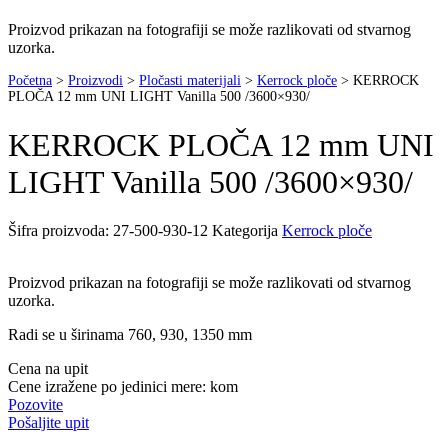
Proizvod prikazan na fotografiji se može razlikovati od stvarnog
uzorka.
Početna
>
Proizvodi
>
Pločasti materijali
>
Kerrock ploče
>
KERROCK
PLOČA 12 mm UNI LIGHT Vanilla 500 /3600×930/
KERROCK PLOČA 12 mm UNI
LIGHT Vanilla 500 /3600×930/
Šifra proizvoda:
27-500-930-12
Kategorija
Kerrock ploče
Proizvod prikazan na fotografiji se može razlikovati od stvarnog
uzorka.
Radi se u širinama 760, 930, 1350 mm
Cena na upit
Cene izražene po jedinici mere: kom
Pozovite
Pošaljite upit