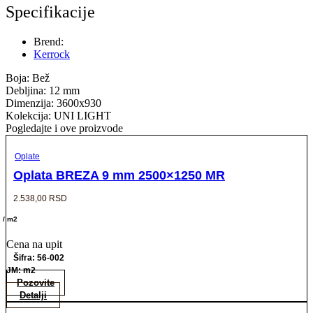
Specifikacije
Brend:
Kerrock
Boja: Bež
Debljina: 12 mm
Dimenzija: 3600x930
Kolekcija: UNI LIGHT
Pogledajte i ove proizvode
Oplate
Oplata BREZA 9 mm 2500×1250 MR
2.538,00
RSD
/ m2
Cena na upit
Šifra: 56-002
JM: m2
Pozovite
Detalji