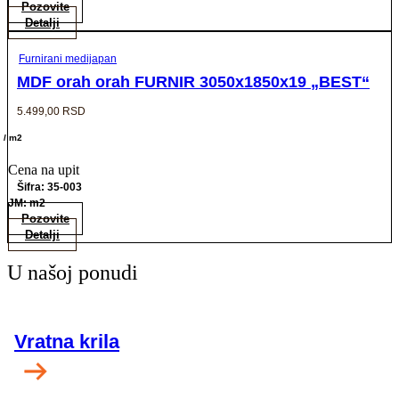
Pozovite
Detalji
Furnirani medijapan
MDF orah orah FURNIR 3050x1850x19 „BEST“
5.499,00
RSD
/ m2
Cena na upit
Šifra: 35-003
JM: m2
Pozovite
Detalji
U našoj ponudi
Vratna krila