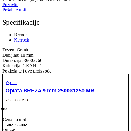
Pozovite
Pošaljite upit
Specifikacije
Brend:
Kerrock
Dezen: Granit
Debljina: 18 mm
Dimenzija: 3600x760
Kolekcija: GRANIT
Pogledajte i ove proizvode
Oplate
Oplata BREZA 9 mm 2500×1250 MR
2.538,00
RSD
/ m2
Cena na upit
Šifra: 56-002
JM: m2