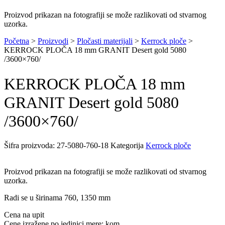
Proizvod prikazan na fotografiji se može razlikovati od stvarnog
uzorka.
Početna
>
Proizvodi
>
Pločasti materijali
>
Kerrock ploče
>
KERROCK PLOČA 18 mm GRANIT Desert gold 5080
/3600×760/
KERROCK PLOČA 18 mm
GRANIT Desert gold 5080
/3600×760/
Šifra proizvoda:
27-5080-760-18
Kategorija
Kerrock ploče
Proizvod prikazan na fotografiji se može razlikovati od stvarnog
uzorka.
Radi se u širinama 760, 1350 mm
Cena na upit
Cene izražene po jedinici mere: kom