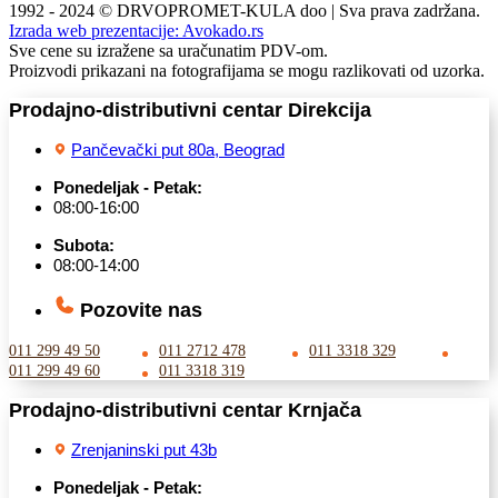
1992 - 2024 © DRVOPROMET-KULA doo | Sva prava zadržana.
Izrada web prezentacije:
Avokado.rs
Sve cene su izražene sa uračunatim PDV-om.
Proizvodi prikazani na fotografijama se mogu razlikovati od uzorka.
Prodajno-distributivni centar Direkcija
Pančevački put 80a, Beograd
Ponedeljak - Petak:
08:00-16:00
Subota:
08:00-14:00
Pozovite nas
011 299 49 50
011 2712 478
011 3318 329
011 299 49 60
011 3318 319
Prodajno-distributivni centar Krnjača
Zrenjaninski put 43b
Ponedeljak - Petak: