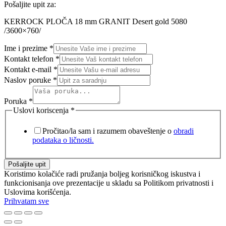
Pošaljite upit za:
KERROCK PLOČA 18 mm GRANIT Desert gold 5080
/3600×760/
Ime i prezime
*
Kontakt telefon
*
Kontakt e-mail
*
Naslov poruke
*
Poruka
*
Uslovi koriscenja
*
Pročitao/la sam i razumem obaveštenje o
obradi
podataka o ličnosti.
Pošaljite upit
Koristimo kolačiće radi pružanja boljeg korisničkog iskustva i
funkcionisanja ove prezentacije u skladu sa Politikom privatnosti i
Uslovima korišćenja.
Prihvatam sve