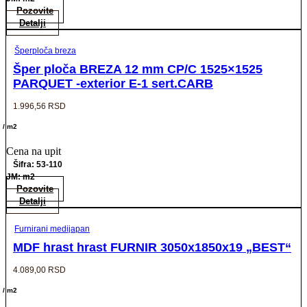
Pozovite
Detalji
Šperploča breza
Šper ploča BREZA 12 mm CP/C 1525×1525
PARQUET -exterior E-1 sert.CARB
1.996,56
RSD
/ m2
Cena na upit
Šifra: 53-110
JM: m2
Pozovite
Detalji
Furnirani medijapan
MDF hrast hrast FURNIR 3050x1850x19 „BEST“
4.089,00
RSD
/ m2