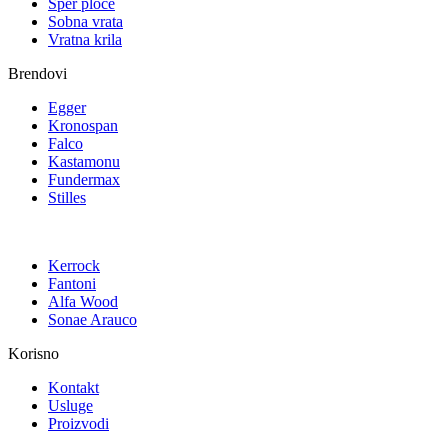
Šper ploče
Sobna vrata
Vratna krila
Brendovi
Egger
Kronospan
Falco
Kastamonu
Fundermax
Stilles
Kerrock
Fantoni
Alfa Wood
Sonae Arauco
Korisno
Kontakt
Usluge
Proizvodi