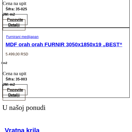
Cena na upit
Šifra: 35-025
JM: m2
Pozovite
Detalji
Furnirani medijapan
MDF orah orah FURNIR 3050x1850x19 „BEST“
5.499,00
RSD
/ m2
Cena na upit
Šifra: 35-003
JM: m2
Pozovite
Detalji
U našoj ponudi
Vratna krila