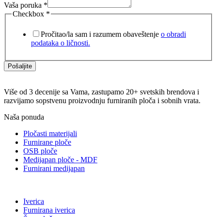
Vaša poruka
*
Checkbox
*
Pročitao/la sam i razumem obaveštenje
o obradi
podataka o ličnosti.
Pošaljite
Više od 3 decenije sa Vama, zastupamo 20+ svetskih brendova i
razvijamo sopstvenu proizvodnju furniranih ploča i sobnih vrata.
Naša ponuda
Pločasti materijali
Furnirane ploče
OSB ploče
Medijapan ploče - MDF
Furnirani medijapan
Iverica
Furnirana iverica