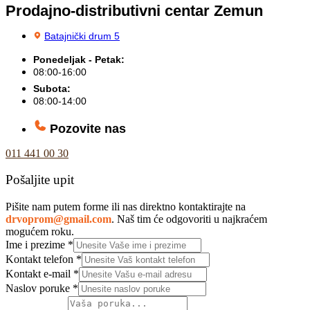
Prodajno-distributivni centar Zemun
Batajnički drum 5
Ponedeljak - Petak:
08:00-16:00
Subota:
08:00-14:00
Pozovite nas
011 441 00 30
Pošaljite upit
Pišite nam putem forme ili nas direktno kontaktirajte na
drvoprom@gmail.com
. Naš tim će odgovoriti u najkraćem
mogućem roku.
Ime i prezime
*
Kontakt telefon
*
Kontakt e-mail
*
Naslov poruke
*