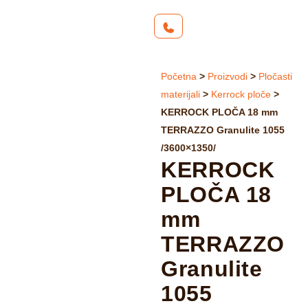
Početna
>
Proizvodi
>
Pločasti
materijali
>
Kerrock ploče
>
KERROCK PLOČA 18 mm
TERRAZZO Granulite 1055
/3600×1350/
KERROCK
PLOČA 18
mm
TERRAZZO
Granulite
1055