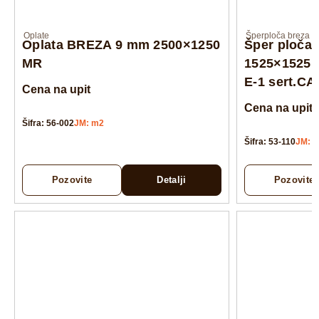
Oplate
Šperploča breza
Oplata BREZA 9 mm 2500×1250
Šper ploča
MR
1525×1525 
E-1 sert.C
Cena na upit
Cena na upit
Šifra: 56-002
JM: m2
Šifra: 53-110
JM: 
Pozovite
Detalji
Pozovite