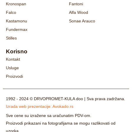
Kronospan
Fantoni
Falco
Alfa Wood
Kastamonu
Sonae Arauco
Fundermax
Stilles
Korisno
Kontakt
Usluge
Proizvodi
1992 - 2024 © DRVOPROMET-KULA doo | Sva prava zadržana.
Izrada web prezentacije:
Avokado.rs
Sve cene su izražene sa uračunatim PDV-om.
Proizvodi prikazani na fotografijama se mogu razlikovati od
uzorka.