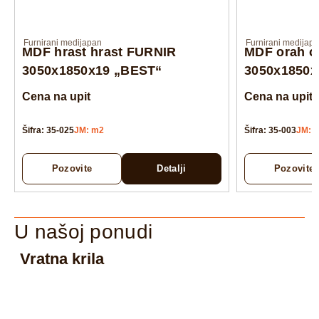
Furnirani medijapan
Furnirani medijap
MDF hrast hrast FURNIR
MDF orah o
3050x1850x19 „BEST“
3050x1850x
Cena na upit
Cena na upit
Šifra: 35-025
JM: m2
Šifra: 35-003
JM: 
Pozovite
Detalji
Pozovite
U našoj ponudi
Vratna krila