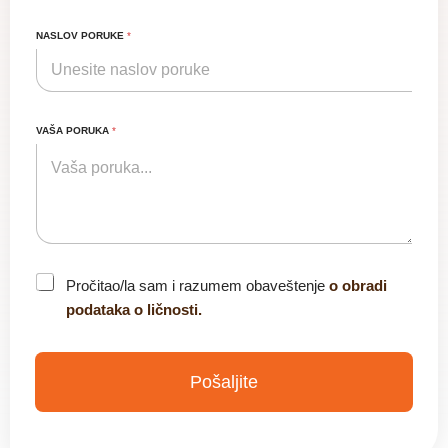
NASLOV PORUKE
*
VAŠA PORUKA
*
C
Pročitao/la sam i razumem obaveštenje
o obradi
h
podataka o ličnosti.
e
c
k
b
Pošaljite
o
x
*