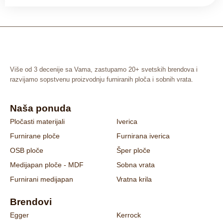
Više od 3 decenije sa Vama, zastupamo 20+ svetskih brendova i
razvijamo sopstvenu proizvodnju furniranih ploča i sobnih vrata.
Naša ponuda
Pločasti materijali
Iverica
Furnirane ploče
Furnirana iverica
OSB ploče
Šper ploče
Medijapan ploče - MDF
Sobna vrata
Furnirani medijapan
Vratna krila
Brendovi
Egger
Kerrock