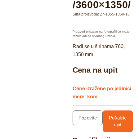
/3600×1350/
Šifra proizvoda:
27-1055-1350-18
Proizvod prikazan na fotografiji se može
razlikovati od stvarnog uzorka.
Radi se u širinama 760,
1350 mm
Cena na upit
Cene izražene po jedinici
mere: kom
Pozovite
Pošaljite
upit