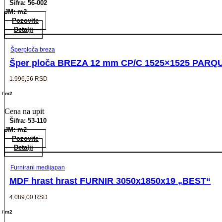
Šifra: 56-002
JM: m2
Pozovite
Detalji
Šperploča breza
Šper ploča BREZA 12 mm CP/C 1525×1525 PARQUE
1.996,56
RSD
/ m2
Cena na upit
Šifra: 53-110
JM: m2
Pozovite
Detalji
Furnirani medijapan
MDF hrast hrast FURNIR 3050x1850x19 „BEST“
4.089,00
RSD
/ m2