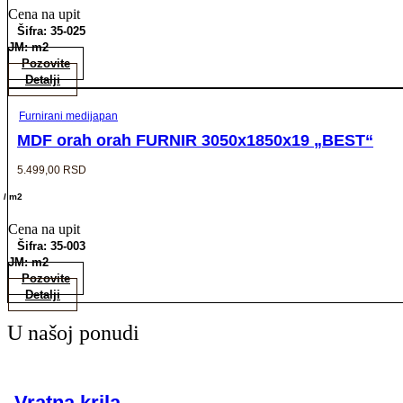
Cena na upit
Šifra: 35-025
JM: m2
Pozovite
Detalji
Furnirani medijapan
MDF orah orah FURNIR 3050x1850x19 „BEST“
5.499,00
RSD
/ m2
Cena na upit
Šifra: 35-003
JM: m2
Pozovite
Detalji
U našoj ponudi
Vratna krila