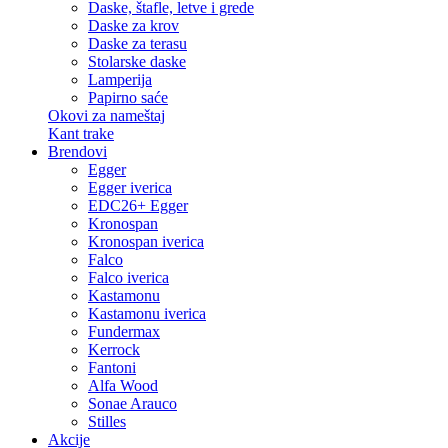
Daske, štafle, letve i grede
Daske za krov
Daske za terasu
Stolarske daske
Lamperija
Papirno saće
Okovi za nameštaj
Kant trake
Brendovi
Egger
Egger iverica
EDC26+ Egger
Kronospan
Kronospan iverica
Falco
Falco iverica
Kastamonu
Kastamonu iverica
Fundermax
Kerrock
Fantoni
Alfa Wood
Sonae Arauco
Stilles
Akcije