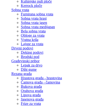
Kuhinjske pult ploče
Kerrock ploče
Sobna vrata
Furnirana sobna vrata
Sobna vrata hrast
Sobna vrata jasen
Sobna vrata medijapan
Bela sobna vrata
Obloge za vrata
Vratna krila
Lajsne za vrata
Drveni podovi
Deking podovi
Brodski pod
Građevinski pribor
Lepak za drvo
Diht gume
Rezana građa
Hrastova građa - hrastovina
Čamova građa - čamovina
Bukova građa
Orahova građa
Lipova građa
Jasenova građa
Frize za vrata