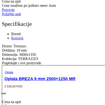
Cena na upit
Cene izražene po jedinici mere: kom
Pozovite
Pošaljite upit
Specifikacije
Brend:
Kerrock
Dezen: Terrazzo
Debljina: 18 mm
Dimenzija: 3600x1350
Kolekcija: TERRAZZO
Pogledajte i ove proizvode
Oplate
Oplata BREZA 9 mm 2500×1250 MR
2.538,00
RSD
/ m2
Cena na upit