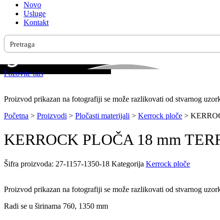
Novo
Usluge
Kontakt
Pozovite nas
Proizvod prikazan na fotografiji se može razlikovati od stvarnog uzor
Početna
>
Proizvodi
>
Pločasti materijali
>
Kerrock ploče
>
KERROCK
KERROCK PLOČA 18 mm TERRAZ
Šifra proizvoda:
27-1157-1350-18
Kategorija
Kerrock ploče
Proizvod prikazan na fotografiji se može razlikovati od stvarnog uzor
Radi se u širinama 760, 1350 mm