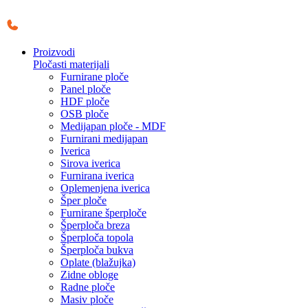
Skočite
na
sadržaj
Proizvodi
Pločasti materijali
Furnirane ploče
Panel ploče
HDF ploče
OSB ploče
Medijapan ploče - MDF
Furnirani medijapan
Iverica
Sirova iverica
Furnirana iverica
Oplemenjena iverica
Šper ploče
Furnirane šperploče
Šperploča breza
Šperploča topola
Šperploča bukva
Oplate (blažujka)
Zidne obloge
Radne ploče
Masiv ploče