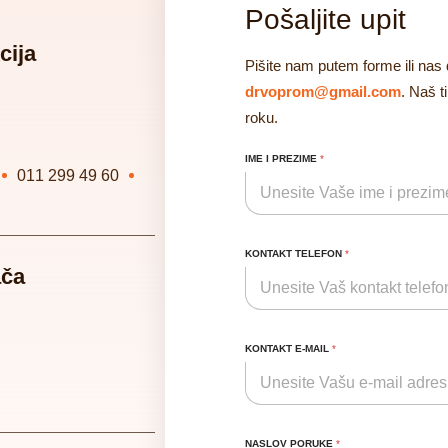
Pošaljite upit
cija
Pišite nam putem forme ili nas 
drvoprom@gmail.com
. Naš 
roku.
IME I PREZIME
*
011 299 49 60
KONTAKT TELEFON
*
ača
KONTAKT E-MAIL
*
NASLOV PORUKE
*