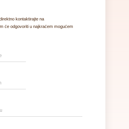
direktno kontaktirajte na
tim će odgovoriti u najkraćem mogućem