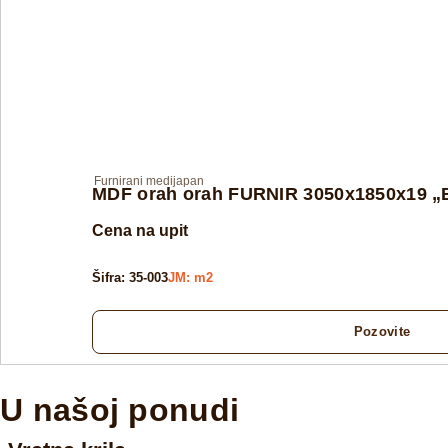
Furnirani medijapan
MDF orah orah FURNIR 3050x1850x19 
Cena na upit
Šifra: 35-003
JM: m2
Pozovite
U našoj ponudi