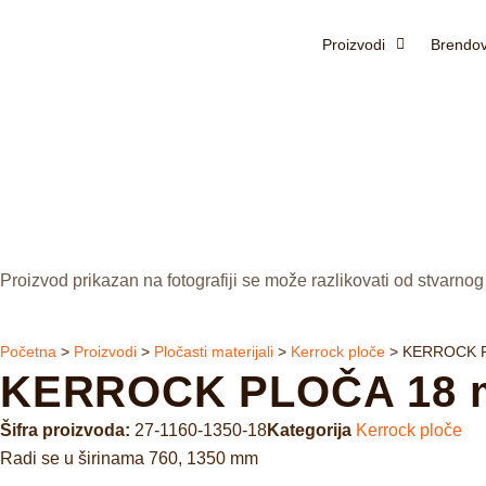
Proizvodi
Brendov
Proizvod prikazan na fotografiji se može razlikovati od stvarnog
Početna
>
Proizvodi
>
Pločasti materijali
>
Kerrock ploče
>
KERROCK P
KERROCK PLOČA 18 mm
Šifra proizvoda:
27-1160-1350-18
Kategorija
Kerrock ploče
Radi se u širinama 760, 1350 mm