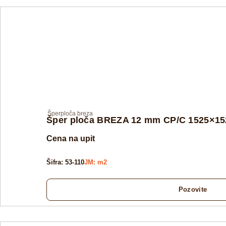
Šperploča breza
Šper ploča BREZA 12 mm CP/C 1525×152
Cena na upit
Šifra: 53-110
JM: m2
Pozovite