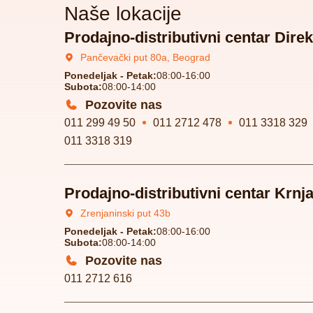
Naše lokacije
Prodajno-distributivni centar Direk
Pančevački put 80a, Beograd
Ponedeljak - Petak:
08:00-16:00
Subota:
08:00-14:00
Pozovite nas
011 299 49 50
011 2712 478
011 3318 329
011 3318 319
Prodajno-distributivni centar Krnj
Zrenjaninski put 43b
Ponedeljak - Petak:
08:00-16:00
Subota:
08:00-14:00
Pozovite nas
011 2712 616