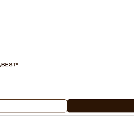
 „BEST“