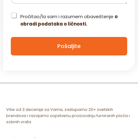
C
Pročitao/la sam i razumem obaveštenje
o
h
obradi podataka o ličnosti.
e
c
k
b
Pošaljite
o
x
*
Više od 3 decenije sa Vama, zastupamo 20+ svetskih
brendova i razvijamo sopstvenu proizvodnju furniranih ploča i
sobnih vrata.