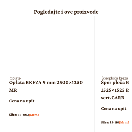
Pogledajte i ove proizvode
Oplate
Šperploča breza
Oplata BREZA 9 mm 2500×1250
Šper ploča B
MR
1525×1525 PA
sert.CARB
Cena na upit
Cena na upit
Šifra: 56-002
JM: m2
Šifra: 53-110
JM: m2