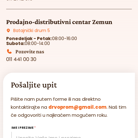
Prodajno-distributivni centar Zemun
Batajnički drum 5
Ponedeljak - Petak:
08:00-16:00
Subota:
08:00-14:00
Pozovite nas
011 441 00 30
Pošaljite upit
Pišite nam putem forme ili nas direktno
kontaktirajte na
drvoprom@gmail.com
. Naš tim
će odgovoriti u najkraćem mogućem roku.
IME I PREZIME
*