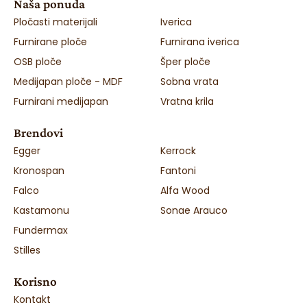
Naša ponuda
Pločasti materijali
Iverica
Furnirane ploče
Furnirana iverica
OSB ploče
Šper ploče
Medijapan ploče - MDF
Sobna vrata
Furnirani medijapan
Vratna krila
Brendovi
Egger
Kerrock
Kronospan
Fantoni
Falco
Alfa Wood
Kastamonu
Sonae Arauco
Fundermax
Stilles
Korisno
Kontakt