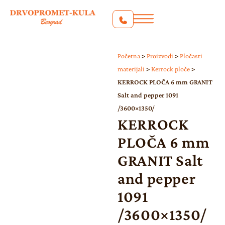
Početna
>
Proizvodi
>
Pločasti
materijali
>
Kerrock ploče
>
KERROCK PLOČA 6 mm GRANIT
Salt and pepper 1091
/3600×1350/
KERROCK
PLOČA 6 mm
GRANIT Salt
and pepper
1091
/3600×1350/