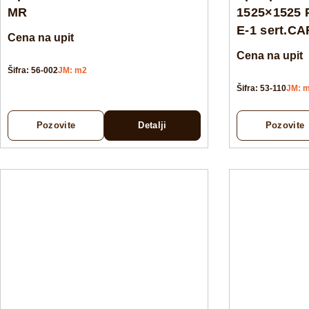
MR
1525×1525 
E-1 sert.C
Cena na upit
Cena na upit
Šifra: 56-002
JM: m2
Šifra: 53-110
JM: 
Pozovite
Detalji
Pozovite