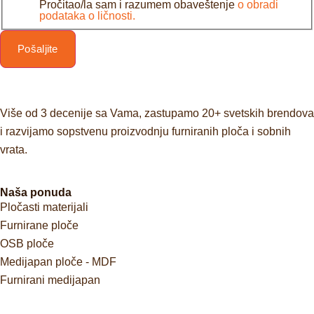
Pročitao/la sam i razumem obaveštenje
o obradi
podataka o ličnosti.
Pošaljite
Više od 3 decenije sa Vama, zastupamo 20+ svetskih brendova
i razvijamo sopstvenu proizvodnju furniranih ploča i sobnih
vrata.
Naša ponuda
Pločasti materijali
Furnirane ploče
OSB ploče
Medijapan ploče - MDF
Furnirani medijapan