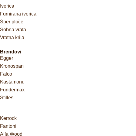
Iverica
Furnirana iverica
Šper ploče
Sobna vrata
Vratna krila
Brendovi
Egger
Kronospan
Falco
Kastamonu
Fundermax
Stilles
Kerrock
Fantoni
Alfa Wood