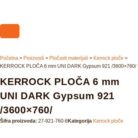
Početna
>
Proizvodi
>
Pločasti materijali
>
Kerrock ploče
>
KERROCK PLOČA 6 mm UNI DARK Gypsum 921 /3600×760/
KERROCK PLOČA 6 mm
UNI DARK Gypsum 921
/3600×760/
Šifra proizvoda:
27-921-760-6
Kategorija
Kerrock ploče