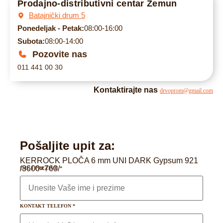
Prodajno-distributivni centar Zemun
Batajnički drum 5
Ponedeljak - Petak:
08:00-16:00
Subota:
08:00-14:00
Pozovite nas
011 441 00 30
Kontaktirajte nas
drvoprom@gmail.com
Pošaljite upit za:
KERROCK PLOČA 6 mm UNI DARK Gypsum 921
/3600×760/
IME I PREZIME
*
KONTAKT TELEFON
*