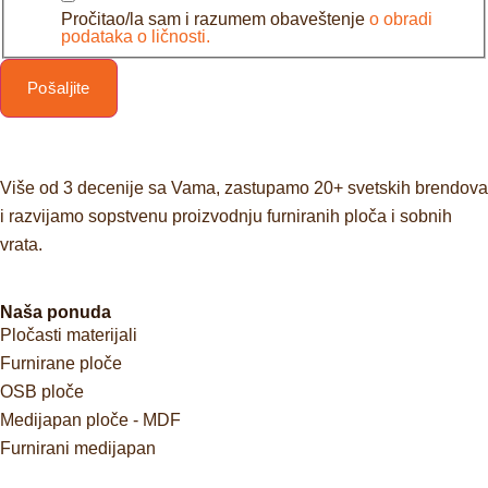
Pročitao/la sam i razumem obaveštenje
o obradi
podataka o ličnosti.
Pošaljite
Više od 3 decenije sa Vama, zastupamo 20+ svetskih brendova
i razvijamo sopstvenu proizvodnju furniranih ploča i sobnih
vrata.
Naša ponuda
Pločasti materijali
Furnirane ploče
OSB ploče
Medijapan ploče - MDF
Furnirani medijapan