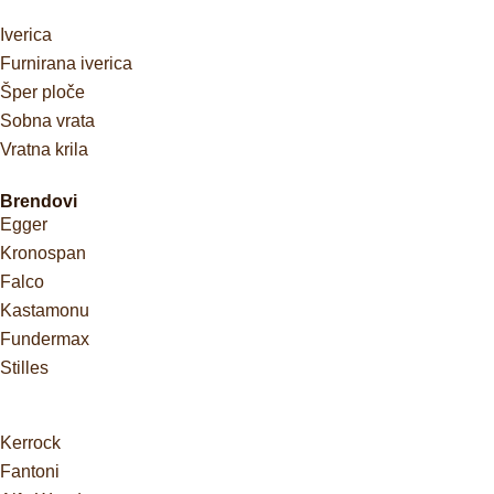
Iverica
Furnirana iverica
Šper ploče
Sobna vrata
Vratna krila
Brendovi
Egger
Kronospan
Falco
Kastamonu
Fundermax
Stilles
Kerrock
Fantoni