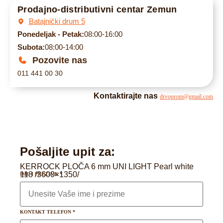
Prodajno-distributivni centar Zemun
Batajnički drum 5
Ponedeljak - Petak:
08:00-16:00
Subota:
08:00-14:00
Pozovite nas
011 441 00 30
Kontaktirajte nas
drvoprom@gmail.com
Pošaljite upit za:
KERROCK PLOČA 6 mm UNI LIGHT Pearl white
118 /3600×1350/
IME I PREZIME
*
KONTAKT TELEFON
*