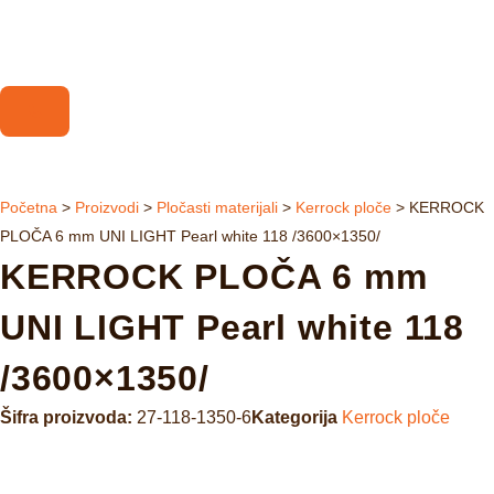
Početna
>
Proizvodi
>
Pločasti materijali
>
Kerrock ploče
>
KERROCK
PLOČA 6 mm UNI LIGHT Pearl white 118 /3600×1350/
KERROCK PLOČA 6 mm
UNI LIGHT Pearl white 118
/3600×1350/
Šifra proizvoda:
27-118-1350-6
Kategorija
Kerrock ploče