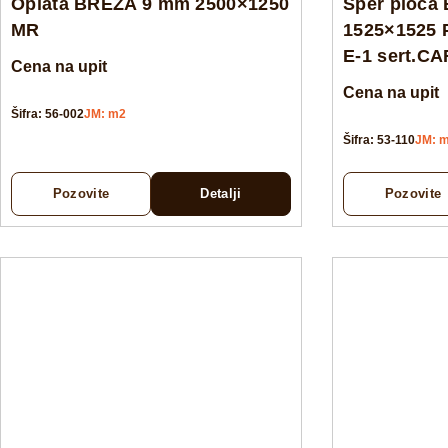
Oplata BREZA 9 mm 2500×1250
Šper ploča
MR
1525×1525 
E-1 sert.C
Cena na upit
Cena na upit
Šifra: 56-002
JM: m2
Šifra: 53-110
JM: 
Pozovite
Detalji
Pozovite