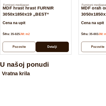
Furnirani medijapan
Furnirani medijap
MDF hrast hrast FURNIR
MDF orah o
3050x1850x19 „BEST“
3050x1850x
Cena na upit
Cena na upit
Šifra: 35-025
JM: m2
Šifra: 35-003
JM: 
Pozovite
Detalji
Pozovite
U našoj ponudi
Vratna krila