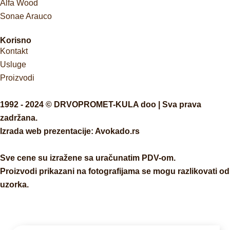
Alfa Wood
Sonae Arauco
Korisno
Kontakt
Usluge
Proizvodi
1992 - 2024 © DRVOPROMET-KULA doo | Sva prava
zadržana.
Izrada web prezentacije:
Avokado.rs
Sve cene su izražene sa uračunatim PDV-om.
Proizvodi prikazani na fotografijama se mogu razlikovati od
uzorka.