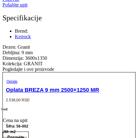
Pošaljite upit
Specifikacije
Brend:
Kerrock
Dezen: Granit
Debljina: 9 mm
Dimenzija: 3600x1350
Kolekcija: GRANIT
Pogledajte i ove proizvode
Oplate
Oplata BREZA 9 mm 2500×1250 MR
2.538,00
RSD
/ m2
Cena na upit
Šifra: 56-002
JM: m2
Pozovite