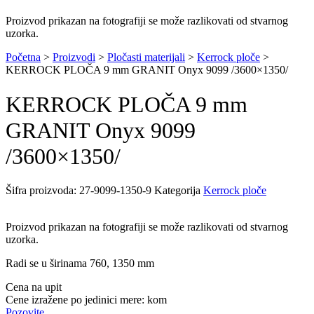
Proizvod prikazan na fotografiji se može razlikovati od stvarnog
uzorka.
Početna
>
Proizvodi
>
Pločasti materijali
>
Kerrock ploče
>
KERROCK PLOČA 9 mm GRANIT Onyx 9099 /3600×1350/
KERROCK PLOČA 9 mm
GRANIT Onyx 9099
/3600×1350/
Šifra proizvoda:
27-9099-1350-9
Kategorija
Kerrock ploče
Proizvod prikazan na fotografiji se može razlikovati od stvarnog
uzorka.
Radi se u širinama 760, 1350 mm
Cena na upit
Cene izražene po jedinici mere: kom
Pozovite