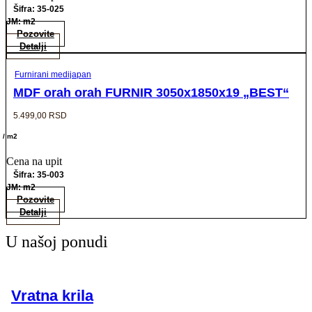
Šifra: 35-025
JM: m2
Pozovite
Detalji
Furnirani medijapan
MDF orah orah FURNIR 3050x1850x19 „BEST“
5.499,00
RSD
/ m2
Cena na upit
Šifra: 35-003
JM: m2
Pozovite
Detalji
U našoj ponudi
Vratna krila