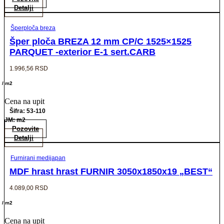
Detalji
Šperploča breza
Šper ploča BREZA 12 mm CP/C 1525×1525
PARQUET -exterior E-1 sert.CARB
1.996,56
RSD
/ m2
Cena na upit
Šifra: 53-110
JM: m2
Pozovite
Detalji
Furnirani medijapan
MDF hrast hrast FURNIR 3050x1850x19 „BEST“
4.089,00
RSD
/ m2
Cena na upit