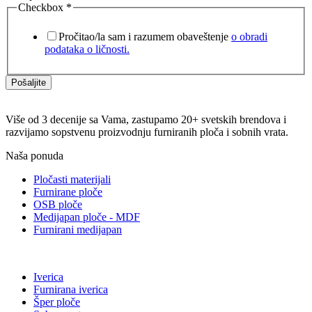
Checkbox
*
Pročitao/la sam i razumem obaveštenje
o obradi
podataka o ličnosti.
Pošaljite
Više od 3 decenije sa Vama, zastupamo 20+ svetskih brendova i
razvijamo sopstvenu proizvodnju furniranih ploča i sobnih vrata.
Naša ponuda
Pločasti materijali
Furnirane ploče
OSB ploče
Medijapan ploče - MDF
Furnirani medijapan
Iverica
Furnirana iverica
Šper ploče