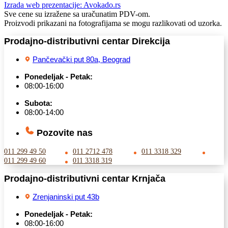
Izrada web prezentacije:
Avokado.rs
Sve cene su izražene sa uračunatim PDV-om.
Proizvodi prikazani na fotografijama se mogu razlikovati od uzorka.
Prodajno-distributivni centar Direkcija
Pančevački put 80a, Beograd
Ponedeljak - Petak:
08:00-16:00
Subota:
08:00-14:00
Pozovite nas
011 299 49 50
011 2712 478
011 3318 329
011 299 49 60
011 3318 319
Prodajno-distributivni centar Krnjača
Zrenjaninski put 43b
Ponedeljak - Petak:
08:00-16:00