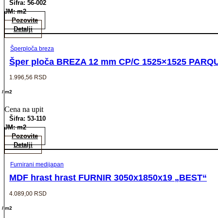
Šifra: 56-002
JM: m2
Pozovite
Detalji
Šperploča breza
Šper ploča BREZA 12 mm CP/C 1525×1525 PARQUE
1.996,56
RSD
/ m2
Cena na upit
Šifra: 53-110
JM: m2
Pozovite
Detalji
Furnirani medijapan
MDF hrast hrast FURNIR 3050x1850x19 „BEST“
4.089,00
RSD
/ m2