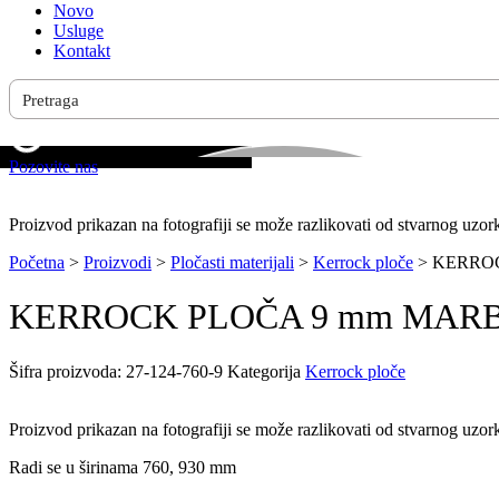
Novo
Usluge
Kontakt
Pozovite nas
Proizvod prikazan na fotografiji se može razlikovati od stvarnog uzor
Početna
>
Proizvodi
>
Pločasti materijali
>
Kerrock ploče
>
KERROCK
KERROCK PLOČA 9 mm MARBLE 
Šifra proizvoda:
27-124-760-9
Kategorija
Kerrock ploče
Proizvod prikazan na fotografiji se može razlikovati od stvarnog uzor
Radi se u širinama 760, 930 mm