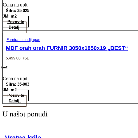
Cena na upit
Šifra: 35-025
JM: m2
Pozovite
Detalji
Furnirani medijapan
MDF orah orah FURNIR 3050x1850x19 „BEST“
5.499,00
RSD
/ m2
Cena na upit
Šifra: 35-003
JM: m2
Pozovite
Detalji
U našoj ponudi
Vratna krila