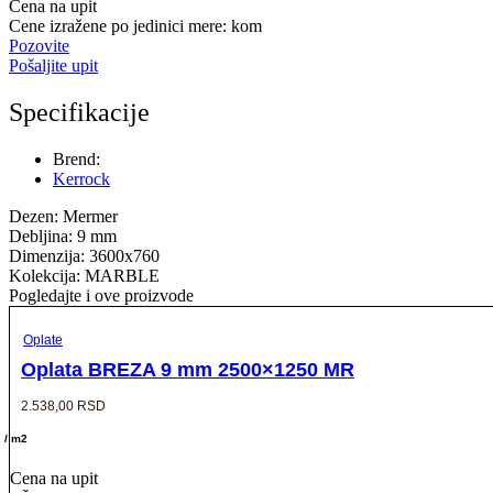
Cena na upit
Cene izražene po jedinici mere: kom
Pozovite
Pošaljite upit
Specifikacije
Brend:
Kerrock
Dezen: Mermer
Debljina: 9 mm
Dimenzija: 3600x760
Kolekcija: MARBLE
Pogledajte i ove proizvode
Oplate
Oplata BREZA 9 mm 2500×1250 MR
2.538,00
RSD
/ m2
Cena na upit