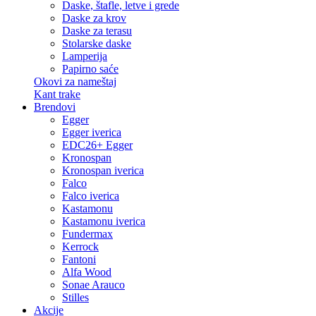
Daske, štafle, letve i grede
Daske za krov
Daske za terasu
Stolarske daske
Lamperija
Papirno saće
Okovi za nameštaj
Kant trake
Brendovi
Egger
Egger iverica
EDC26+ Egger
Kronospan
Kronospan iverica
Falco
Falco iverica
Kastamonu
Kastamonu iverica
Fundermax
Kerrock
Fantoni
Alfa Wood
Sonae Arauco
Stilles
Akcije