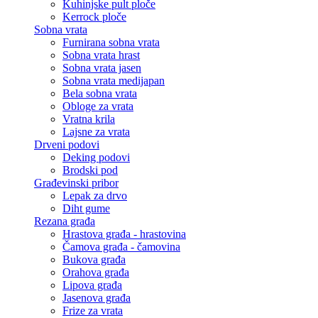
Kuhinjske pult ploče
Kerrock ploče
Sobna vrata
Furnirana sobna vrata
Sobna vrata hrast
Sobna vrata jasen
Sobna vrata medijapan
Bela sobna vrata
Obloge za vrata
Vratna krila
Lajsne za vrata
Drveni podovi
Deking podovi
Brodski pod
Građevinski pribor
Lepak za drvo
Diht gume
Rezana građa
Hrastova građa - hrastovina
Čamova građa - čamovina
Bukova građa
Orahova građa
Lipova građa
Jasenova građa
Frize za vrata