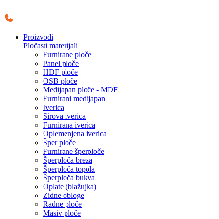
Skočite
na
sadržaj
Proizvodi
Pločasti materijali
Furnirane ploče
Panel ploče
HDF ploče
OSB ploče
Medijapan ploče - MDF
Furnirani medijapan
Iverica
Sirova iverica
Furnirana iverica
Oplemenjena iverica
Šper ploče
Furnirane šperploče
Šperploča breza
Šperploča topola
Šperploča bukva
Oplate (blažujka)
Zidne obloge
Radne ploče
Masiv ploče