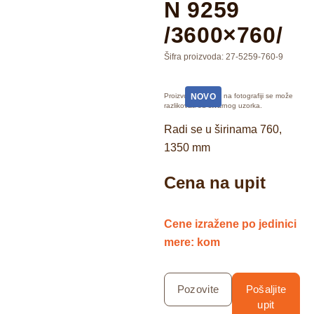
N 9259
/3600×760/
Šifra proizvoda:
27-5259-760-9
Proizvod prikazan na fotografiji se može
NOVO
razlikovati od stvarnog uzorka.
Radi se u širinama 760,
1350 mm
Cena na upit
Cene izražene po jedinici
mere: kom
Pozovite
Pošaljite
upit