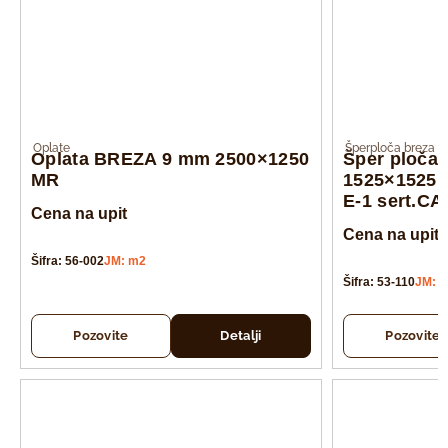
Oplate
Šperploča breza
Oplata BREZA 9 mm 2500×1250
Šper ploča
MR
1525×1525 
E-1 sert.C
Cena na upit
Cena na upit
Šifra: 56-002
JM: m2
Šifra: 53-110
JM: 
Pozovite
Detalji
Pozovite