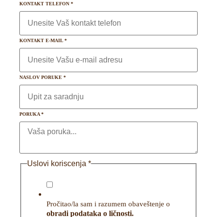
KONTAKT TELEFON
*
KONTAKT E-MAIL
*
NASLOV PORUKE
*
PORUKA
*
Uslovi koriscenja
*
Pročitao/la sam i razumem obaveštenje o
obradi podataka o ličnosti.