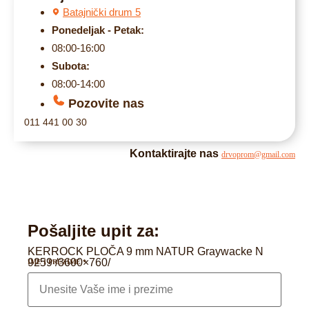
Batajnički drum 5
Ponedeljak - Petak:
08:00-16:00
Subota:
08:00-14:00
Pozovite nas
011 441 00 30
Kontaktirajte nas
drvoprom@gmail.com
Pošaljite upit za:
KERROCK PLOČA 9 mm NATUR Graywacke N
9259 /3600×760/
IME I PREZIME
*