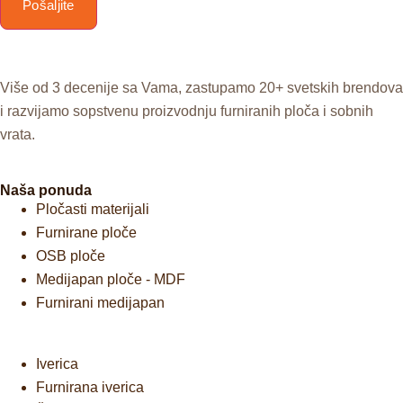
Pošaljite
Više od 3 decenije sa Vama, zastupamo 20+ svetskih brendova
i razvijamo sopstvenu proizvodnju furniranih ploča i sobnih
vrata.
Naša ponuda
Pločasti materijali
Furnirane ploče
OSB ploče
Medijapan ploče - MDF
Furnirani medijapan
Iverica
Furnirana iverica