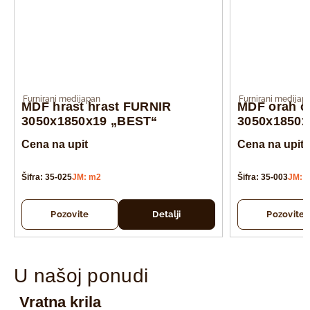
Furnirani medijapan
Furnirani medijap
MDF hrast hrast FURNIR
MDF orah o
3050x1850x19 „BEST“
3050x1850x
Cena na upit
Cena na upit
Šifra: 35-025
JM: m2
Šifra: 35-003
JM: 
Pozovite
Detalji
Pozovite
U našoj ponudi
Vratna krila