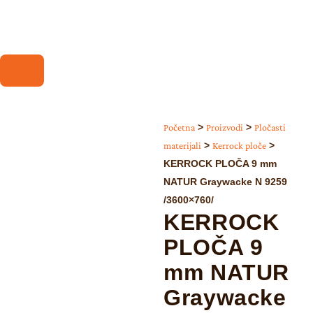
Početna
>
Proizvodi
>
Pločasti
materijali
>
Kerrock ploče
>
KERROCK PLOČA 9 mm
NATUR Graywacke N 9259
/3600×760/
KERROCK
PLOČA 9
mm NATUR
Graywacke