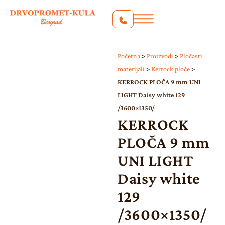
Početna
>
Proizvodi
>
Pločasti
materijali
>
Kerrock ploče
>
KERROCK PLOČA 9 mm UNI
LIGHT Daisy white 129
/3600×1350/
KERROCK
PLOČA 9 mm
UNI LIGHT
Daisy white
129
/3600×1350/