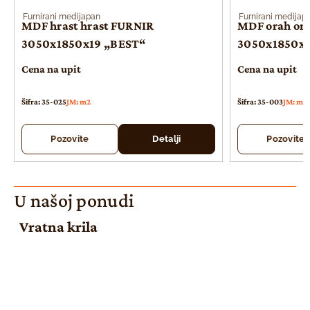
Furnirani medijapan
Furnirani medijap
MDF hrast hrast FURNIR
MDF orah or
3050x1850x19 „BEST“
3050x1850x1
Cena na upit
Cena na upit
Šifra: 35-025
JM: m2
Šifra: 35-003
JM: m2
Pozovite
Detalji
Pozovite
U našoj ponudi
Vratna krila