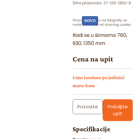
Šifra proizvoda:
27-129-1350-9
Proizvod prikazan na fotografiji se
NOVO
može razlikovati od stvarnog uzorka.
Radi se u širinama 760,
930, 1350 mm
Cena na upit
Cene izražene po jedinici
mere: kom
Pozovite
Pošaljite
upit
Specifikacije