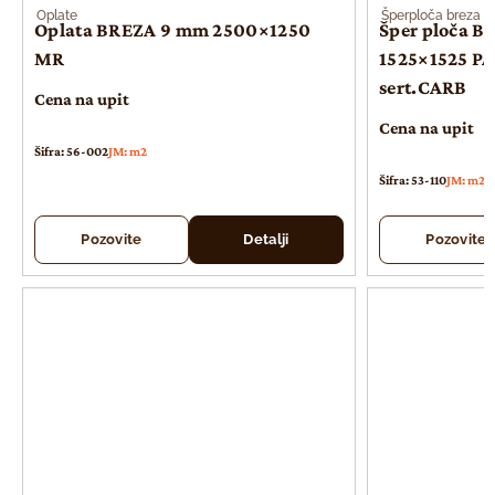
Oplate
Šperploča breza
Oplata BREZA 9 mm 2500×1250
Šper ploča B
MR
1525×1525 PA
sert.CARB
Cena na upit
Cena na upit
Šifra: 56-002
JM: m2
Šifra: 53-110
JM: m2
Pozovite
Detalji
Pozovite