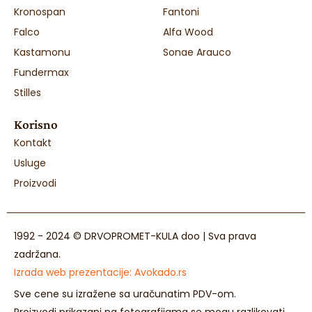
Kronospan
Fantoni
Falco
Alfa Wood
Kastamonu
Sonae Arauco
Fundermax
Stilles
Korisno
Kontakt
Usluge
Proizvodi
1992 - 2024 © DRVOPROMET-KULA doo | Sva prava
zadržana.
Izrada web prezentacije:
Avokado.rs
Sve cene su izražene sa uračunatim PDV-om.
Proizvodi prikazani na fotografijama se mogu razlikovati