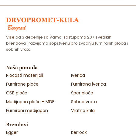
Više od 3 decenije sa Vama, zastupamo 20+ svetskih
brendova i razvijamo sopstvenu proizvodnju furniranih ploča i
sobnih vrata.
Naša ponuda
Pločasti materijali
Iverica
Furnirane ploče
Furnirana iverica
OSB ploče
Šper ploče
Medijapan ploče - MDF
Sobna vrata
Furnirani medijapan
Vratna krila
Brendovi
Egger
Kerrock