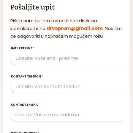
Pošaljite upit
Pišite nam putem forme ili nas direktno
kontaktirajte na
drvoprom@gmail.com
. Naš tim
će odgovoriti u najkraćem mogućem roku.
IME I PREZIME
*
KONTAKT TELEFON
*
KONTAKT E-MAIL
*
NASLOV PORUKE
*