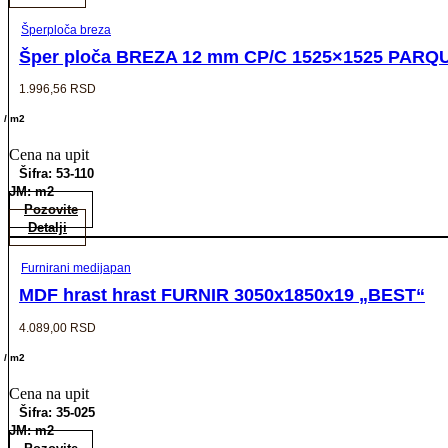
Šperploča breza
Šper ploča BREZA 12 mm CP/C 1525×1525 PARQUE
1.996,56
RSD
/ m2
Cena na upit
Šifra: 53-110
JM: m2
Pozovite
Detalji
Furnirani medijapan
MDF hrast hrast FURNIR 3050x1850x19 „BEST“
4.089,00
RSD
/ m2
Cena na upit
Šifra: 35-025
JM: m2