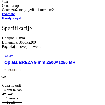
/ m2
Cena na upit
Cene izražene po jedinici mere: m2
Pozovite
Pošaljite upit
Specifikacije
Debljina: 6 mm
Dimenzija: 3050x2200
Pogledajte i ove proizvode
Oplate
Oplata BREZA 9 mm 2500×1250 MR
2.538,00
RSD
/ m2
Cena na upit
Šifra: 56-002
JM: m2
Pozovite
Detalji