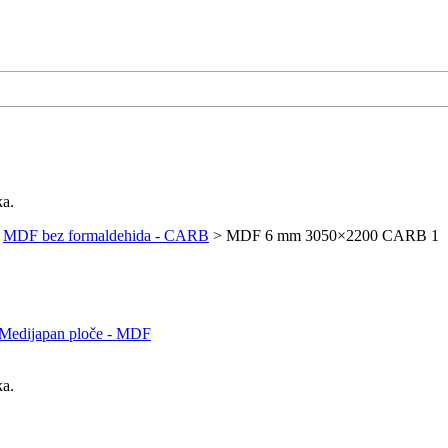
ka.
>
MDF bez formaldehida - CARB
>
MDF 6 mm 3050×2200 CARB 1
Medijapan ploče - MDF
ka.