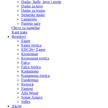
Daske, štafle, letve i grede
Daske za krov
Daske za terasu
Stolarske daske
Lamperija
Papirno saće
Okovi za nameštaj
Kant trake
Brendovi
Egger
Egger iverica
EDC26+ Egger
Kronospan
Kronospan iverica
Falco
Falco iverica
Kastamonu
Kastamonu iverica
Fundermax
Kerrock
Fantoni
Alfa Wood
Sonae Arauco
Stilles
Akcije