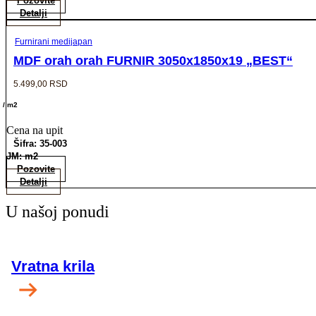
Pozovite
Detalji
Furnirani medijapan
MDF orah orah FURNIR 3050x1850x19 „BEST“
5.499,00
RSD
/ m2
Cena na upit
Šifra: 35-003
JM: m2
Pozovite
Detalji
U našoj ponudi
Vratna krila