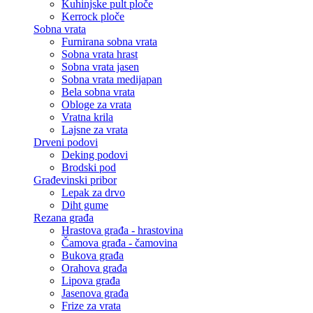
Kuhinjske pult ploče
Kerrock ploče
Sobna vrata
Furnirana sobna vrata
Sobna vrata hrast
Sobna vrata jasen
Sobna vrata medijapan
Bela sobna vrata
Obloge za vrata
Vratna krila
Lajsne za vrata
Drveni podovi
Deking podovi
Brodski pod
Građevinski pribor
Lepak za drvo
Diht gume
Rezana građa
Hrastova građa - hrastovina
Čamova građa - čamovina
Bukova građa
Orahova građa
Lipova građa
Jasenova građa
Frize za vrata