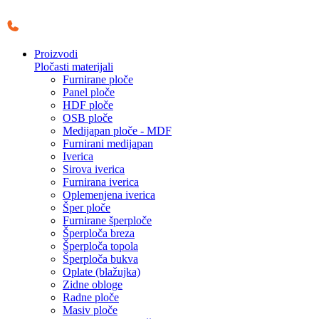
Skočite
na
sadržaj
Proizvodi
Pločasti materijali
Furnirane ploče
Panel ploče
HDF ploče
OSB ploče
Medijapan ploče - MDF
Furnirani medijapan
Iverica
Sirova iverica
Furnirana iverica
Oplemenjena iverica
Šper ploče
Furnirane šperploče
Šperploča breza
Šperploča topola
Šperploča bukva
Oplate (blažujka)
Zidne obloge
Radne ploče
Masiv ploče