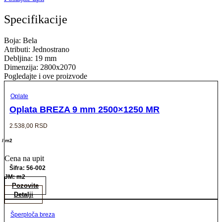
Specifikacije
Boja: Bela
Atributi: Jednostrano
Debljina: 19 mm
Dimenzija: 2800x2070
Pogledajte i ove proizvode
Oplate
Oplata BREZA 9 mm 2500×1250 MR
2.538,00
RSD
/ m2
Cena na upit
Šifra: 56-002
JM: m2
Pozovite
Detalji
Šperploča breza