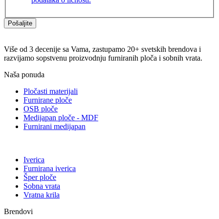
Pošaljite
Više od 3 decenije sa Vama, zastupamo 20+ svetskih brendova i
razvijamo sopstvenu proizvodnju furniranih ploča i sobnih vrata.
Naša ponuda
Pločasti materijali
Furnirane ploče
OSB ploče
Medijapan ploče - MDF
Furnirani medijapan
Iverica
Furnirana iverica
Šper ploče
Sobna vrata
Vratna krila
Brendovi