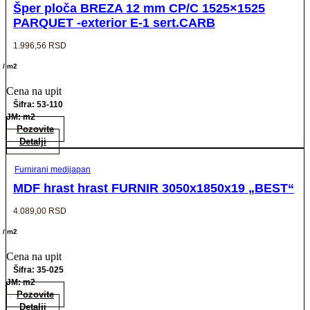
Šper ploča BREZA 12 mm CP/C 1525×1525
PARQUET -exterior E-1 sert.CARB
1.996,56
RSD
/ m2
Cena na upit
Šifra: 53-110
JM: m2
Pozovite
Detalji
Furnirani medijapan
MDF hrast hrast FURNIR 3050x1850x19 „BEST“
4.089,00
RSD
/ m2
Cena na upit
Šifra: 35-025
JM: m2
Pozovite
Detalji