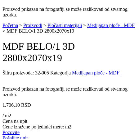
Proizvod prikazan na fotografiji se može razlikovati od stvarnog
uzorka.
Početna
>
Proizvodi
>
Pločasti materijali
>
Medijapan ploče - MDF
>
MDF BELO/1 3D 2800x2070x19
MDF BELO/1 3D
2800x2070x19
Šifra proizvoda:
32-005
Kategorija
Medijapan ploče - MDF
Proizvod prikazan na fotografiji se može razlikovati od stvarnog
uzorka.
1.706,10
RSD
/ m2
Cena na upit
Cene izražene po jedinici mere: m2
Pozovite
Pošaljite upit