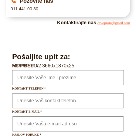
Pozovite nas
011 441 00 30
Kontaktirajte nas
drvoprom@gmail.com
Pošaljite upit za:
MDF BELO/2 3660x1870x25
IME I PREZIME
*
KONTAKT TELEFON
*
KONTAKT E-MAIL
*
NASLOV PORUKE
*