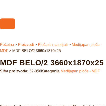
Početna
>
Proizvodi
>
Pločasti materijali
>
Medijapan ploče -
MDF
>
MDF BELO/2 3660x1870x25
MDF BELO/2 3660x1870x25
Šifra proizvoda:
32-056
Kategorija
Medijapan ploče - MDF