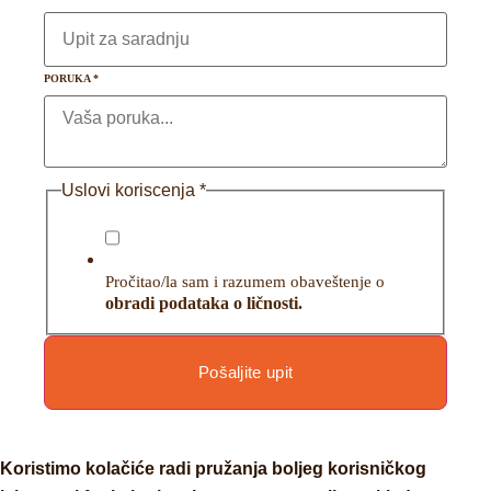
PORUKA
*
Uslovi koriscenja
*
Pročitao/la sam i razumem obaveštenje o
obradi podataka o ličnosti.
Pošaljite upit
Koristimo kolačiće radi pružanja boljeg korisničkog