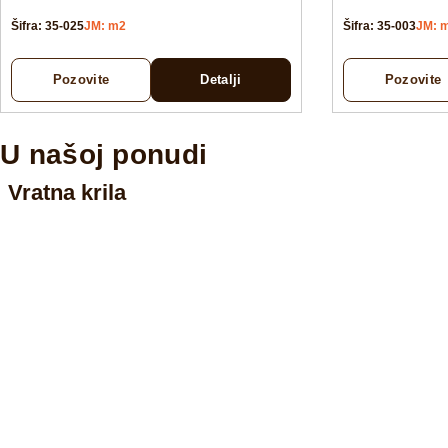
Šifra: 35-025
JM: m2
Šifra: 35-003
JM: 
Pozovite
Detalji
Pozovite
U našoj ponudi
Vratna krila