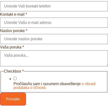
Kontakt e-mail
*
Naslov poruke
*
Vaša poruka
*
Checkbox
*
Pročitao/la sam i razumem obaveštenje
o obradi
podataka o ličnosti.
Pošaljite