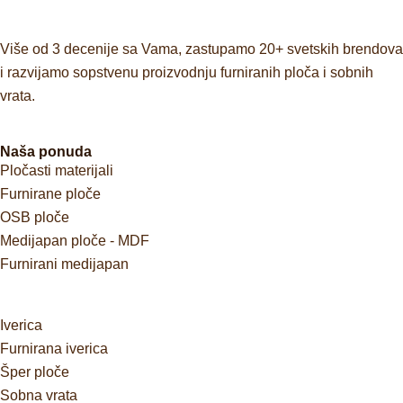
Više od 3 decenije sa Vama, zastupamo 20+ svetskih brendova
i razvijamo sopstvenu proizvodnju furniranih ploča i sobnih
vrata.
Naša ponuda
Pločasti materijali
Furnirane ploče
OSB ploče
Medijapan ploče - MDF
Furnirani medijapan
Iverica
Furnirana iverica
Šper ploče
Sobna vrata