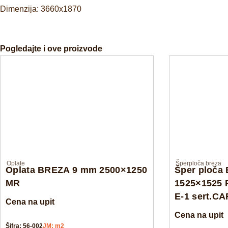
Dimenzija: 3660x1870
Pogledajte i ove proizvode
Oplate
Šperploča breza
Oplata BREZA 9 mm 2500×1250
Šper ploča
MR
1525×1525 
E-1 sert.C
Cena na upit
Cena na upit
Šifra: 56-002
JM: m2