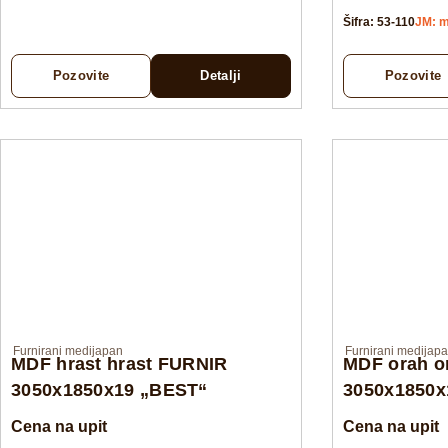
Šifra: 53-110
JM: 
Pozovite
Detalji
Pozovite
Furnirani medijapan
Furnirani medijap
MDF hrast hrast FURNIR
MDF orah o
3050x1850x19 „BEST“
3050x1850x
Cena na upit
Cena na upit